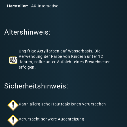
r
Hersteller:
AK-Interactive
e
r
I
Altershinweis:
n
h
a
Ungiftige Acrylfarben auf Wasserbasis. Die
l
Verwendung der Farbe von Kindern unter 12
Jahren, sollte unter Aufsicht eines Erwachsenen
t
erfolgen.
Sicherheitshinweis:
Kann allergische Hautreaktionen verursachen
Verursacht schwere Augenreizung