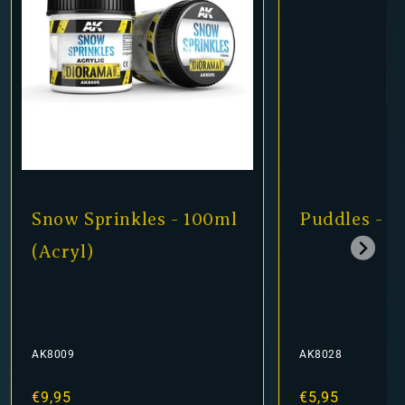
les - 100ml
Puddles - 60ml (Acryl)
AK8028
Normaler
€5,95