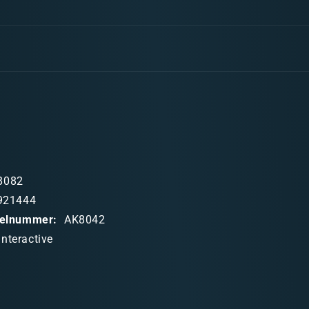
8082
921444
ikelnummer:
AK8042
Interactive