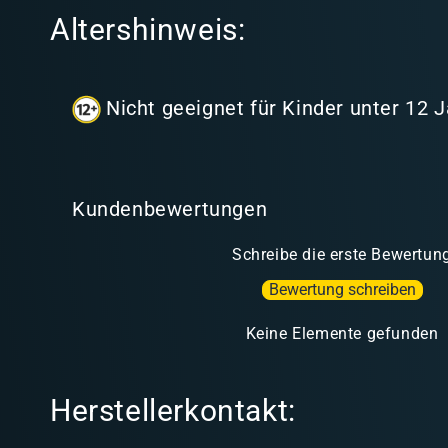
I
Altershinweis:
n
h
a
Nicht geeignet für Kinder unter 12 
l
t
Kundenbewertungen
Schreibe die erste Bewertun
Bewertung schreiben
Keine Elemente gefunden
Herstellerkontakt: