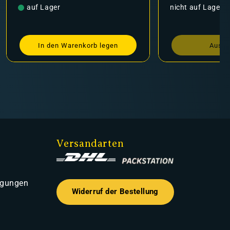
Preis
nicht auf Lager
nkorb legen
Ausverkauft
Versandarten
ngungen
Widerruf der Bestellung