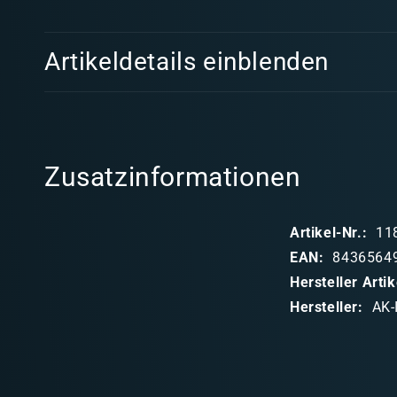
1
in
Modal
E
öffnen
Artikeldetails einblenden
i
n
k
l
Zusatzinformationen
a
p
Artikel-Nr.:
11
p
EAN:
8436564
b
Hersteller Art
a
Hersteller:
AK-
r
e
r