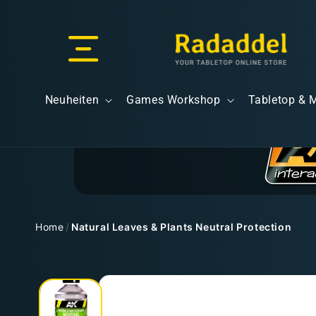
Direkt
zum
Inhalt
Versand & Lieferung
Neuheiten
Games Workshop
Tabletop & 
Versandkosten
Home
/
Natural Leaves & Plants Neutral Protection
Zu
Kostenloser Versand
Produktinformationen
springen