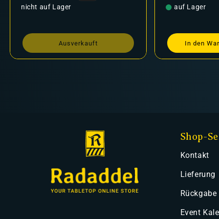
Preis
auf Lager
erkauft
In den Warenkorb legen
Shop-Se
Kontakt
Lieferung
Rückgabe
Event Kal