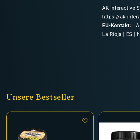
AK Interactive S
https://ak-inte
EU-Kontakt:
AK
La Rioja | ES | 
Unsere Bestseller