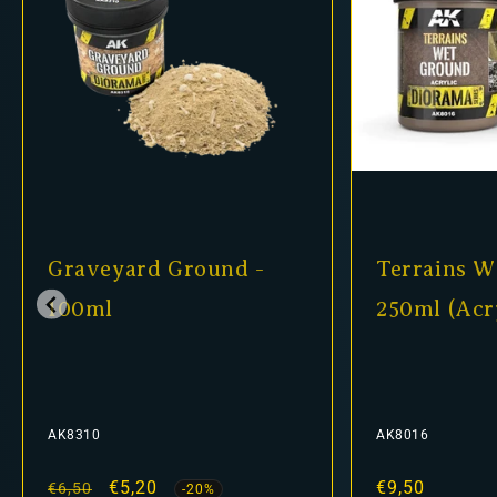
Ground -
Terrains Wet Ground -
250ml (Acryl)
AK8016
fspreis
Normaler
€9,50
-20%