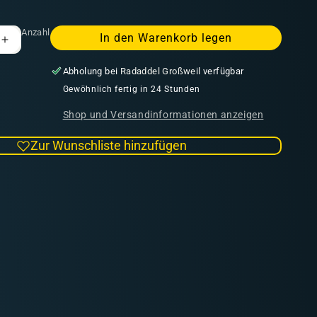
Anzahl
In den Warenkorb legen
Erhöhe
die
Abholung bei
Radaddel Großweil
verfügbar
Menge
für
Gewöhnlich fertig in 24 Stunden
Natural
Shop und Versandinformationen anzeigen
Leaves
&amp;
Zur Wunschliste hinzufügen
Plants
Neutral
Protection