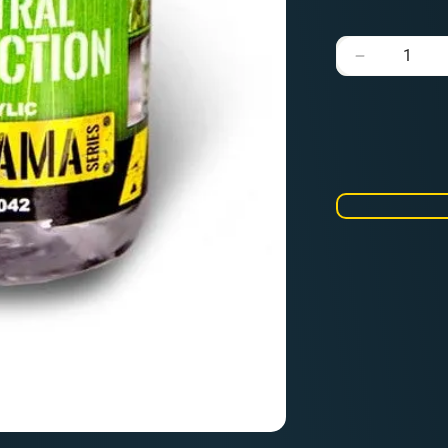
Verringere
die
Menge
für
Natural
Leaves
&amp;
Plants
Neutral
Protection