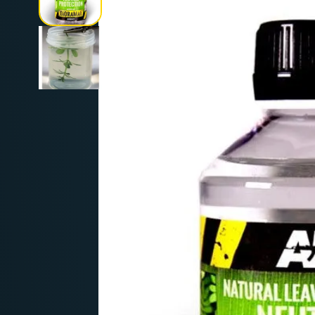
Deutschland: ab
69 €
Österreich & EU: ab
200 €
Schweiz: ab
350 €
Nicht-EU: kein kostenloser Versand
Lieferungen in Nicht-EU-Länder (z. B. Sc
nicht im Kaufpreis od
enthalten