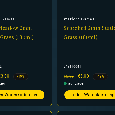
er:
Anbieter:
d Games
Warlord Games
 Meadow 2mm
Scorched 2mm Stati
 Grass (180ml)
Grass (180ml)
2
849110041
er
Verkaufspreis
€3,00
Normaler
Verkaufspreis
€3,00
€5,99
-49%
-49%
Preis
ger
auf Lager
en Warenkorb legen
In den Warenkorb leg