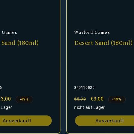
er:
Anbieter:
d Games
Warlord Games
 Sand (180ml)
Desert Sand (180ml)
6
849110025
er
Verkaufspreis
€3,00
Normaler
Verkaufspreis
€3,00
€5,99
-49%
-49%
Preis
 Lager
nicht auf Lager
Ausverkauft
Ausverkauft