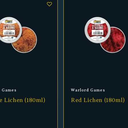
er:
Anbieter:
d Games
Warlord Games
e Lichen (180ml)
Red Lichen (180ml)