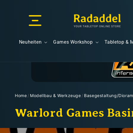
Direkt
zum
Inhalt
Versand & Lieferung
Neuheiten
Games Workshop
Tabletop & 
Versandkosten
Home
/
Modellbau & Werkzeuge
/
Basegestaltung/Diora
K
Warlord Games Basi
Kostenloser Versand
a