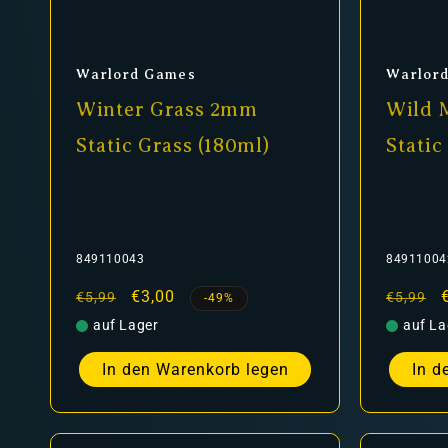
Anbieter:
Anbiet
Warlord Games
Warlor
Winter Grass 2mm
Wild
Static Grass (180ml)
Static
849110043
84911004
Normaler
Verkaufspreis
€3,00
Normal
€5,99
€5,99
-49%
Preis
Preis
auf Lager
auf La
In den Warenkorb legen
In d