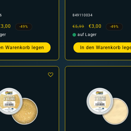
6
849110034
er
Verkaufspreis
€3,00
Normaler
Verkaufspreis
€3,00
€5,99
-49%
-49%
Preis
ger
auf Lager
en Warenkorb legen
In den Warenkorb leg