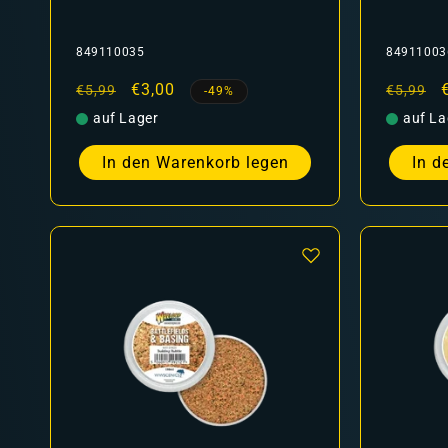
849110035
84911003
Normaler
Verkaufspreis
€3,00
Normal
€5,99
€5,99
-49%
Preis
Preis
auf Lager
auf La
In den Warenkorb legen
In d