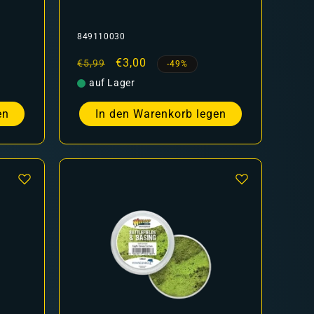
849110030
Normaler
Verkaufspreis
€3,00
€5,99
-49%
Preis
auf Lager
en
In den Warenkorb legen