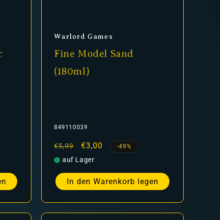
Anbieter:
Warlord Games
c
Fine Model Sand
(180ml)
849110039
Normaler
Verkaufspreis
€3,00
€5,99
-49%
Preis
auf Lager
en
In den Warenkorb legen