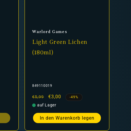
Anbieter:
Warlord Games
Light Green Lichen
(180ml)
849110019
Normaler
Verkaufspreis
€3,00
€5,99
-49%
Preis
auf Lager
In den Warenkorb legen