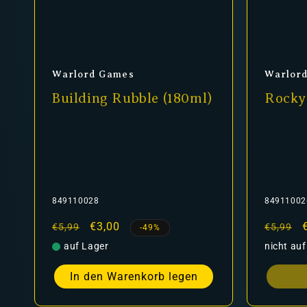
Anbieter:
Anbiet
Warlord Games
Warlor
Building Rubble (180ml)
Rocky
849110028
84911002
Normaler
Verkaufspreis
€3,00
Normal
€5,99
€5,99
-49%
Preis
Preis
auf Lager
nicht auf
In den Warenkorb legen