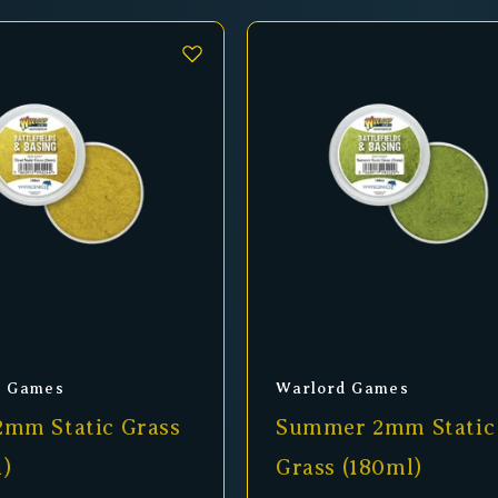
er:
Anbieter:
d Games
Warlord Games
2mm Static Grass
Summer 2mm Static
)
Grass (180ml)