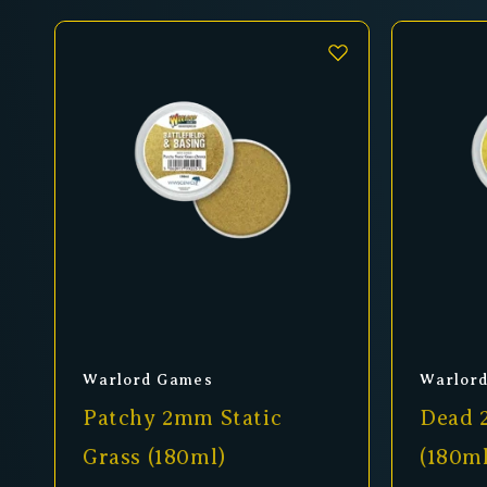
Anbieter:
Anbiet
Warlord Games
Warlor
Patchy 2mm Static
Dead 
Grass (180ml)
(180ml