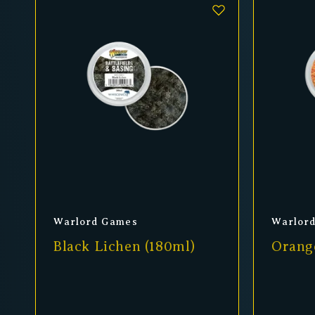
Anbieter:
Anbiet
Warlord Games
Warlor
Black Lichen (180ml)
Orang