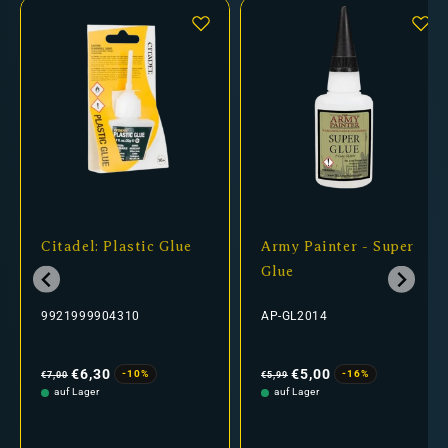
Citadel: Plastic Glue
Army Painter - Super
Glue
9921999904310
AP-GL2014
Normaler
Verkaufspreis
Normaler
Verkaufspreis
Preis
Preis
€6,30
€5,00
-10%
-16%
€7,00
€5,99
auf Lager
auf Lager