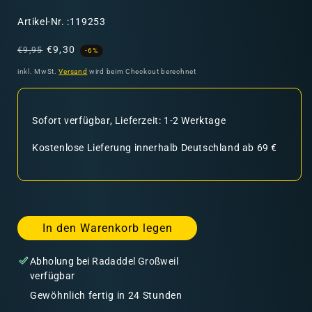
SKU:
Artikel-Nr. :119253
Normaler
Verkaufspreis
€9,30
€9,95
-6%
Preis
inkl. MwSt.
Versand
wird beim Checkout berechnet
Sofort verfügbar, Lieferzeit: 1-2 Werktage
Kostenlose Lieferung innerhalb Deutschland ab 69 €
In den Warenkorb legen
Abholung bei
Radaddel Großweil
verfügbar
Gewöhnlich fertig in 24 Stunden