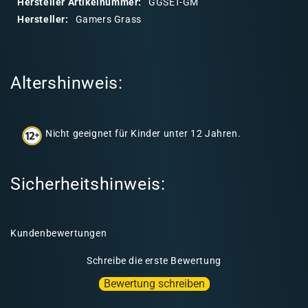
Hersteller Artikelnummer:
GGSET-GM
r
Hersteller:
Gamers Grass
e
r
I
Altershinweis:
n
h
a
Nicht geeignet für Kinder unter 12 Jahren.
l
t
Sicherheitshinweis:
Kundenbewertungen
Schreibe die erste Bewertung
Bewertung schreiben