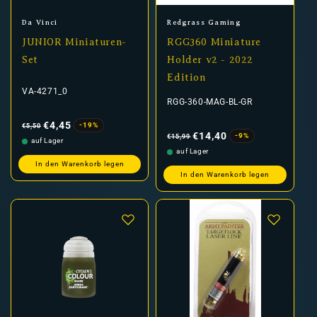
Anbieter:
Anbieter:
Da Vinci
Redgrass Gaming
JUNIOR Miniaturen-
RGG360 Miniature
Set
Holder v2 - 2022
Edition
VA-4271_0
RGG-360-MAG-BL-GR
Normaler
Verkaufspreis
Preis
€4,45
-19%
€5,50
Normaler
Verkaufspreis
Preis
€14,40
-9%
€15,99
auf Lager
auf Lager
In den Warenkorb legen
In den Warenkorb legen