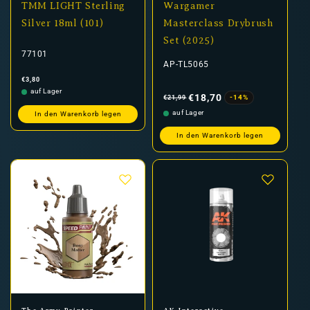
TMM LIGHT Sterling
Wargamer
Silver 18ml (101)
Masterclass Drybrush
Set (2025)
77101
AP-TL5065
Normaler
€3,80
Preis
Normaler
Verkaufspreis
auf Lager
Preis
€18,70
-14%
€21,99
auf Lager
In den Warenkorb legen
In den Warenkorb legen