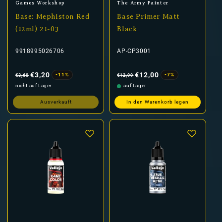
Anbieter:
Anbieter:
Games Workshop
The Army Painter
Base: Mephiston Red
Base Primer Matt
(12ml) 21-03
Black
9918995026706
AP-CP3001
Normaler
Verkaufspreis
Normaler
Verkaufspreis
Preis
Preis
€3,20
€12,00
-11%
-7%
€3,60
€12,99
nicht auf Lager
auf Lager
Ausverkauft
In den Warenkorb legen