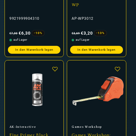
WP
9921999904310
AP-WP3012
Normaler
Verkaufspreis
Normaler
Verkaufspreis
Preis
Preis
€6,30
€3,20
-10%
-13%
€7,00
€3,69
auf Lager
auf Lager
In den Warenkorb legen
In den Warenkorb legen
Anbieter:
Anbieter:
AK-Interactive
Games Workshop
Fine Primer Black
Games Workshop: