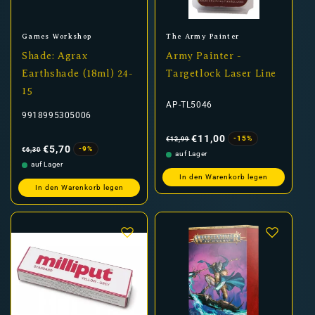
Anbieter:
Anbieter:
Games Workshop
The Army Painter
Shade: Agrax
Army Painter -
Earthshade (18ml) 24-
Targetlock Laser Line
15
AP-TL5046
9918995305006
Normaler
Verkaufspreis
Preis
€11,00
-15%
€12,99
Normaler
Verkaufspreis
Preis
€5,70
-9%
€6,30
auf Lager
auf Lager
In den Warenkorb legen
In den Warenkorb legen