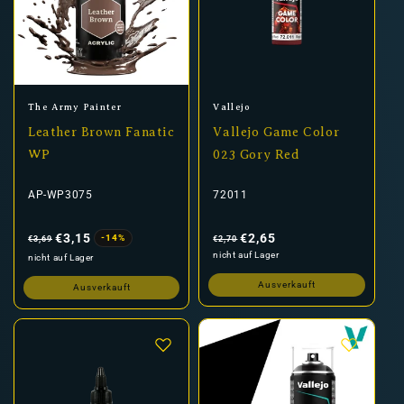
Anbieter:
Anbieter:
The Army Painter
Vallejo
Leather Brown Fanatic
Vallejo Game Color
WP
023 Gory Red
AP-WP3075
72011
Normaler
Verkaufspreis
Normaler
Verkaufspreis
Preis
Preis
€3,15
€2,65
-14%
€3,69
€2,70
nicht auf Lager
nicht auf Lager
Ausverkauft
Ausverkauft