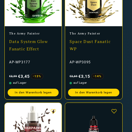
Anbieter:
Anbieter:
The Army Painter
The Army Painter
Data System Glow
Space Dust Fanatic
Fanatic Effect
WP
AP-WP3177
AP-WP3095
Normaler
Verkaufspreis
Normaler
Verkaufspreis
Preis
Preis
€3,45
€3,15
-13%
-14%
€3,99
€3,69
auf Lager
auf Lager
In den Warenkorb legen
In den Warenkorb legen