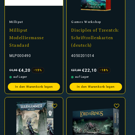
Anbieter:
Anbieter:
Milliput
Games Workshop
Milliput
Disciples of Tzeentch:
Modelliermasse
Schriftrollenkarten
Standard
(deutsch)
MLP000490
4050201014
Normaler
Verkaufspreis
Normaler
Verkaufspreis
Preis
Preis
€4,20
€22,10
-15%
-18%
€4,95
€27,00
auf Lager
auf Lager
In den Warenkorb legen
In den Warenkorb legen