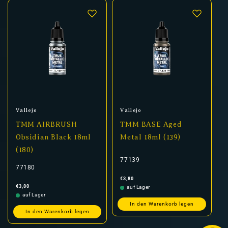
Anbieter:
Anbieter:
Vallejo
Vallejo
TMM AIRBRUSH
TMM BASE Aged
Obsidian Black 18ml
Metal 18ml (139)
(180)
77139
77180
Normaler
€3,80
Preis
Normaler
€3,80
auf Lager
Preis
auf Lager
In den Warenkorb legen
In den Warenkorb legen