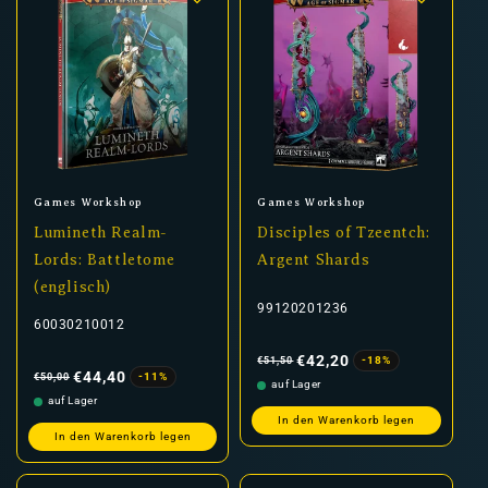
Anbieter:
Anbieter:
Games Workshop
Games Workshop
Lumineth Realm-
Disciples of Tzeentch:
Lords: Battletome
Argent Shards
(englisch)
99120201236
60030210012
Normaler
Verkaufspreis
Preis
€42,20
-18%
€51,50
Normaler
Verkaufspreis
Preis
€44,40
-11%
€50,00
auf Lager
auf Lager
In den Warenkorb legen
In den Warenkorb legen