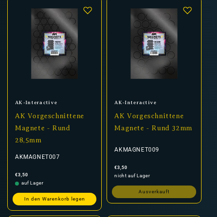
Anbieter:
Anbieter:
AK-Interactive
AK-Interactive
AK Vorgeschnittene
AK Vorgeschnittene
Magnete - Rund
Magnete - Rund 32mm
28,5mm
AKMAGNET009
AKMAGNET007
Normaler
€3,50
Preis
Normaler
€3,50
nicht auf Lager
Preis
auf Lager
Ausverkauft
In den Warenkorb legen