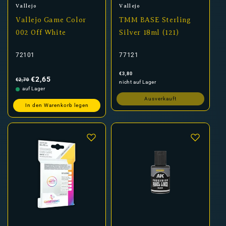
Anbieter:
Anbieter:
Vallejo
Vallejo
Vallejo Game Color
TMM BASE Sterling
002 Off White
Silver 18ml (121)
72101
77121
Normaler
Verkaufspreis
Normaler
€3,80
Preis
Preis
€2,65
€2,70
nicht auf Lager
auf Lager
Ausverkauft
In den Warenkorb legen