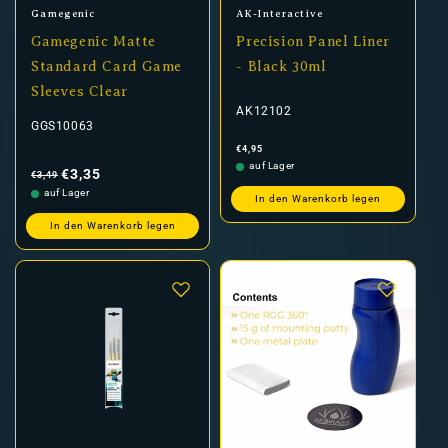
Anbieter:
Anbieter:
Gamegenic
AK-Interactive
Gamegenic Matte
Precision Panel Liner
Standard Card Game
- Black 30ml
Sleeves Clear
AK12102
GGS10063
Normaler
€4,95
Preis
Normaler
Verkaufspreis
auf Lager
Preis
€3,35
€3,49
auf Lager
In den Warenkorb legen
In den Warenkorb legen