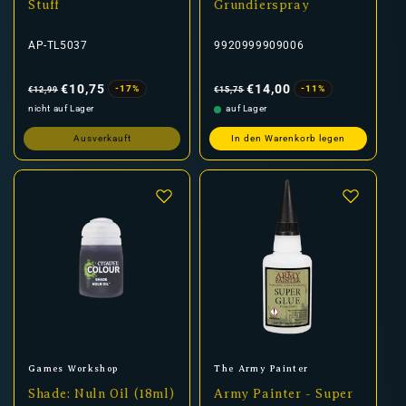
Stuff
Grundierspray
AP-TL5037
9920999909006
Normaler
Verkaufspreis
Normaler
Verkaufspreis
Preis
Preis
€10,75
€14,00
-17%
-11%
€12,99
€15,75
nicht auf Lager
auf Lager
Ausverkauft
In den Warenkorb legen
Anbieter:
Anbieter:
Games Workshop
The Army Painter
Shade: Nuln Oil (18ml)
Army Painter - Super