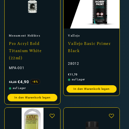
Anbieter:
Anbieter:
Monument Hobbies
Vallejo
Pro Acryl Bold
Vallejo Basic Primer
Titanium White
Black
(22ml)
28012
MPA-001
Normaler
€11,70
Preis
Normaler
Verkaufspreis
auf Lager
Preis
€4,90
-6%
€5,25
auf Lager
In den Warenkorb legen
In den Warenkorb legen