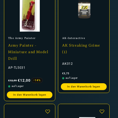
Anbieter:
Anbieter:
The Army Painter
AK-Interactive
Army Painter -
AK Streaking Grime
Miniature and Model
(1)
Drill
AK012
AP-TL5031
Normaler
€3,75
Preis
Normaler
Verkaufspreis
auf Lager
Preis
€12,00
-14%
€13,99
auf Lager
In den Warenkorb legen
In den Warenkorb legen