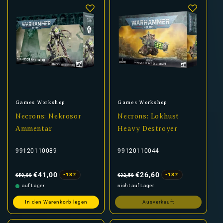
Anbieter:
Anbieter:
Games Workshop
Games Workshop
Necrons: Nekrosor
Necrons: Lokhust
Ammentar
Heavy Destroyer
99120110089
99120110044
Normaler
Verkaufspreis
Normaler
Verkaufspreis
Preis
Preis
€41,00
€26,60
-18%
-18%
€50,00
€32,50
auf Lager
nicht auf Lager
In den Warenkorb legen
Ausverkauft