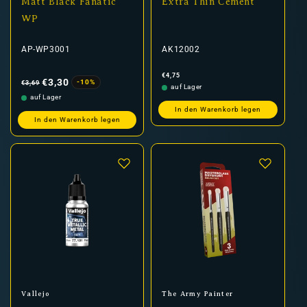
Matt Black Fanatic
Extra Thin Cement
WP
AP-WP3001
AK12002
Normaler
Verkaufspreis
Normaler
€4,75
Preis
Preis
€3,30
-10%
€3,69
auf Lager
auf Lager
In den Warenkorb legen
In den Warenkorb legen
Anbieter:
Anbieter:
Vallejo
The Army Painter