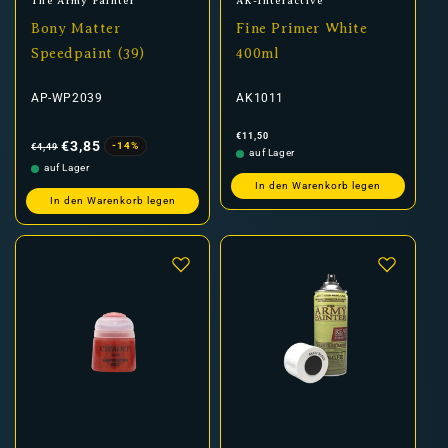
Anbieter:
Anbieter:
The Army Painter
AK-Interactive
Bony Matter
Fine Primer White
Speedpaint (39)
400ml
AP-WP2039
AK1011
Normaler
Verkaufspreis
Normaler
€11,50
Preis
Preis
€3,85
-14%
€4,49
auf Lager
auf Lager
In den Warenkorb legen
In den Warenkorb legen