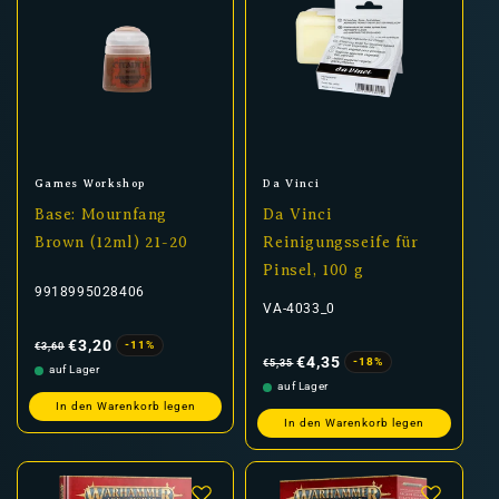
Anbieter:
Anbieter:
Games Workshop
Da Vinci
Base: Mournfang
Da Vinci
Brown (12ml) 21-20
Reinigungsseife für
Pinsel, 100 g
9918995028406
VA-4033_0
Normaler
Verkaufspreis
Preis
€3,20
-11%
€3,60
Normaler
Verkaufspreis
Preis
€4,35
-18%
€5,35
auf Lager
auf Lager
In den Warenkorb legen
In den Warenkorb legen