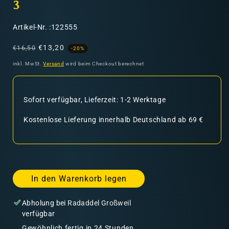
3
SKU:
Artikel-Nr. :122555
Normaler
Verkaufspreis
€13,20
€16,50
-20%
Preis
inkl. MwSt.
Versand
wird beim Checkout berechnet
Sofort verfügbar, Lieferzeit: 1-2 Werktage
Kostenlose Lieferung innerhalb Deutschland ab 69 €
In den Warenkorb legen
Abholung bei
Radaddel Großweil
verfügbar
Gewöhnlich fertig in 24 Stunden