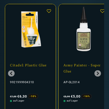
Citadel: Plastic Glue
Army Painter - Super
Glue
9921999904310
AP-GL2014
Normaler
Verkaufspreis
Normaler
Verkaufspreis
Preis
Preis
€6,30
€5,00
-10%
-16%
€7,00
€5,99
auf Lager
auf Lager