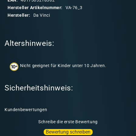
a
Hersteller Artikelnummer:
VA-76_3
r
Hersteller:
Da Vinci
e
r
I
Altershinweis:
n
h
a
Nicht geeignet für Kinder unter 10 Jahren.
l
t
Sicherheitshinweis:
Kundenbewertungen
Schreibe die erste Bewertung
Bewertung schreiben