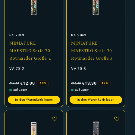
gleichmäßige Layer zu ermöglichen.
Miniature-Maestro-Pinsel, ideal für feine Details, sauber
definierte Highlights und präzise Linienführung.
Bestelle jetzt Da Vinci Miniature Maestro und erlebe
maximale Kontrolle bei jedem Pinselstrich.
Anbieter:
Anbieter:
Da Vinci
Da Vinci
MINIATURE
MINIATURE
MAESTRO Serie 70
MAESTRO Serie 70
Rotmarder Größe 2
Rotmarder Größe 3
VA-70_2
VA-70_3
Normaler
Verkaufspreis
Normaler
Verkaufspreis
Preis
Preis
€12,00
€13,30
-19%
-19%
€14,90
€16,60
auf Lager
auf Lager
In den Warenkorb legen
In den Warenkorb legen