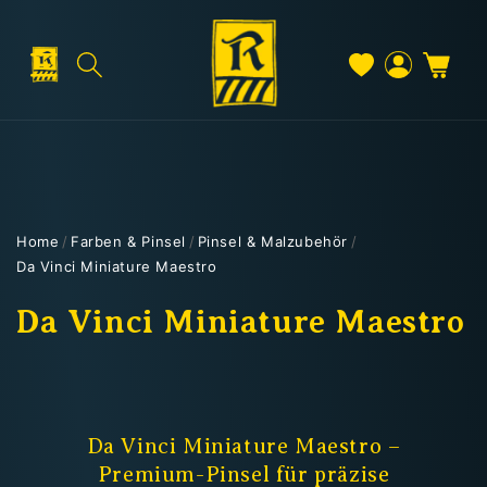
Direkt
zum
Inhalt
Warenkorb
Versand & Lieferung
Einloggen
Home
/
Farben & Pinsel
/
Pinsel & Malzubehör
/
Da Vinci Miniature Maestro
Versandkosten
K
Da Vinci Miniature Maestro
a
Kostenloser Versand
t
Deutschland: ab
69 €
e
Da Vinci Miniature Maestro –
Österreich & EU: ab
200 €
Premium-Pinsel für präzise
Schweiz: ab
350 €