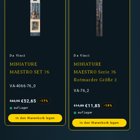
Anbieter:
Anbieter:
Da Vinci
Da Vinci
MINIATURE
MINIATURE
MAESTRO SET 76
MAESTRO Serie 76
Rotmarder Größe 2
VA-4066-76_0
VA-76_2
Normaler
Verkaufspreis
Preis
€52,65
-17%
€63,90
Normaler
Verkaufspreis
Preis
€11,85
-19%
€14,80
auf Lager
auf Lager
In den Warenkorb legen
In den Warenkorb legen