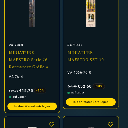
Anbieter:
Anbieter:
Da Vinci
Da Vinci
MINIATURE
MINIATURE
MAESTRO Serie 76
MAESTRO SET 70
Rotmarder Größe 4
VA-4066-70_0
VA-76_4
Normaler
Verkaufspreis
Preis
€52,60
-18%
€64,90
Normaler
Verkaufspreis
Preis
€15,75
-20%
€19,70
auf Lager
auf Lager
In den Warenkorb legen
In den Warenkorb legen