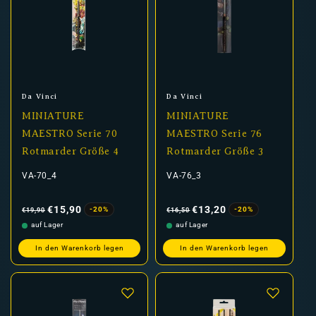
Anbieter:
Anbieter:
Da Vinci
Da Vinci
MINIATURE
MINIATURE
MAESTRO Serie 70
MAESTRO Serie 76
Rotmarder Größe 4
Rotmarder Größe 3
VA-70_4
VA-76_3
Normaler
Verkaufspreis
Normaler
Verkaufspreis
Preis
Preis
€15,90
€13,20
-20%
-20%
€19,90
€16,50
auf Lager
auf Lager
In den Warenkorb legen
In den Warenkorb legen