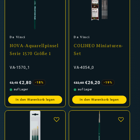
Anbieter:
Anbieter:
Da Vinci
Da Vinci
NOVA-Aquarellpinsel
COLINEO Miniaturen-
Serie 1570 Größe 1
Set
VA-1570_1
VA-4054_0
Normaler
Verkaufspreis
Normaler
Verkaufspreis
Preis
Preis
€2,80
€26,20
-18%
-19%
€3,45
€32,60
auf Lager
auf Lager
In den Warenkorb legen
In den Warenkorb legen