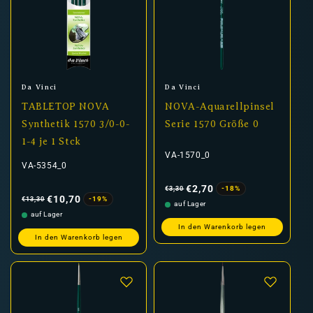
Anbieter:
Anbieter:
Da Vinci
Da Vinci
TABLETOP NOVA
NOVA-Aquarellpinsel
Synthetik 1570 3/0-0-
Serie 1570 Größe 0
1-4 je 1 Stck
VA-1570_0
VA-5354_0
Normaler
Verkaufspreis
Preis
€2,70
-18%
€3,30
Normaler
Verkaufspreis
Preis
€10,70
-19%
€13,30
auf Lager
auf Lager
In den Warenkorb legen
In den Warenkorb legen