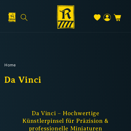
Direkt
zum
Inhalt
Warenkorb
Versand & Lieferung
Einloggen
Home
Versandkosten
K
Da Vinci
a
t
Kostenloser Versand
e
Da Vinci – Hochwertige
Deutschland: ab
69 €
Künstlerpinsel für Präzision &
g
Österreich & EU: ab
200 €
professionelle Miniaturen
Schweiz: ab
350 €