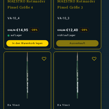
MAESTRO Rotmarder
MAESTRO Rotmarder
Pinsel Größe 4
Pinsel Größe 3
VA-10_4
VA-10_3
Normaler
Verkaufspreis
Normaler
Verkaufspreis
Preis
Preis
€14,95
€12,40
-20%
-20%
€18,70
€15,50
auf Lager
nicht auf Lager
In den Warenkorb legen
Ausverkauft
Anbieter:
Anbieter:
Da Vinci
Da Vinci