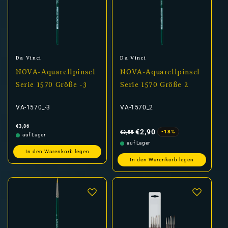
Anbieter:
Anbieter:
Da Vinci
Da Vinci
NOVA-Aquarellpinsel
NOVA-Aquarellpinsel
Serie 1570 Größe -3
Serie 1570 Größe 2
VA-1570_-3
VA-1570_2
Normaler
Normaler
Verkaufspreis
€3,86
Preis
Preis
€2,90
-18%
€3,55
auf Lager
auf Lager
In den Warenkorb legen
In den Warenkorb legen