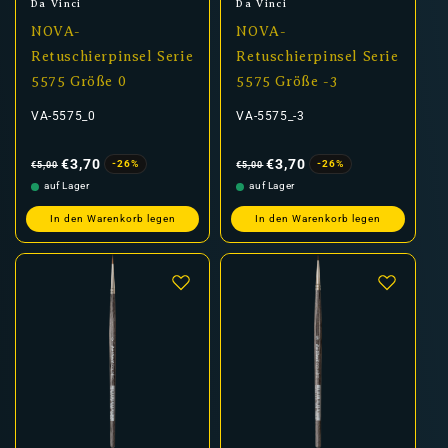
Anbieter:
Anbieter:
Da Vinci
Da Vinci
NOVA-
NOVA-
Retuschierpinsel Serie
Retuschierpinsel Serie
5575 Größe 0
5575 Größe -3
VA-5575_0
VA-5575_-3
Normaler
Verkaufspreis
Normaler
Verkaufspreis
Preis
Preis
€3,70
€3,70
-26%
-26%
€5,00
€5,00
auf Lager
auf Lager
In den Warenkorb legen
In den Warenkorb legen