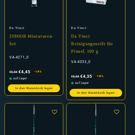
Gesichtern, Rüstungen oder Ornamenten.
sind – von präzisen Detailpinseln bis hin zu Allround-
Werkzeugen für Anfänger und Fortgeschrittene.
Bestelle jetzt Da-Vinci-Pinsel und erlebe erstklassige
Kontrolle, Haltbarkeit und Ergebnisse bei jedem
Anbieter:
Anbieter:
Da Vinci
Da Vinci
Pinselstrich.
JUNIOR Miniaturen-
Da Vinci
Set
Reinigungsseife für
Pinsel, 100 g
VA-4271_0
VA-4033_0
Normaler
Verkaufspreis
Preis
€4,45
-19%
€5,50
Normaler
Verkaufspreis
Preis
€4,35
-18%
€5,35
auf Lager
auf Lager
In den Warenkorb legen
In den Warenkorb legen