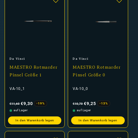
Anbieter:
Anbieter:
Da Vinci
Da Vinci
MAESTRO Rotmarder
MAESTRO Rotmarder
Pinsel Größe 1
Pinsel Größe 0
VA-10_1
VA-10_0
Normaler
Verkaufspreis
Normaler
Verkaufspreis
Preis
Preis
€9,30
€9,25
-19%
-13%
€11,60
€10,70
auf Lager
auf Lager
In den Warenkorb legen
In den Warenkorb legen