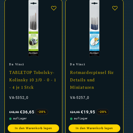
Anbieter:
Anbieter:
Da Vinci
Da Vinci
TABLETOP Tobolsky-
Rotmarderpinsel für
Kolinsky 10 3/0 - 0 - 1
Details und
- 4 je 1 Stck
Miniaturen
VA-5352_0
VA-5257_0
Normaler
Verkaufspreis
Normaler
Verkaufspreis
Preis
Preis
€36,65
€19,95
-20%
-20%
€45,90
€24,95
auf Lager
auf Lager
In den Warenkorb legen
In den Warenkorb legen