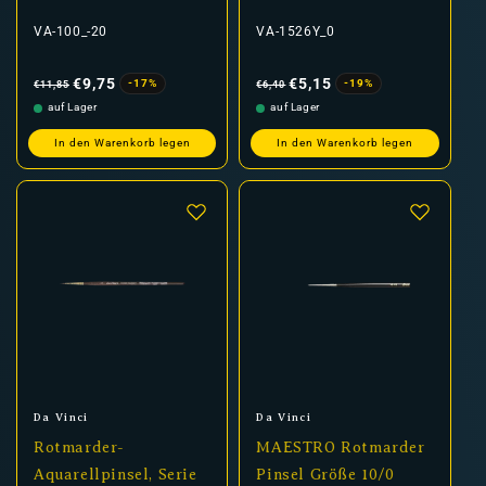
VA-100_-20
VA-1526Y_0
Normaler
Verkaufspreis
Normaler
Verkaufspreis
Preis
Preis
€9,75
€5,15
-17%
-19%
€11,85
€6,40
auf Lager
auf Lager
In den Warenkorb legen
In den Warenkorb legen
Anbieter:
Anbieter:
Da Vinci
Da Vinci
Rotmarder-
MAESTRO Rotmarder
Aquarellpinsel, Serie
Pinsel Größe 10/0