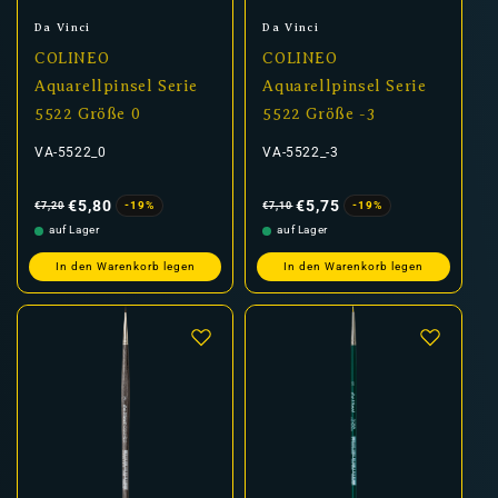
Anbieter:
Anbieter:
Da Vinci
Da Vinci
COLINEO
COLINEO
Aquarellpinsel Serie
Aquarellpinsel Serie
5522 Größe 0
5522 Größe -3
VA-5522_0
VA-5522_-3
Normaler
Verkaufspreis
Normaler
Verkaufspreis
Preis
Preis
€5,80
€5,75
-19%
-19%
€7,20
€7,10
auf Lager
auf Lager
In den Warenkorb legen
In den Warenkorb legen