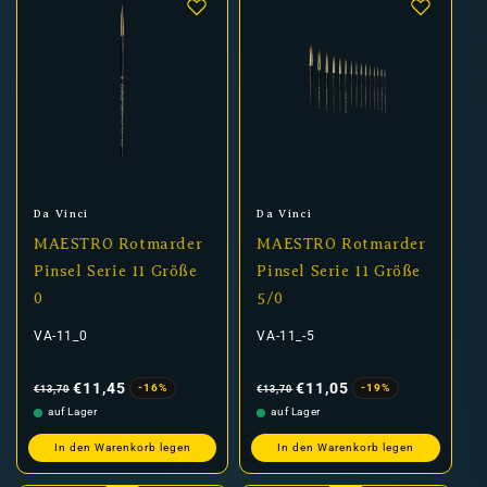
Anbieter:
Anbieter:
Da Vinci
Da Vinci
MAESTRO Rotmarder
MAESTRO Rotmarder
Pinsel Serie 11 Größe
Pinsel Serie 11 Größe
0
5/0
VA-11_0
VA-11_-5
Normaler
Verkaufspreis
Normaler
Verkaufspreis
Preis
Preis
€11,45
€11,05
-16%
-19%
€13,70
€13,70
auf Lager
auf Lager
In den Warenkorb legen
In den Warenkorb legen