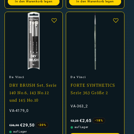
In den Warenkorb legen
In den Warenkorb legen
Anbieter:
Anbieter:
Da Vinci
Da Vinci
DRY BRUSH Set, Serie
FORTE SYNTHETICS
140 No.6, 143 No.12
Serie 363 Größe 2
und 145 No.10
VA-363_2
VA-4179_0
Normaler
Verkaufspreis
Preis
€2,65
-18%
€3,25
Normaler
Verkaufspreis
Preis
€29,50
-20%
€36,90
auf Lager
auf Lager