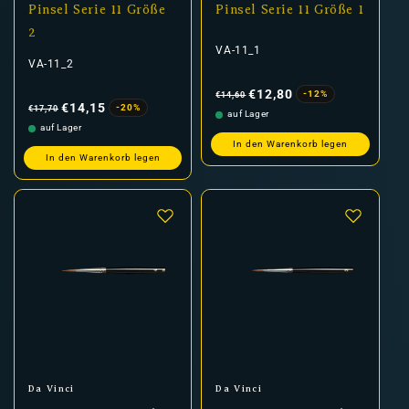
Pinsel Serie 11 Größe
Pinsel Serie 11 Größe 1
2
VA-11_1
VA-11_2
Normaler
Verkaufspreis
Preis
€12,80
-12%
€14,60
Normaler
Verkaufspreis
Preis
€14,15
-20%
€17,70
auf Lager
auf Lager
In den Warenkorb legen
In den Warenkorb legen
Anbieter:
Anbieter:
Da Vinci
Da Vinci