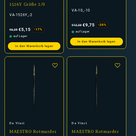
1526Y Größe 2/0
VA-10_-10
VA-1526Y_-2
Normaler
Verkaufspreis
Preis
€9,75
-20%
€12,20
Normaler
Verkaufspreis
Preis
€5,15
-17%
€6,25
auf Lager
auf Lager
In den Warenkorb legen
In den Warenkorb legen
Anbieter:
Anbieter:
Da Vinci
Da Vinci
MAESTRO Rotmarder
MAESTRO Rotmarder