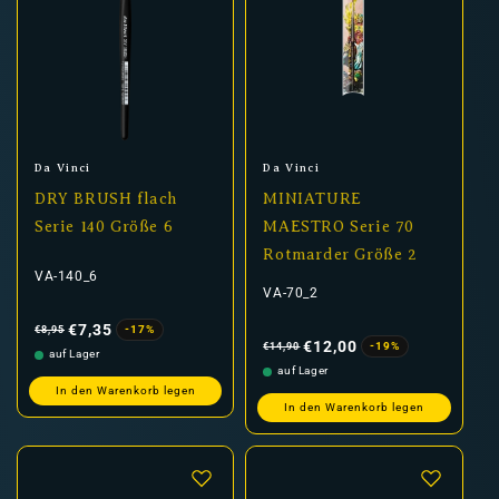
Anbieter:
Anbieter:
Da Vinci
Da Vinci
DRY BRUSH flach
MINIATURE
Serie 140 Größe 6
MAESTRO Serie 70
Rotmarder Größe 2
VA-140_6
VA-70_2
Normaler
Verkaufspreis
Preis
€7,35
-17%
€8,95
Normaler
Verkaufspreis
Preis
€12,00
-19%
€14,90
auf Lager
auf Lager
In den Warenkorb legen
In den Warenkorb legen