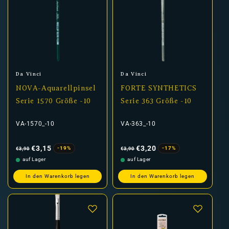
Anbieter:
Anbieter:
Da Vinci
Da Vinci
NOVA-Aquarellpinsel
FORTE SYNTHETICS
Serie 1570 Größe -10
Serie 363 Größe -10
VA-1570_-10
VA-363_-10
Normaler
Verkaufspreis
Normaler
Verkaufspreis
Preis
Preis
€3,15
€3,20
-19%
-17%
€3,90
€3,90
auf Lager
auf Lager
In den Warenkorb legen
In den Warenkorb legen