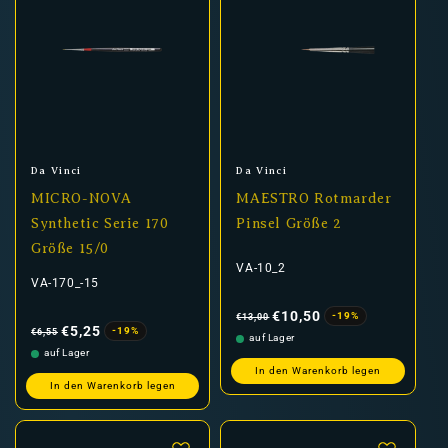
Anbieter:
Anbieter:
Da Vinci
Da Vinci
MICRO-NOVA
MAESTRO Rotmarder
Synthetic Serie 170
Pinsel Größe 2
Größe 15/0
VA-10_2
VA-170_-15
Normaler
Verkaufspreis
Preis
€10,50
-19%
€13,00
Normaler
Verkaufspreis
Preis
€5,25
-19%
€6,55
auf Lager
auf Lager
In den Warenkorb legen
In den Warenkorb legen