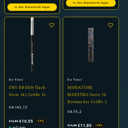
In den Warenkorb legen
In den Warenkorb legen
Anbieter:
Anbieter:
Da Vinci
Da Vinci
DRY BRUSH flach
MINIATURE
Serie 143 Größe 12
MAESTRO Serie 76
Rotmarder Größe 2
VA-143_12
VA-76_2
Normaler
Verkaufspreis
Preis
€10,55
-17%
€12,85
Normaler
Verkaufspreis
Preis
€11,85
-19%
€14,80
auf Lager