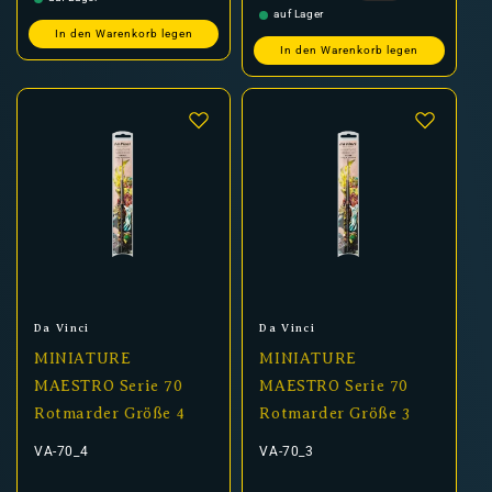
auf Lager
In den Warenkorb legen
In den Warenkorb legen
Anbieter:
Anbieter:
Da Vinci
Da Vinci
MINIATURE
MINIATURE
MAESTRO Serie 70
MAESTRO Serie 70
Rotmarder Größe 4
Rotmarder Größe 3
VA-70_4
VA-70_3
Normaler
Verkaufspreis
Normaler
Verkaufspreis