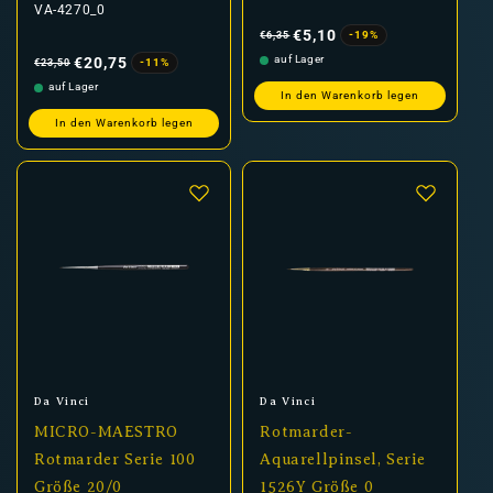
VA-4270_0
Normaler
Verkaufspreis
Preis
€5,10
-19%
€6,35
Normaler
Verkaufspreis
Preis
auf Lager
€20,75
-11%
€23,50
auf Lager
In den Warenkorb legen
In den Warenkorb legen
Anbieter:
Anbieter:
Da Vinci
Da Vinci
MICRO-MAESTRO
Rotmarder-
Rotmarder Serie 100
Aquarellpinsel, Serie
Größe 20/0
1526Y Größe 0