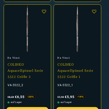
Anbieter:
Anbieter:
Da Vinci
Da Vinci
COLINEO
COLINEO
Aquarellpinsel Serie
Aquarellpinsel Serie
5522 Größe 2
5522 Größe 1
VA-5522_2
VA-5522_1
Normaler
Verkaufspreis
Normaler
Verkaufspreis
Preis
Preis
€6,55
€5,95
-20%
-19%
€8,20
€7,40
auf Lager
auf Lager