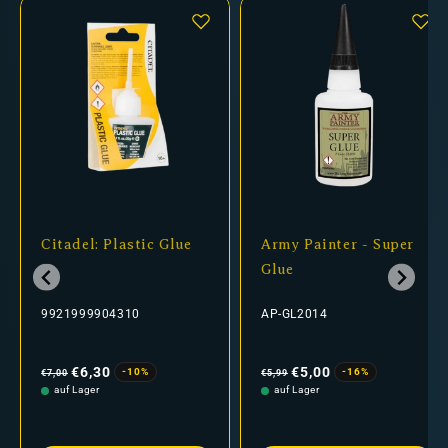
Citadel: Plastic Glue
Army Painter - Super
Glue
9921999904310
AP-GL2014
Normaler
Verkaufspreis
Normaler
Verkaufspreis
Preis
Preis
€6,30
€5,00
-10%
-16%
€7,00
€5,99
auf Lager
auf Lager