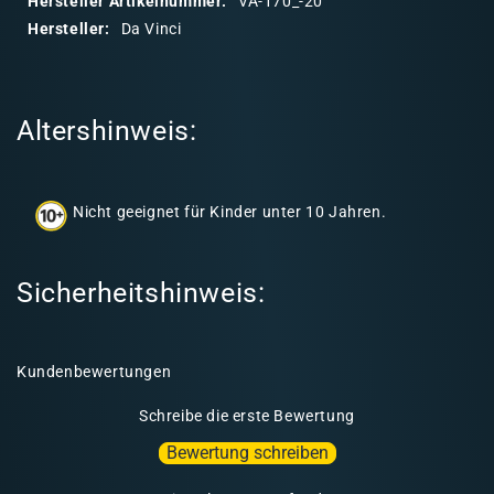
Hersteller Artikelnummer:
VA-170_-20
r
Hersteller:
Da Vinci
e
r
I
Altershinweis:
n
h
a
Nicht geeignet für Kinder unter 10 Jahren.
l
t
Sicherheitshinweis:
Kundenbewertungen
Schreibe die erste Bewertung
Bewertung schreiben