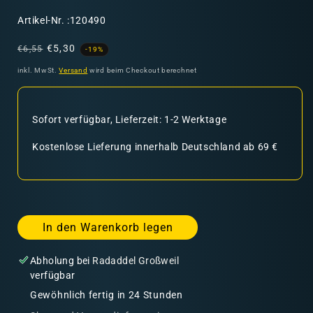
SKU:
Artikel-Nr. :120490
Normaler
Verkaufspreis
€5,30
€6,55
-19%
Preis
inkl. MwSt.
Versand
wird beim Checkout berechnet
Sofort verfügbar, Lieferzeit: 1-2 Werktage
Kostenlose Lieferung innerhalb Deutschland ab 69 €
In den Warenkorb legen
Abholung bei
Radaddel Großweil
verfügbar
Gewöhnlich fertig in 24 Stunden