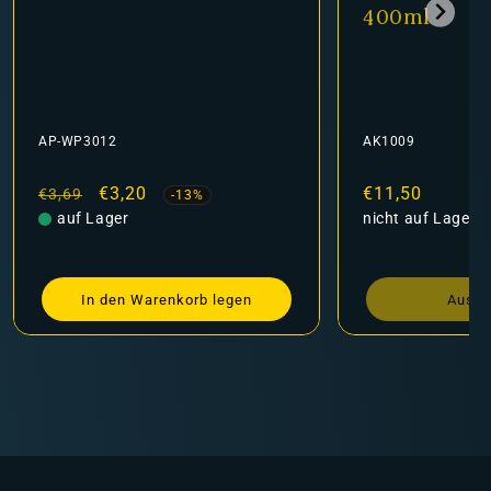
400ml
AP-WP3012
AK1009
Normaler
Verkaufspreis
€3,20
Normaler
€11,50
€3,69
-13%
Preis
auf Lager
Preis
nicht auf Lager
In den Warenkorb legen
Ausve