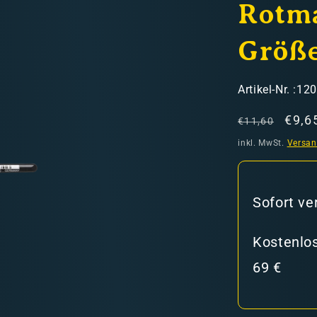
Rotma
Größe
SKU:
Artikel-Nr. :12
Normaler
Verk
€9,6
€11,60
hweiz)
Preis
inkl. MwSt.
Versa
er in den Versandkosten
Sofort ve
Kostenlos
69 €