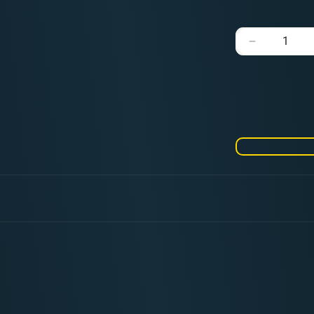
Verringere
die
Menge
für
MICRO-
MAESTRO
Rotmarder
Serie
100
Größe
05/0