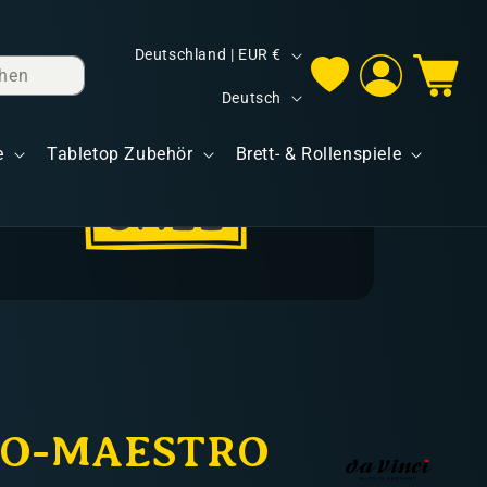
L
Deutschland | EUR €
hen
Einloggen
Warenkorb
a
S
Deutsch
n
p
d
e
Tabletop Zubehör
Brett- & Rollenspiele
r
/
a
R
c
e
h
g
e
i
o
n
O-MAESTRO