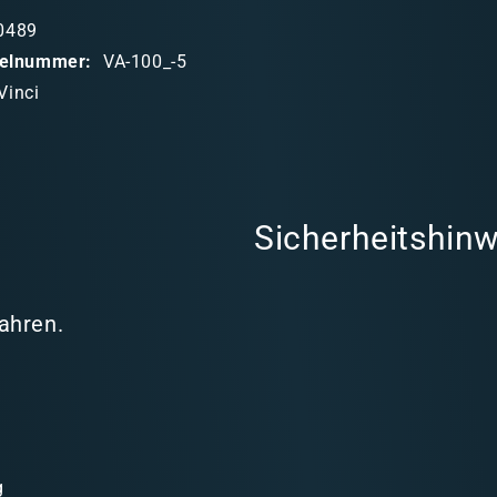
0489
ikelnummer:
VA-100_-5
Vinci
Sicherheitshinw
Jahren.
g