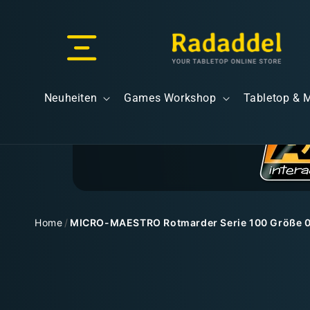
Direkt
zum
Inhalt
Versand & Lieferung
Neuheiten
Games Workshop
Tabletop & 
Versandkosten
Home
/
MICRO-MAESTRO Rotmarder Serie 100 Größe 
Zu
Kostenloser Versand
Produktinformationen
springen