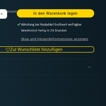
Anzahl
In den Warenkorb legen
Erhöhe
die
Abholung bei
Radaddel Großweil
verfügbar
Menge
für
Gewöhnlich fertig in 24 Stunden
MICRO-
Shop und Versandinformationen anzeigen
MAESTRO
Rotmarder
Zur Wunschliste hinzufügen
Serie
100
Größe
05/0