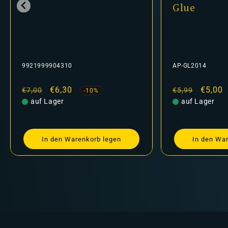
Glue
9921999904310
AP-GL2014
Normaler
Verkaufspreis
€6,30
Normaler
Verkau
€5,00
€7,00
€5,99
-10%
Preis
auf Lager
Preis
auf Lager
In den Warenkorb legen
In den Wa