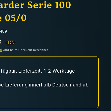
rder Serie 100
 05/0
0489
aufspreis
5
-16%
nd
wird beim Checkout berechnet
rfügbar, Lieferzeit: 1-2 Werktage
e Lieferung innerhalb Deutschland ab