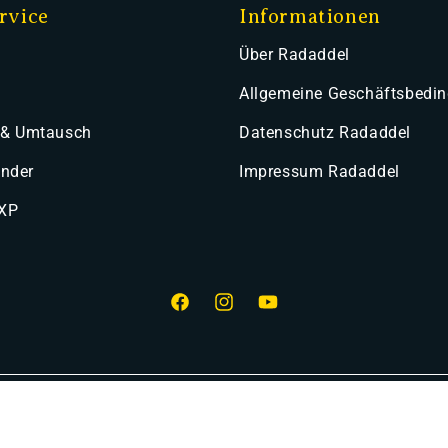
rvice
Informationen
Über Radaddel
Allgemeine Geschäftsbedi
 & Umtausch
Datenschutz Radaddel
ender
Impressum Radaddel
 XP
Facebook
Instagram
YouTube
smethoden