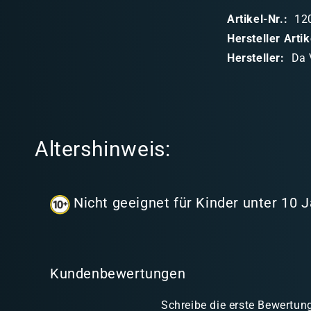
p
Artikel-Nr.:
12
p
Hersteller Art
b
Hersteller:
Da 
a
r
e
r
Altershinweis:
I
n
h
Nicht geeignet für Kinder unter 10 
a
l
t
Kundenbewertungen
Schreibe die erste Bewertun