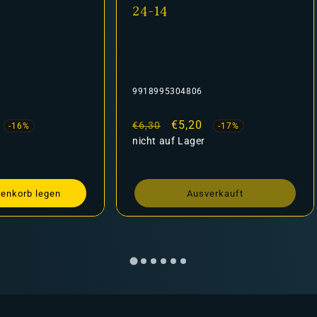
24-14
9918995304806
fspreis
Normaler
Verkaufspreis
€5,20
€6,30
-16%
-17%
Preis
nicht auf Lager
renkorb legen
Ausverkauft