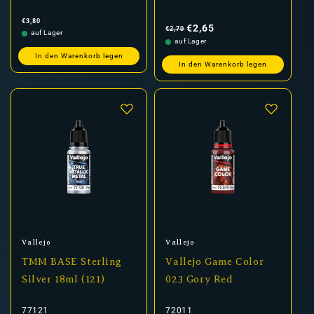
Normaler
Normaler
Verkaufspreis
€3,80
Preis
Preis
€2,65
€2,70
auf Lager
auf Lager
In den Warenkorb legen
In den Warenkorb legen
Anbieter:
Anbieter:
Vallejo
Vallejo
TMM BASE Sterling
Vallejo Game Color
Silver 18ml (121)
023 Gory Red
77121
72011