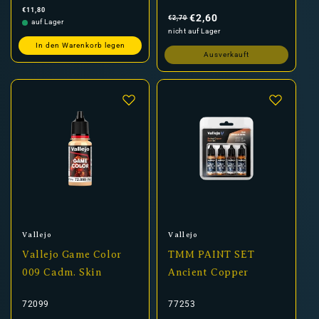
Normaler
Normaler
Verkaufspreis
€11,80
Preis
Preis
€2,60
€2,70
auf Lager
nicht auf Lager
In den Warenkorb legen
Ausverkauft
Anbieter:
Anbieter:
Vallejo
Vallejo
Vallejo Game Color
TMM PAINT SET
009 Cadm. Skin
Ancient Copper
72099
77253