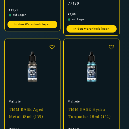
77180
Normaler
€11,70
Preis
Normaler
€3,80
auf Lager
Preis
auf Lager
In den Warenkorb legen
In den Warenkorb legen
Anbieter:
Anbieter:
Vallejo
Vallejo
TMM BASE Aged
TMM BASE Hydra
Metal 18ml (139)
Turquoise 18ml (132)