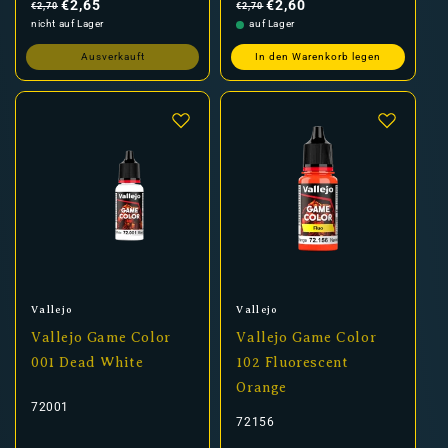
Preis
Preis
€2,65
€2,60
€2,70
€2,70
nicht auf Lager
auf Lager
Ausverkauft
In den Warenkorb legen
Anbieter:
Anbieter:
Vallejo
Vallejo
Vallejo Game Color
Vallejo Game Color
001 Dead White
102 Fluorescent
Orange
72001
72156
Normaler
Verkaufspreis