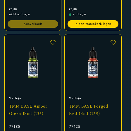
Normaler
Normaler
€3,80
€3,80
Preis
Preis
nicht auf Lager
auf Lager
Ausverkauft
In den Warenkorb legen
Anbieter:
Anbieter:
Vallejo
Vallejo
TMM BASE Amber
TMM BASE Forged
Green 18ml (135)
Red 18ml (125)
77135
77125