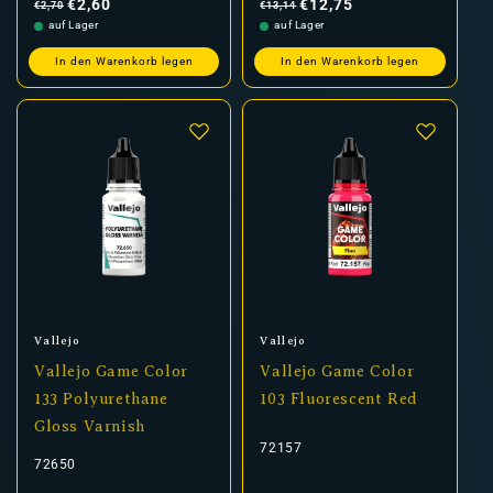
Preis
Preis
€2,60
€12,75
€2,70
€13,14
auf Lager
auf Lager
In den Warenkorb legen
In den Warenkorb legen
Anbieter:
Anbieter:
Vallejo
Vallejo
Vallejo Game Color
Vallejo Game Color
133 Polyurethane
103 Fluorescent Red
Gloss Varnish
72157
72650
Normaler
Verkaufspreis