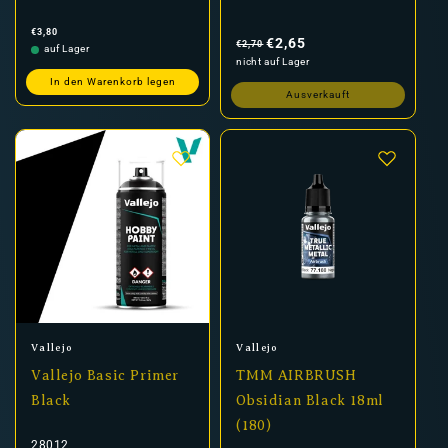
Normaler
Normaler
Verkaufspreis
€3,80
Preis
Preis
€2,65
€2,70
auf Lager
nicht auf Lager
In den Warenkorb legen
Ausverkauft
Anbieter:
Anbieter:
Vallejo
Vallejo
Vallejo Basic Primer
TMM AIRBRUSH
Black
Obsidian Black 18ml
(180)
28012