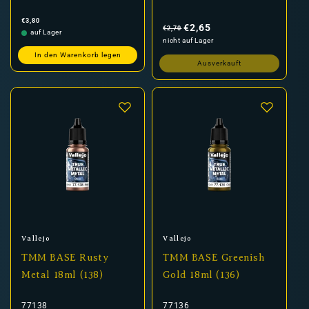
Normaler
Normaler
Verkaufspreis
€3,80
Preis
Preis
€2,65
€2,70
auf Lager
nicht auf Lager
In den Warenkorb legen
Ausverkauft
Anbieter:
Anbieter:
Vallejo
Vallejo
TMM BASE Rusty
TMM BASE Greenish
Metal 18ml (138)
Gold 18ml (136)
77138
77136