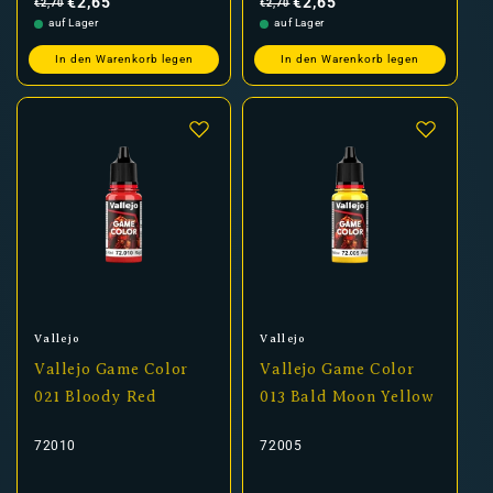
€2,65
€2,65
€2,70
€2,70
auf Lager
auf Lager
In den Warenkorb legen
In den Warenkorb legen
Anbieter:
Anbieter:
Vallejo
Vallejo
Vallejo Game Color
Vallejo Game Color
021 Bloody Red
013 Bald Moon Yellow
72010
72005
Normaler
Verkaufspreis
Normaler
Verkaufspreis