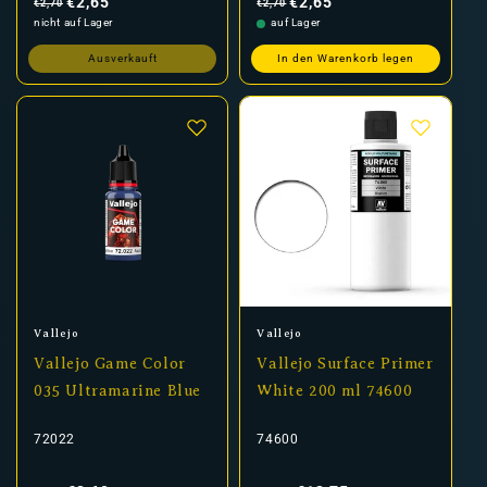
€2,65
€2,65
€2,70
€2,70
nicht auf Lager
auf Lager
Ausverkauft
In den Warenkorb legen
Anbieter:
Anbieter:
Vallejo
Vallejo
Vallejo Game Color
Vallejo Surface Primer
035 Ultramarine Blue
White 200 ml 74600
72022
74600
Normaler
Verkaufspreis
Normaler
Verkaufspreis