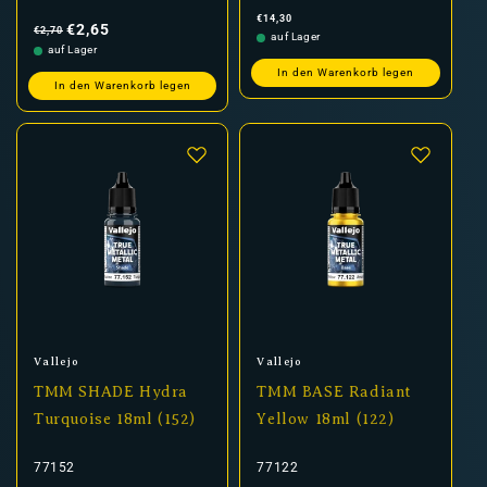
Normaler
Verkaufspreis
Normaler
€14,30
Preis
Preis
€2,65
€2,70
auf Lager
auf Lager
In den Warenkorb legen
In den Warenkorb legen
Anbieter:
Anbieter:
Vallejo
Vallejo
TMM SHADE Hydra
TMM BASE Radiant
Turquoise 18ml (152)
Yellow 18ml (122)
77152
77122