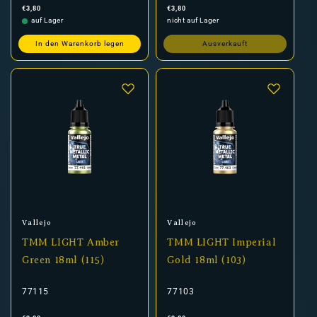
Normaler
Normaler
€3,80
€3,80
Preis
Preis
auf Lager
nicht auf Lager
In den Warenkorb legen
Ausverkauft
Anbieter:
Anbieter:
Vallejo
Vallejo
TMM LIGHT Amber
TMM LIGHT Imperial
Green 18ml (115)
Gold 18ml (103)
77115
77103
Normaler
Normaler