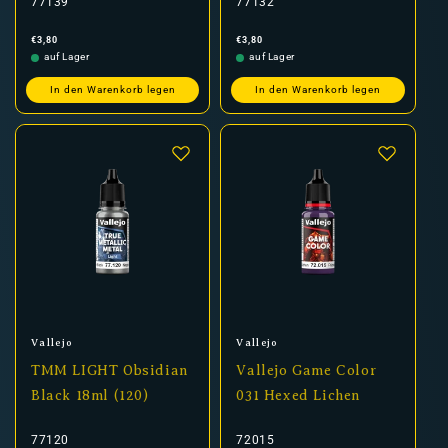
77139
77132
Normaler
Normaler
€3,80
€3,80
Preis
Preis
auf Lager
auf Lager
In den Warenkorb legen
In den Warenkorb legen
Anbieter:
Anbieter:
Vallejo
Vallejo
TMM LIGHT Obsidian
Vallejo Game Color
Black 18ml (120)
031 Hexed Lichen
77120
72015