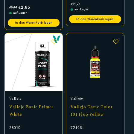
Normaler
Verkaufspreis
Normaler
€11,70
Preis
Preis
€2,65
€2,70
auf Lager
auf Lager
In den Warenkorb legen
In den Warenkorb legen
Anbieter:
Anbieter:
Vallejo
Vallejo
Vallejo Basic Primer
Vallejo Game Color
White
101 Fluo Yellow
28010
72103