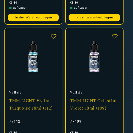
Normaler
Normaler
€3,80
€3,80
Preis
Preis
auf Lager
auf Lager
In den Warenkorb legen
In den Warenkorb legen
Anbieter:
Anbieter:
Vallejo
Vallejo
TMM LIGHT Hydra
TMM LIGHT Celestial
Turquoise 18ml (112)
Violet 18ml (109)
77112
77109
Normaler
Normaler
€3,80
€3,80