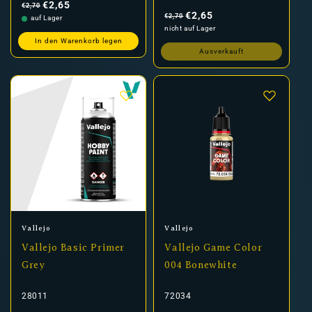
Preis
€2,65
€2,70
Normaler
Verkaufspreis
Preis
€2,65
€2,70
auf Lager
nicht auf Lager
In den Warenkorb legen
Ausverkauft
Anbieter:
Anbieter:
Vallejo
Vallejo
Vallejo Basic Primer
Vallejo Game Color
Grey
004 Bonewhite
28011
72034