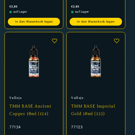
Normaler
Normaler
€3,80
€3,80
Preis
Preis
auf Lager
auf Lager
In den Warenkorb legen
In den Warenkorb legen
Anbieter:
Anbieter:
Vallejo
Vallejo
TMM BASE Ancient
TMM BASE Imperial
Copper 18ml (124)
Gold 18ml (123)
77124
77123