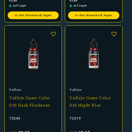
€3,80
€3,80
Preis
Preis
auf Lager
auf Lager
In den Warenkorb legen
In den Warenkorb legen
Anbieter:
Anbieter:
Vallejo
Vallejo
Vallejo Game Color
Vallejo Game Color
070 Dark Fleshtone
036 Night Blue
72044
72019
Normaler
Verkaufspreis
Normaler
Verkaufspreis
Preis
Preis