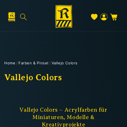
Direkt
zum
Inhalt
Warenkorb
Versand & Lieferung
Einloggen
Home
/
Farben & Pinsel
/
Vallejo Colors
Versandkosten
K
Vallejo Colors
a
t
Kostenloser Versand
e
Vallejo Colors – Acrylfarben für
Deutschland: ab
69 €
Miniaturen, Modelle &
g
Österreich & EU: ab
200 €
Kreativprojekte
Schweiz: ab
350 €