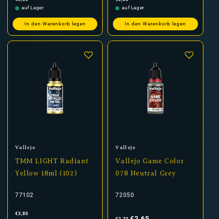
Preis
Preis
auf Lager
auf Lager
In den Warenkorb legen
In den Warenkorb legen
Anbieter:
Anbieter:
Vallejo
Vallejo
TMM LIGHT Radiant
Vallejo Game Color
Yellow 18ml (102)
078 Neutral Grey
77102
72050
Normaler
Normaler
Verkaufspreis
€3,80
Preis
Preis
€2,65