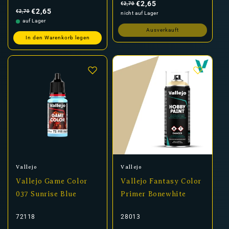
Preis
€2,65
€2,70
Normaler
Verkaufspreis
Preis
€2,65
€2,70
nicht auf Lager
auf Lager
Ausverkauft
In den Warenkorb legen
Anbieter:
Anbieter:
Vallejo
Vallejo
Vallejo Game Color
Vallejo Fantasy Color
037 Sunrise Blue
Primer Bonewhite
72118
28013