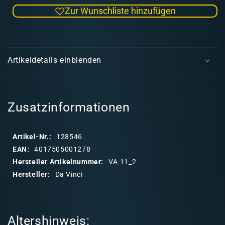
die
die
Zur Wunschliste hinzufügen
Menge
Men
für
für
MAESTRO
MAE
E
Rotmarder
Rotm
i
Pinsel
Pins
Artikeldetails einblenden
Serie
Seri
n
11
11
k
Größe
Grö
l
2
2
a
Zusatzinformationen
p
p
Artikel-Nr.:
128546
b
EAN:
4017505001278
a
Hersteller Artikelnummer:
VA-11_2
r
Hersteller:
Da Vinci
e
r
I
Altershinweis:
n