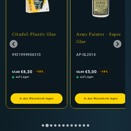
Citadel: Plastic Glue
Army Painter - Super
Glue
9921999904310
AP-GL2014
Normaler
Verkaufspreis
Normaler
Verkaufspreis
Preis
Preis
€6,30
€5,00
-10%
-16%
€7,00
€5,99
auf Lager
auf Lager
In den Warenkorb legen
In den Warenkorb legen