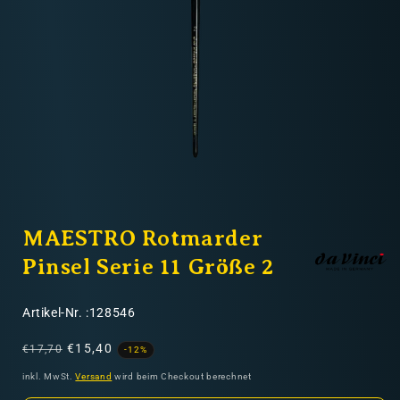
Nicht-EU: kein kostenloser Versand
Lieferungen in Nicht-EU-Länder (z. B. Schweiz)
nicht im Kaufpreis oder in
den Versandkosten enthalten
Medien
1
MAESTRO Rotmarder
in
Modal
öffnen
Pinsel Serie 11 Größe 2
SKU:
Artikel-Nr. :128546
Normaler
Verkaufspreis
€15,40
€17,70
-12%
Preis
inkl. MwSt.
Versand
wird beim Checkout berechnet