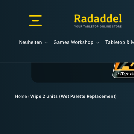
Direkt
zum
Inhalt
Versand & Lieferung
Neuheiten
Games Workshop
Tabletop & 
Versandkosten
Home
/
Wipe 2 units (Wet Palette Replacement)
Zu
Kostenloser Versand
Produktinformationen
springen