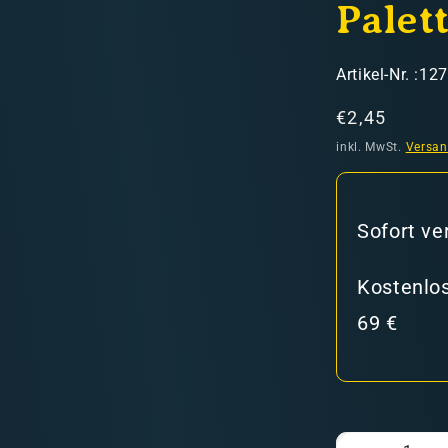
Palet
SKU:
Artikel-Nr. :12
Normaler
€2,45
Preis
inkl. MwSt.
Versa
hweiz)
Sofort ve
er in den Versandkosten
Kostenlos
69 €