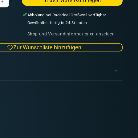
In den Warenkorb legen
Erhöhe
die
Abholung bei
Radaddel Großweil
verfügbar
Menge
für
Gewöhnlich fertig in 24 Stunden
Wipe
Shop und Versandinformationen anzeigen
2
units
Zur Wunschliste hinzufügen
(Wet
Palette
nt)
Replacement)