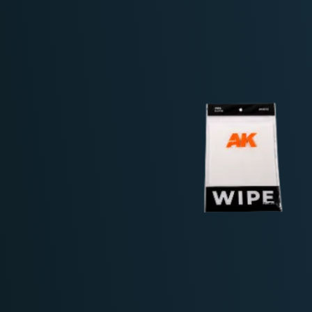
Deutschland: ab
69 €
Österreich & EU: ab
200 €
Schweiz: ab
350 €
Nicht-EU: kein kostenloser Versand
Lieferungen in Nicht-EU-Länder (z. B. Sc
nicht im Kaufpreis od
enthalten