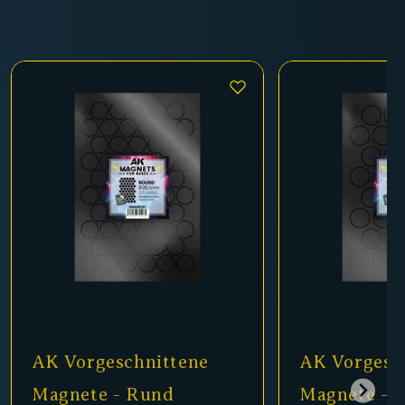
AK Vorgeschnittene
AK Vorgesc
Magnete - Rund
Magnete -