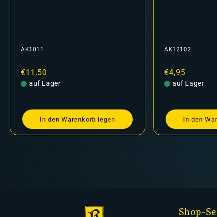
AK1011
AK12102
Normaler
€11,50
Normaler
€4,95
Preis
auf Lager
Preis
auf Lager
In den Warenkorb legen
In den Wa
Shop-Se