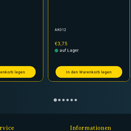
AK012
Normaler
€3,75
Preis
auf Lager
renkorb legen
In den Warenkorb legen
rvice
Informationen