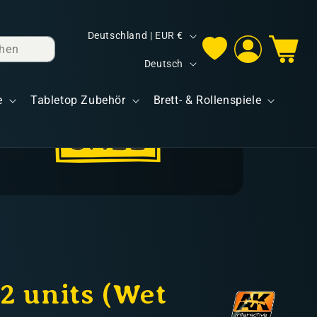
L
Deutschland | EUR €
hen
Einloggen
Warenkorb
a
S
Deutsch
n
p
d
e
Tabletop Zubehör
Brett- & Rollenspiele
r
/
a
R
c
e
h
g
e
i
o
n
2 units (Wet