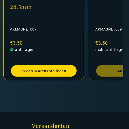
28,5mm
AKMAGNET007
AKMAGNET009
Normaler
€3,50
Normaler
€3,50
Preis
auf Lager
Preis
nicht auf Lager
In den Warenkorb legen
Ausve
Versandarten