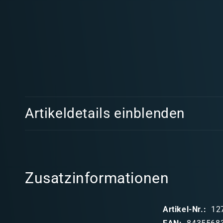
Medien
1
in
Modal
öffnen
E
Artikeldetails einblenden
i
n
k
l
Zusatzinformationen
a
p
Artikel-Nr.:
12
p