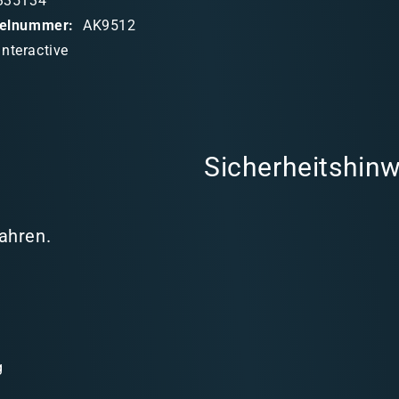
335134
ikelnummer:
AK9512
Interactive
Sicherheitshinw
Jahren.
g