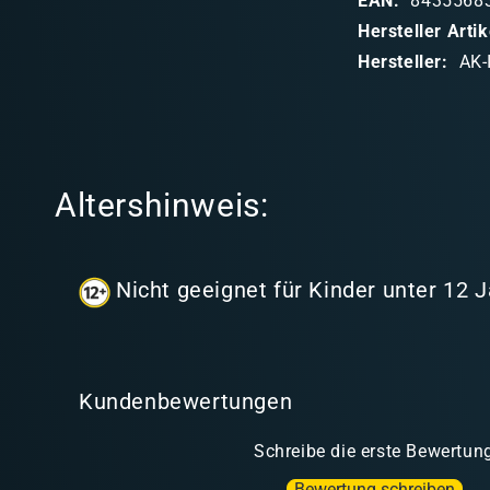
EAN:
8435568
b
Hersteller Art
a
Hersteller:
AK-
r
e
r
I
Altershinweis:
n
h
a
Nicht geeignet für Kinder unter 12 
l
t
Kundenbewertungen
Schreibe die erste Bewertun
Bewertung schreiben