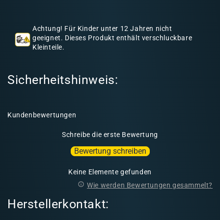
h
a
Achtung! Für Kinder unter 12 Jahren nicht
l
geeignet. Dieses Produkt enthält verschluckbare
Kleinteile.
t
Sicherheitshinweis:
Kundenbewertungen
Schreibe die erste Bewertung
Bewertung schreiben
Keine Elemente gefunden
Wie werden Bewertungen gesammelt?
Herstellerkontakt: