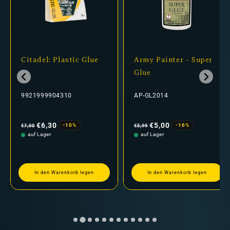
Citadel: Plastic Glue
Army Painter - Super
Glue
9921999904310
AP-GL2014
Normaler
Verkaufspreis
Normaler
Verkaufspreis
Preis
Preis
€6,30
€5,00
-10%
-16%
€7,00
€5,99
auf Lager
auf Lager
In den Warenkorb legen
In den Warenkorb legen