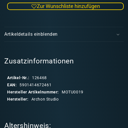
die
die
Zur Wunschliste hinzufügen
Menge
Men
für
für
Wave
Wav
E
1:
1:
i
Evil
Evil
Artikeldetails einblenden
n
Warriors
Warri
k
Faction
Fact
(deutsch)
(deu
l
a
Zusatzinformationen
p
p
Artikel-Nr.:
126468
b
EAN:
5901414672461
a
Hersteller Artikelnummer:
MOTU0019
r
Hersteller:
Archon Studio
e
r
I
Altershinweis:
n