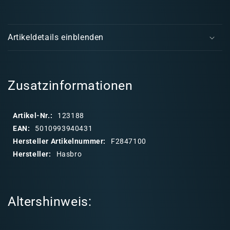
HeroQuest
Hero
E
Brettspiel
Brett
i
(deutsch)
(deu
Artikeldetails einblenden
n
k
l
a
Zusatzinformationen
p
p
Artikel-Nr.:
123188
b
EAN:
5010993940431
a
Hersteller Artikelnummer:
F2847100
r
Hersteller:
Hasbro
e
r
I
Altershinweis:
n
h