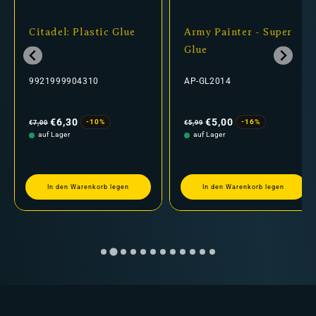
Citadel: Plastic Glue
Army Painter - Super
Glue
9921999904310
AP-GL2014
Normaler
Verkaufspreis
Normaler
Verkaufspreis
Preis
Preis
€6,30
€5,00
-10%
-16%
€7,00
€5,99
auf Lager
auf Lager
In den Warenkorb legen
In den Warenkorb legen