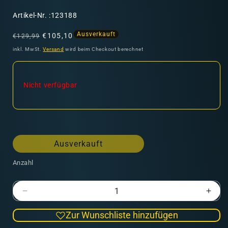
SKU:
Artikel-Nr. :123188
Normaler
Verkaufspreis
Ausverkauft
€105,10
€129,99
Preis
inkl. MwSt.
Versand
wird beim Checkout berechnet
Nicht verfügbar
Ausverkauft
Anzahl
Verringere
Erhö
die
die
Zur Wunschliste hinzufügen
Menge
Men
für
für