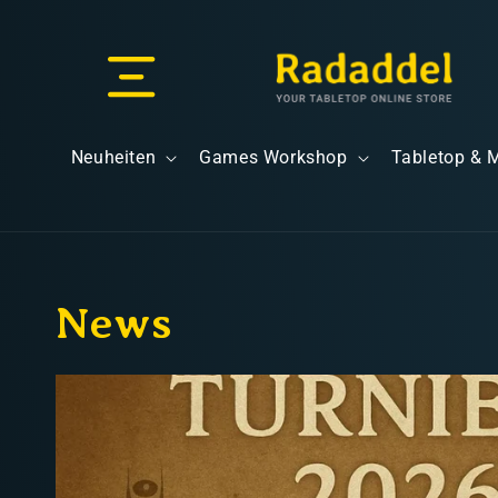
Direkt
zum
Inhalt
Versand & Lieferung
Neuheiten
Games Workshop
Tabletop & 
News
Versandkosten
Kostenloser Versand