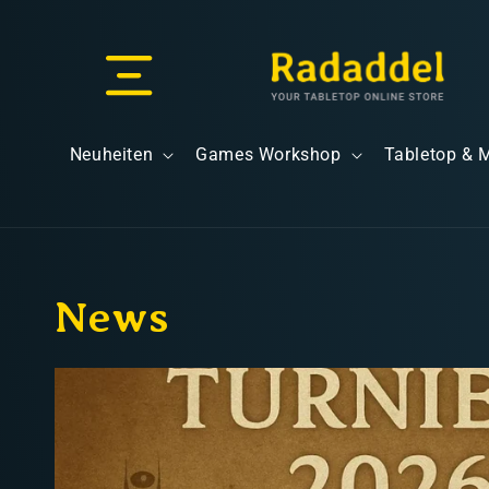
Direkt
zum
Inhalt
Versand & Lieferung
Neuheiten
Games Workshop
Tabletop & 
News
Versandkosten
Kostenloser Versand