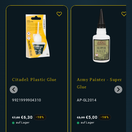
Citadel: Plastic Glue
Army Painter - Super
Glue
9921999904310
AP-GL2014
Normaler
Verkaufspreis
Normaler
Verkaufspreis
Preis
Preis
€6,30
€5,00
-10%
-16%
€7,00
€5,99
auf Lager
auf Lager