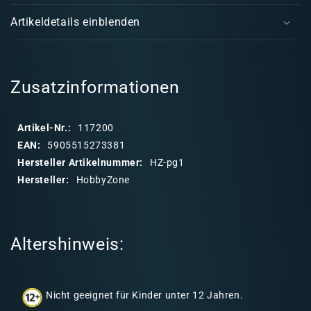
i
-
-
Artikeldetails einblenden
-
-
n
pg1
pg1
k
l
a
Zusatzinformationen
p
p
Artikel-Nr.:
117200
b
EAN:
5905515273381
a
Hersteller Artikelnummer:
HZ-pg1
r
Hersteller:
HobbyZone
e
r
I
Altershinweis:
n
h
a
Nicht geeignet für Kinder unter 12 Jahren.
l