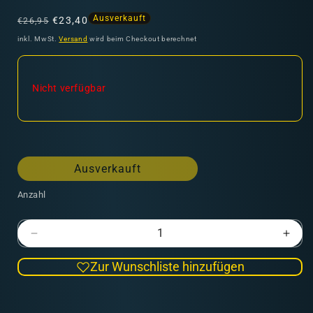
Normaler
Verkaufspreis
Ausverkauft
€23,40
€26,95
Preis
inkl. MwSt.
Versand
wird beim Checkout berechnet
Nicht verfügbar
Ausverkauft
Anzahl
Verringere
Erhö
die
die
Zur Wunschliste hinzufügen
Menge
Men
für
für
Painter
Pain
E
Grip
Grip