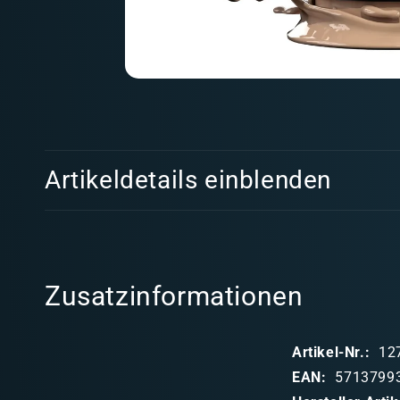
Medien
1
in
Modal
öffnen
E
Artikeldetails einblenden
i
n
k
l
Zusatzinformationen
a
p
Artikel-Nr.:
12
p
EAN:
5713799
b