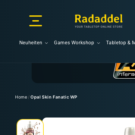
Direkt
zum
Inhalt
Versand & Lieferung
Neuheiten
Games Workshop
Tabletop & 
Versandkosten
Home
/
Opal Skin Fanatic WP
Zu
Kostenloser Versand
Produktinformationen
springen