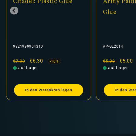
Citadel: Plastic Glue
Army Paint
Glue
9921999904310
AP-GL2014
Normaler
Verkaufspreis
€6,30
Normaler
Verkau
€5,00
€7,00
€5,99
-10%
Preis
auf Lager
Preis
auf Lager
In den Warenkorb legen
In den Wa