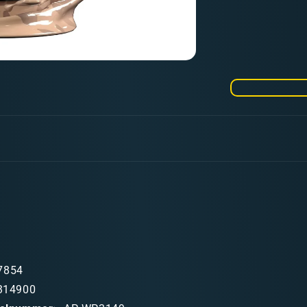
die
Menge
für
Opal
Skin
Fanatic
WP
7854
314900