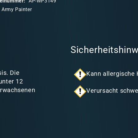
ikelnummer:
AP-WP3149
 Army Painter
Sicherheitshinw
is. Die
Kann allergische
unter 12
 Erwachsenen
Verursacht schwe