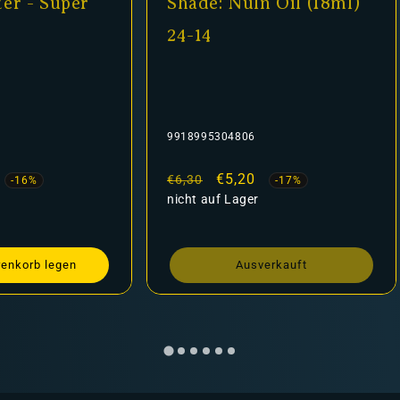
er - Super
Shade: Nuln Oil (18ml)
24-14
9918995304806
fspreis
Normaler
Verkaufspreis
€5,20
€6,30
-16%
-17%
Preis
nicht auf Lager
renkorb legen
Ausverkauft