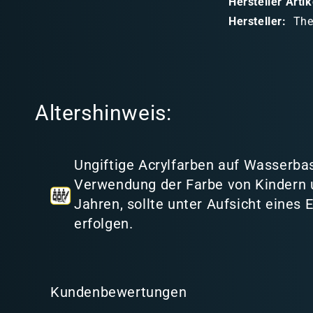
Hersteller Art
a
Hersteller:
The
r
e
r
I
Altershinweis:
n
h
a
Ungiftige Acrylfarben auf Wasserbas
l
Verwendung der Farbe von Kindern 
t
Jahren, sollte unter Aufsicht eines
erfolgen.
Kundenbewertungen