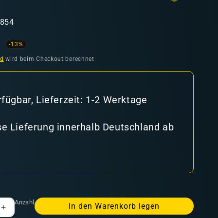
7854
ufspreis
-13%
nd
wird beim Checkout berechnet
rfügbar, Lieferzeit: 1-2 Werktage
e Lieferung innerhalb Deutschland ab
Anzahl
In den Warenkorb legen
Erhöhe