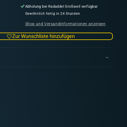
die
Abholung bei
Radaddel Großweil
verfügbar
Menge
für
Gewöhnlich fertig in 24 Stunden
Opal
Shop und Versandinformationen anzeigen
Skin
Fanatic
Zur Wunschliste hinzufügen
WP