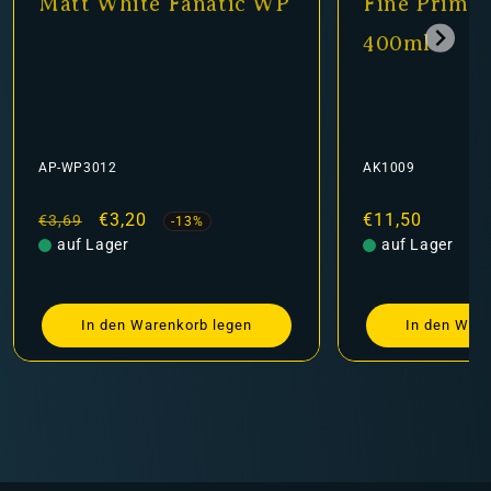
Matt White Fanatic WP
Fine Primer
400ml
AP-WP3012
AK1009
Normaler
Verkaufspreis
€3,20
Normaler
€11,50
€3,69
-13%
Preis
auf Lager
Preis
auf Lager
In den Warenkorb legen
In den Ware