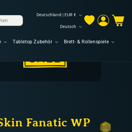
L
Deutschland | EUR €
hen
Einloggen
Warenkorb
a
S
Deutsch
n
p
d
e
Tabletop Zubehör
Brett- & Rollenspiele
r
/
a
R
c
e
h
g
e
i
o
n
Skin Fanatic WP