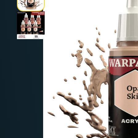
Deutschland: ab
69 €
Österreich & EU: ab
200 €
Schweiz: ab
350 €
Nicht-EU: kein kostenloser Versand
Lieferungen in Nicht-EU-Länder (z. B. Sc
nicht im Kaufpreis od
enthalten