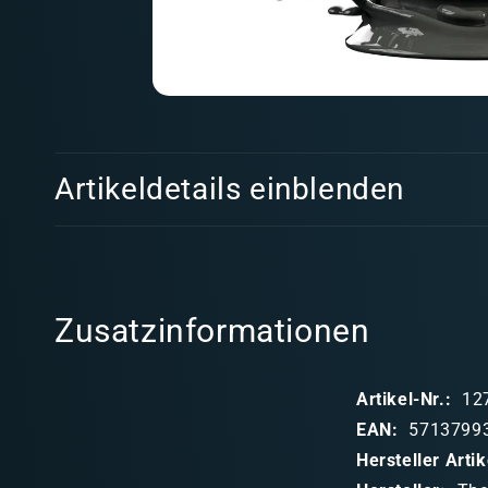
Medien
1
in
Modal
E
öffnen
Artikeldetails einblenden
i
n
k
l
Zusatzinformationen
a
p
Artikel-Nr.:
12
p
EAN:
5713799
b
Hersteller Art
a