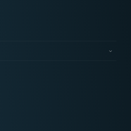
Uniform
Grey
Fanatic
WP