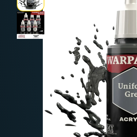
Deutschland: ab
69 €
Österreich & EU: ab
200 €
Schweiz: ab
350 €
Nicht-EU: kein kostenloser Versand
Lieferungen in Nicht-EU-Länder (z. B. Sc
nicht im Kaufpreis od
enthalten