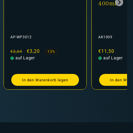
400ml
AP-WP3012
AK1009
Normaler
Verkaufspreis
€3,20
Normaler
€11,50
€3,69
-13%
Preis
auf Lager
Preis
auf Lager
In den Warenkorb legen
In den Ware