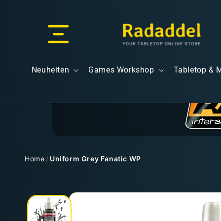
Direkt
zum
Inhalt
Versand & Lieferung
Neuheiten
Games Workshop
Tabletop & 
Versandkosten
Home
/
Uniform Grey Fanatic WP
Zu
Kostenloser Versand
Produktinformationen
springen