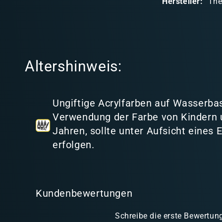
Hersteller:
The
r
e
r
I
Altershinweis:
n
h
a
Ungiftige Acrylfarben auf Wasserbas
l
Verwendung der Farbe von Kindern 
t
Jahren, sollte unter Aufsicht eines
erfolgen.
Kundenbewertungen
Schreibe die erste Bewertun