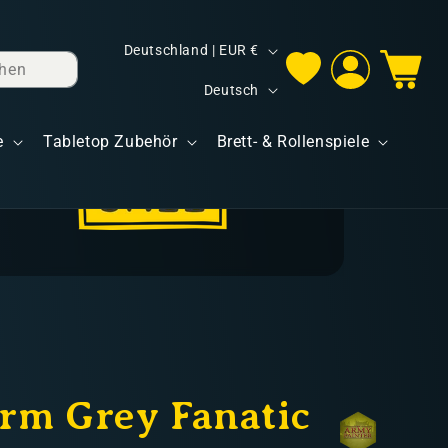
L
Deutschland | EUR €
hen
Einloggen
Warenkorb
a
S
Deutsch
n
p
d
e
Tabletop Zubehör
Brett- & Rollenspiele
r
/
a
R
c
e
h
g
e
i
o
n
rm Grey Fanatic