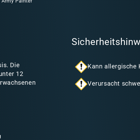
 Army Painter
Sicherheitshinw
is. Die
Kann allergische
unter 12
 Erwachsenen
Verursacht schwe
g