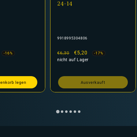
24-14
9918995304806
fspreis
Normaler
Verkaufspreis
€5,20
€6,30
-16%
-17%
Preis
nicht auf Lager
renkorb legen
Ausverkauft