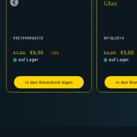
Glue
9921999904310
AP-GL2014
Normaler
Verkaufspreis
€6,30
Normaler
Verkau
€5,00
€7,00
€5,99
-10%
Preis
auf Lager
Preis
auf Lager
In den Warenkorb legen
In den Wa