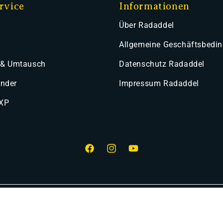
rvice
Informationen
Über Radaddel
Allgemeine Geschäftsbedi
 & Umtausch
Datenschutz Radaddel
ender
Impressum Radaddel
 XP
Facebook
Instagram
YouTube
smethoden