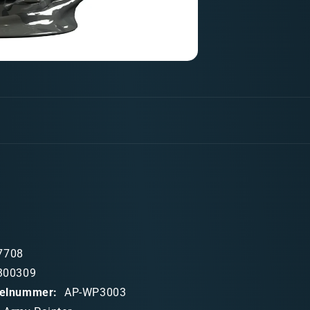
Uniform
Grey
Fanatic
WP
7708
300309
ikelnummer:
AP-WP3003