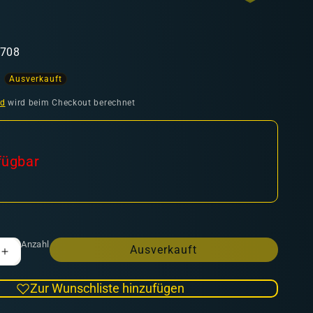
7708
Ausverkauft
ufspreis
nd
wird beim Checkout berechnet
fügbar
Anzahl
Ausverkauft
Erhöhe
die
Menge
Zur Wunschliste hinzufügen
für