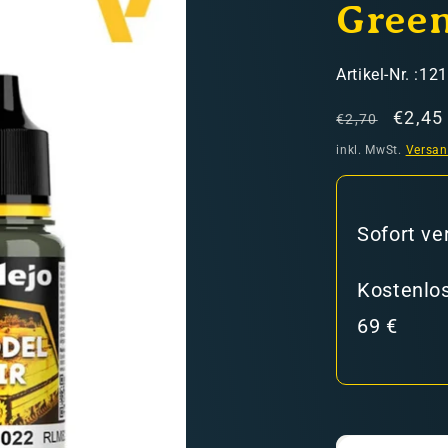
Gree
SKU:
Artikel-Nr. :12
Normaler
Verka
€2,45
€2,70
Preis
inkl. MwSt.
Versa
hweiz)
Sofort ve
er in den Versandkosten
Kostenlos
69 €