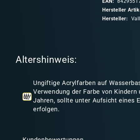
EAN:
8429551
b
Hersteller Art
a
Hersteller:
Val
r
e
r
I
Altershinweis:
n
h
a
Ungiftige Acrylfarben auf Wasserbas
l
Verwendung der Farbe von Kindern 
t
Jahren, sollte unter Aufsicht eines
erfolgen.
Kundenbewertungen