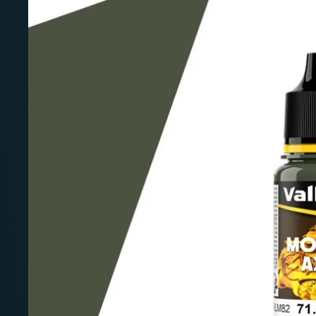
Deutschland: ab
69 €
Österreich & EU: ab
200 €
Schweiz: ab
350 €
Nicht-EU: kein kostenloser Versand
Lieferungen in Nicht-EU-Länder (z. B. Sc
nicht im Kaufpreis od
enthalten