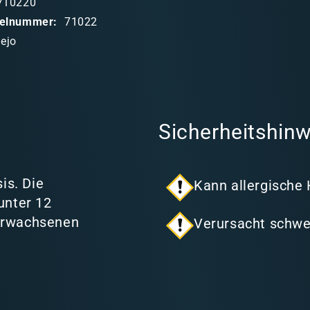
710220
ikelnummer:
71022
lejo
Sicherheitshinw
is. Die
Kann allergische
unter 12
 Erwachsenen
Verursacht schwe