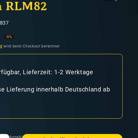
n RLM82
1837
ufspreis
-9%
nd
wird beim Checkout berechnet
rfügbar, Lieferzeit: 1-2 Werktage
e Lieferung innerhalb Deutschland ab
Anzahl