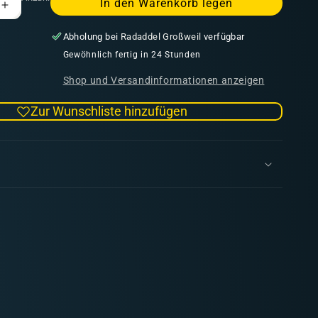
In den Warenkorb legen
Erhöhe
die
Abholung bei
Radaddel Großweil
verfügbar
Menge
für
Gewöhnlich fertig in 24 Stunden
Model
Shop und Versandinformationen anzeigen
Air
022
Zur Wunschliste hinzufügen
Light
Green
RLM82