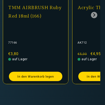
TMM AIRBRUSH Ruby
Acrylic Thi
Red 18ml (166)
77166
AK712
Normaler
€3,80
Normaler
Verkauf
€4,95
€5,00
Preis
auf Lager
Preis
auf Lager
In den Warenkorb legen
In den Ware