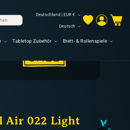
L
Deutschland | EUR €
hen
Einloggen
Warenkorb
a
S
Deutsch
n
p
d
e
Tabletop Zubehör
Brett- & Rollenspiele
r
/
a
R
c
e
h
g
e
i
o
n
 Air 022 Light