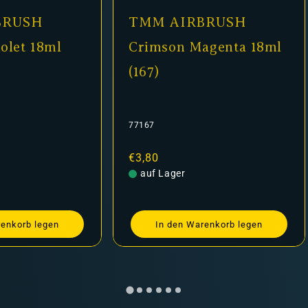
BRUSH
TMM AIRBRUSH
iolet 18ml
Crimson Magenta 18ml
(167)
77167
Normaler
€3,80
Preis
auf Lager
renkorb legen
In den Warenkorb legen