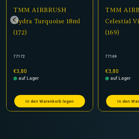
TMM AIRBRUSH
TMM AIR
Hydra Turquoise 18ml
Celestial V
(172)
(169)
77172
77169
Normaler
€3,80
Normaler
€3,80
Preis
auf Lager
Preis
auf Lager
In den Warenkorb legen
In den Wa