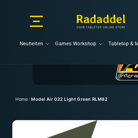
Direkt
zum
Inhalt
Versand & Lieferung
Neuheiten
Games Workshop
Tabletop & 
Versandkosten
Home
/
Model Air 022 Light Green RLM82
Zu
Kostenloser Versand
Produktinformationen
springen