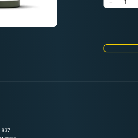
Verringere
die
Menge
für
Model
Air
022
Light
Green
RLM82
1837