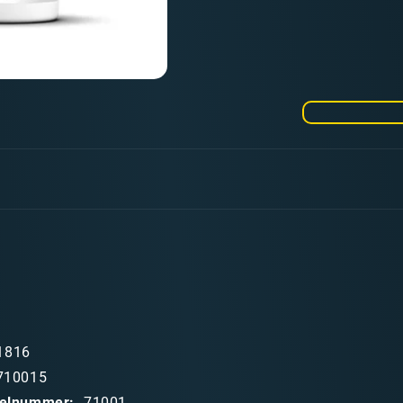
die
Menge
für
Model
Air
001
White
1816
710015
ikelnummer:
71001