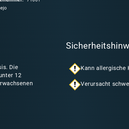
lejo
Sicherheitshinw
is. Die
Kann allergische
unter 12
 Erwachsenen
Verursacht schwe