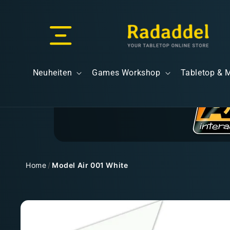
Direkt
zum
Inhalt
Versand & Lieferung
Neuheiten
Games Workshop
Tabletop & 
Versandkosten
Home
/
Model Air 001 White
Zu
Kostenloser Versand
Produktinformationen
springen