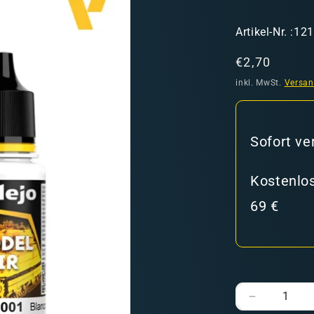
SKU:
Artikel-Nr. :12
Normaler
€2,70
Preis
inkl. MwSt.
Versa
hweiz)
Sofort ve
Kostenlos
er in den Versandkosten
69 €
Verringere