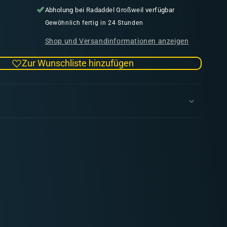
die
Abholung bei
Radaddel Großweil
verfügbar
Menge
für
Gewöhnlich fertig in 24 Stunden
Model
Shop und Versandinformationen anzeigen
Air
001
Zur Wunschliste hinzufügen
White