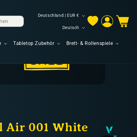
L
Deutschland | EUR €
hen
Einloggen
Warenkorb
a
S
Deutsch
n
p
d
e
Tabletop Zubehör
Brett- & Rollenspiele
r
/
a
R
c
e
h
g
e
i
o
n
 Air 001 White