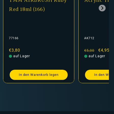
TMM AIRBRUSH Ruby
Acrylic Thi
Red 18ml (166)
77166
AK712
Normaler
€3,80
Normaler
Verkauf
€4,95
€5,00
Preis
auf Lager
Preis
auf Lager
In den Warenkorb legen
In den Ware