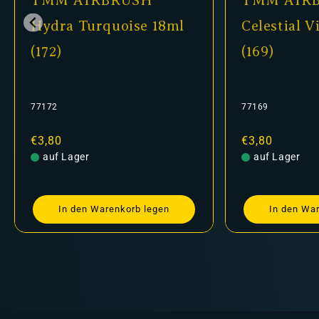
TMM AIRBRUSH
TMM AIR
Hydra Turquoise 18ml
Celestial V
(172)
(169)
77172
77169
Normaler
€3,80
Normaler
€3,80
Preis
auf Lager
Preis
auf Lager
In den Warenkorb legen
In den Wa