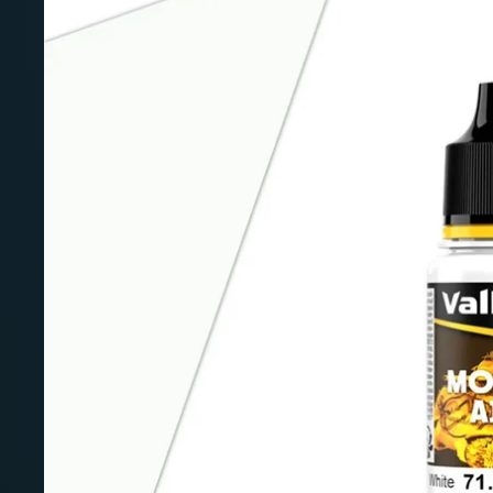
Deutschland: ab
69 €
Österreich & EU: ab
200 €
Schweiz: ab
350 €
Nicht-EU: kein kostenloser Versand
Lieferungen in Nicht-EU-Länder (z. B. Sc
nicht im Kaufpreis od
enthalten