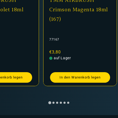
BRUSH
TMM AIRBRUSH
iolet 18ml
Crimson Magenta 18ml
(167)
77167
Normaler
€3,80
Preis
auf Lager
renkorb legen
In den Warenkorb legen