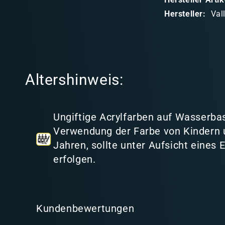
a
Hersteller:
Val
r
e
r
I
Altershinweis:
n
h
a
Ungiftige Acrylfarben auf Wasserbas
l
Verwendung der Farbe von Kindern 
t
Jahren, sollte unter Aufsicht eines
erfolgen.
Kundenbewertungen