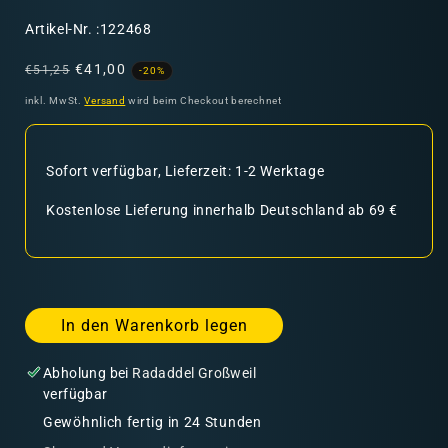
SKU:
Artikel-Nr. :122468
Normaler
Verkaufspreis
€41,00
€51,25
-20%
Preis
inkl. MwSt.
Versand
wird beim Checkout berechnet
Sofort verfügbar, Lieferzeit: 1-2 Werktage
Kostenlose Lieferung innerhalb Deutschland ab 69 €
In den Warenkorb legen
Abholung bei
Radaddel Großweil
verfügbar
Gewöhnlich fertig in 24 Stunden