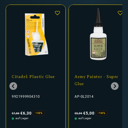
Citadel: Plastic Glue
Army Painter - Super
Glue
9921999904310
AP-GL2014
Normaler
Verkaufspreis
Normaler
Verkaufspreis
Preis
Preis
€6,30
€5,00
-10%
-16%
€7,00
€5,99
auf Lager
auf Lager