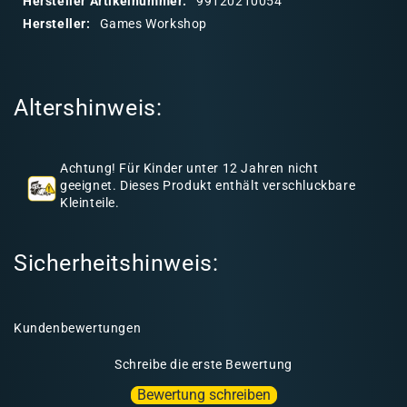
Hersteller Artikelnummer:
99120210054
r
Hersteller:
Games Workshop
e
r
I
Altershinweis:
n
h
a
Achtung! Für Kinder unter 12 Jahren nicht
l
geeignet. Dieses Produkt enthält verschluckbare
Kleinteile.
t
Sicherheitshinweis:
Kundenbewertungen
Schreibe die erste Bewertung
Bewertung schreiben