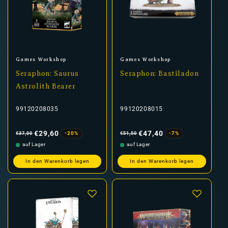
Anbieter:
Anbieter:
Games Workshop
Games Workshop
Seraphon: Saurus
Seraphon: Bastiladon
Astrolith Bearer
99120208035
99120208015
Normaler
Verkaufspreis
Normaler
Verkaufspreis
Preis
Preis
€29,60
€47,40
-20%
-7%
€37,00
€51,50
auf Lager
auf Lager
In den Warenkorb legen
In den Warenkorb legen