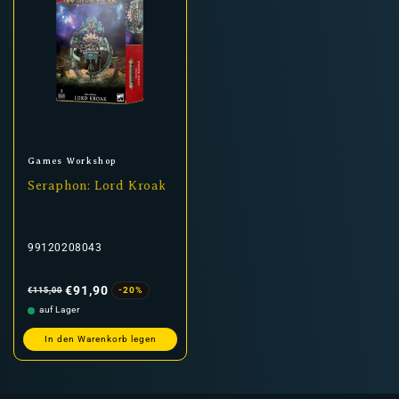
Anbieter:
Games Workshop
Seraphon: Lord Kroak
99120208043
Normaler
Verkaufspreis
Preis
€91,90
-20%
€115,00
auf Lager
In den Warenkorb legen