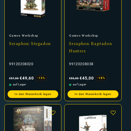
Anbieter:
Anbieter:
Games Workshop
Games Workshop
Seraphon: Stegadon
Seraphon: Raptadon
Hunters
99120208020
99120208038
Normaler
Verkaufspreis
Normaler
Verkaufspreis
Preis
Preis
€49,60
€45,00
-13%
-18%
€57,50
€55,00
auf Lager
auf Lager
In den Warenkorb legen
In den Warenkorb legen