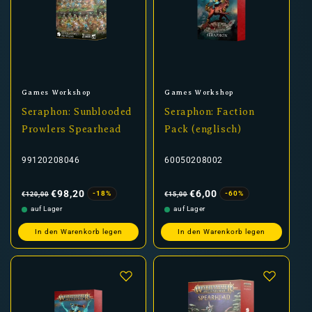
Anbieter:
Anbieter:
Games Workshop
Games Workshop
Seraphon: Sunblooded
Seraphon: Faction
Prowlers Spearhead
Pack (englisch)
99120208046
60050208002
Normaler
Verkaufspreis
Normaler
Verkaufspreis
Preis
Preis
€98,20
€6,00
-18%
-60%
€120,00
€15,00
auf Lager
auf Lager
In den Warenkorb legen
In den Warenkorb legen