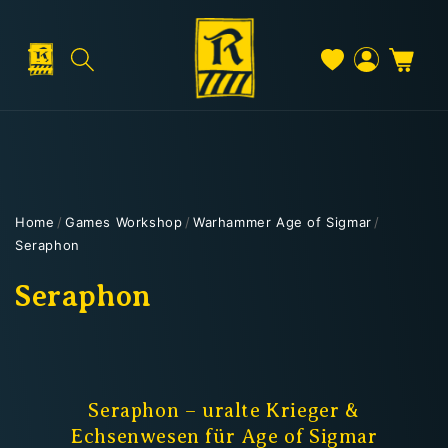
Direkt
zum
Inhalt
Warenkorb
Versand & Lieferung
Einloggen
Home
/
Games Workshop
/
Warhammer Age of Sigmar
/
Seraphon
Versandkosten
K
Seraphon
a
Kostenloser Versand
t
Deutschland: ab
69 €
e
Seraphon – uralte Krieger &
Österreich & EU: ab
200 €
Echsenwesen für Age of Sigmar
Schweiz: ab
350 €