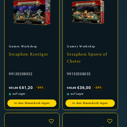
Anbieter:
Anbieter:
Games Workshop
Games Workshop
Seraphon: Kroxigor
Seraphon: Spawn of
Chotec
99120208032
99120208033
Normaler
Verkaufspreis
Normaler
Verkaufspreis
Preis
Preis
€41,20
€36,00
-20%
-20%
€51,50
€45,00
auf Lager
auf Lager
In den Warenkorb legen
In den Warenkorb legen