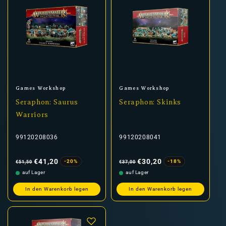
Anbieter:
Anbieter:
Games Workshop
Games Workshop
Seraphon: Saurus
Seraphon: Skinks
Warriors
99120208036
99120208041
Normaler
Verkaufspreis
Normaler
Verkaufspreis
Preis
Preis
€41,20
€30,20
-20%
-18%
€51,50
€37,00
auf Lager
auf Lager
In den Warenkorb legen
In den Warenkorb legen