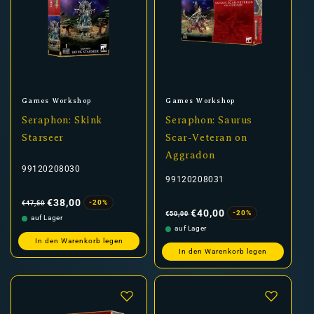
Anbieter:
Anbieter:
Games Workshop
Games Workshop
Seraphon: Skink
Seraphon: Saurus
Starseer
Scar-Veteran on
Aggradon
99120208030
99120208031
Normaler
Verkaufspreis
Preis
€38,00
-20%
€47,50
Normaler
Verkaufspreis
Preis
€40,00
-20%
€50,00
auf Lager
auf Lager
In den Warenkorb legen
In den Warenkorb legen