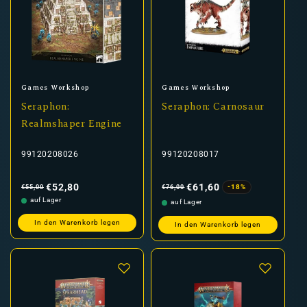
Anbieter:
Anbieter:
Games Workshop
Games Workshop
Seraphon:
Seraphon: Carnosaur
Realmshaper Engine
99120208026
99120208017
Normaler
Verkaufspreis
Normaler
Verkaufspreis
Preis
Preis
€52,80
€61,60
-18%
€55,00
€76,00
auf Lager
auf Lager
In den Warenkorb legen
In den Warenkorb legen