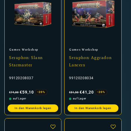
Anbieter:
Anbieter:
Games Workshop
Games Workshop
Seraphon: Slann
Seraphon: Aggradon
Starmaster
Lancers
99120208037
99120208034
Normaler
Verkaufspreis
Normaler
Verkaufspreis
Preis
Preis
€59,10
€41,20
-20%
-20%
€74,00
€51,50
auf Lager
auf Lager
In den Warenkorb legen
In den Warenkorb legen