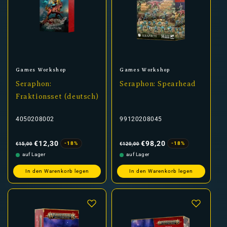
Anbieter:
Anbieter:
Games Workshop
Games Workshop
Seraphon:
Seraphon: Spearhead
Fraktionsset (deutsch)
4050208002
99120208045
Normaler
Verkaufspreis
Normaler
Verkaufspreis
Preis
Preis
€12,30
€98,20
-18%
-18%
€15,00
€120,00
auf Lager
auf Lager
In den Warenkorb legen
In den Warenkorb legen