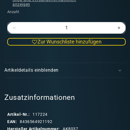
anzeigen
Anzahl
Verringere
Erhö
die
die
Zur Wunschliste hinzufügen
Menge
Men
für
für
Ice
Ice
E
Sparkles
Spar
i
-
-
Artikeldetails einblenden
100ml
100m
n
k
l
a
Zusatzinformationen
p
p
Artikel-Nr.:
117224
b
EAN:
8436564921192
a
Hersteller Artikelnummer:
AK8037