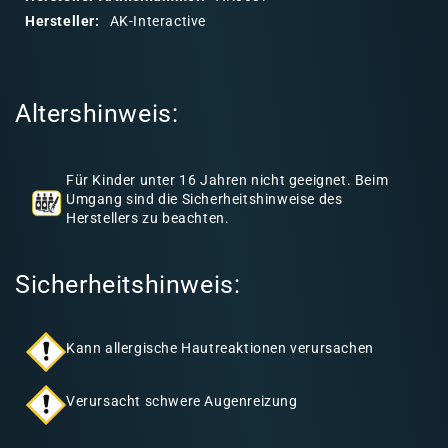
r
Hersteller:
AK-Interactive
e
r
I
Altershinweis:
n
h
a
Für Kinder unter 16 Jahren nicht geeignet. Beim
l
Umgang sind die Sicherheitshinweise des
Herstellers zu beachten.
t
Sicherheitshinweis:
Kann allergische Hautreaktionen verursachen
Verursacht schwere Augenreizung