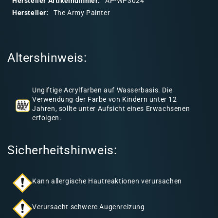
Hersteller Artikelnummer:
AP-WP3024
r
Hersteller:
The Army Painter
e
r
I
Altershinweis:
n
h
a
Ungiftige Acrylfarben auf Wasserbasis. Die
l
Verwendung der Farbe von Kindern unter 12
Jahren, sollte unter Aufsicht eines Erwachsenen
t
erfolgen.
Sicherheitshinweis:
Kann allergische Hautreaktionen verursachen
Verursacht schwere Augenreizung