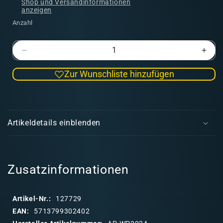
Shop und Versandinformationen
anzeigen
Anzahl
Verringere
Erhö
die
die
Zur Wunschliste hinzufügen
Menge
Men
für
für
Augur
Augu
E
Blue
Blue
i
Fanatic
Fana
Artikeldetails einblenden
WP
WP
n
k
l
a
Zusatzinformationen
p
p
Artikel-Nr.:
127729
b
EAN:
5713799302402
a