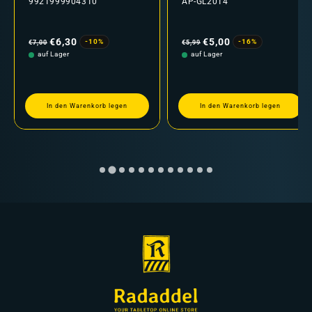
9921999904310
AP-GL2014
Normaler
Verkaufspreis
Normaler
Verkaufspreis
Preis
Preis
€6,30
€5,00
-10%
-16%
€7,00
€5,99
auf Lager
auf Lager
In den Warenkorb legen
In den Warenkorb legen