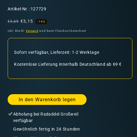
SKU:
Artikel-Nr. :127729
Normaler
Verkaufspreis
€3,15
€3,69
-14%
Preis
inkl. MwSt.
Versand
wird beim Checkout berechnet
Sofort verfügbar, Lieferzeit: 1-2 Werktage
Kostenlose Lieferung innerhalb Deutschland ab 69 €
In den Warenkorb legen
Abholung bei
Radaddel Großweil
verfügbar
Gewöhnlich fertig in 24 Stunden