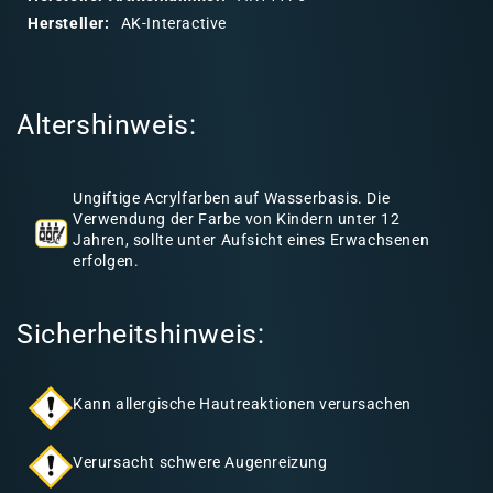
r
Hersteller:
AK-Interactive
e
r
I
Altershinweis:
n
h
a
Ungiftige Acrylfarben auf Wasserbasis. Die
l
Verwendung der Farbe von Kindern unter 12
Jahren, sollte unter Aufsicht eines Erwachsenen
t
erfolgen.
Sicherheitshinweis:
Kann allergische Hautreaktionen verursachen
Verursacht schwere Augenreizung