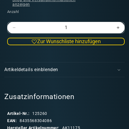
anzeigen
Anzahl
Verringere
Erhö
die
die
Zur Wunschliste hinzufügen
Menge
Men
für
für
AK
AK
E
3GEN
3GE
i
Sky
Sky
Artikeldetails einblenden
Blue
Blue
n
17ml
17ml
k
l
a
Zusatzinformationen
p
p
Artikel-Nr.:
125260
b
EAN:
8435568304086
a
Hersteller Artikelnummer:
AK11175