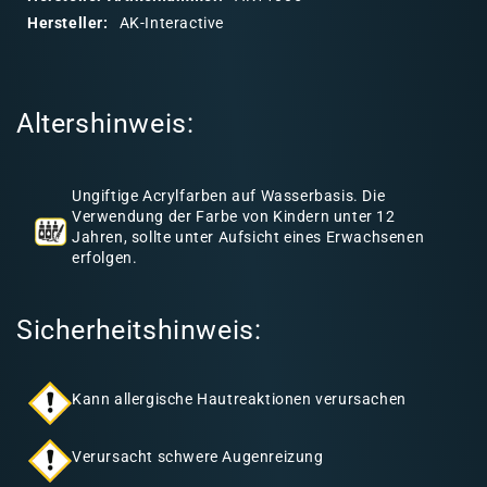
r
Hersteller:
AK-Interactive
e
r
I
Altershinweis:
n
h
a
Ungiftige Acrylfarben auf Wasserbasis. Die
l
Verwendung der Farbe von Kindern unter 12
Jahren, sollte unter Aufsicht eines Erwachsenen
t
erfolgen.
Sicherheitshinweis:
Kann allergische Hautreaktionen verursachen
Verursacht schwere Augenreizung