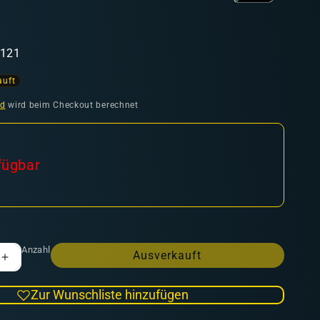
5121
auft
nd
wird beim Checkout berechnet
fügbar
Anzahl
Ausverkauft
Erhöhe
die
Menge
Zur Wunschliste hinzufügen
für