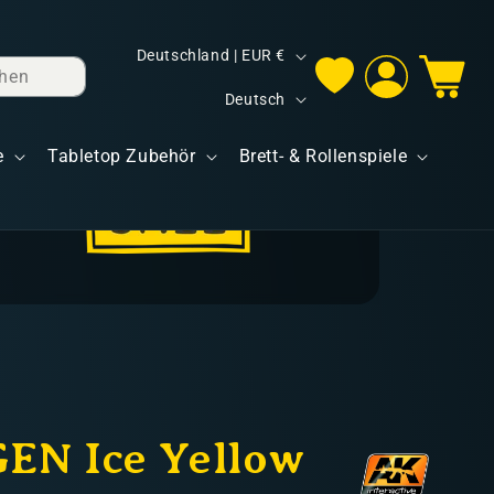
L
Deutschland | EUR €
hen
Einloggen
Warenkorb
a
S
Deutsch
n
p
d
e
Tabletop Zubehör
Brett- & Rollenspiele
r
/
a
R
c
e
h
g
e
i
o
n
EN Ice Yellow