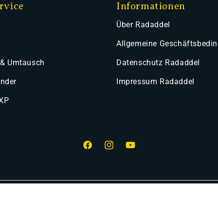
rvice
Informationen
Über Radaddel
Allgemeine Geschäftsbedi
 & Umtausch
Datenschutz Radaddel
ender
Impressum Radaddel
 XP
Facebook
Instagram
YouTube
smethoden