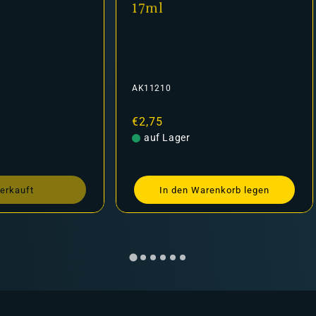
17ml
AK11210
Normaler
€2,75
Preis
auf Lager
erkauft
In den Warenkorb legen