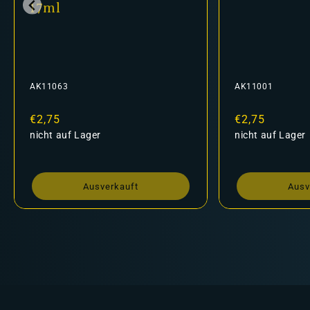
17ml
AK11063
AK11001
Normaler
€2,75
Normaler
€2,75
Preis
nicht auf Lager
Preis
nicht auf Lager
Ausverkauft
Ausv