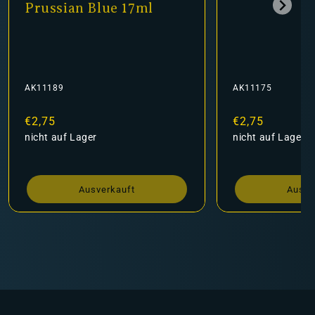
Prussian Blue 17ml
AK11189
AK11175
Normaler
€2,75
Normaler
€2,75
Preis
nicht auf Lager
Preis
nicht auf Lager
Ausverkauft
Ausve