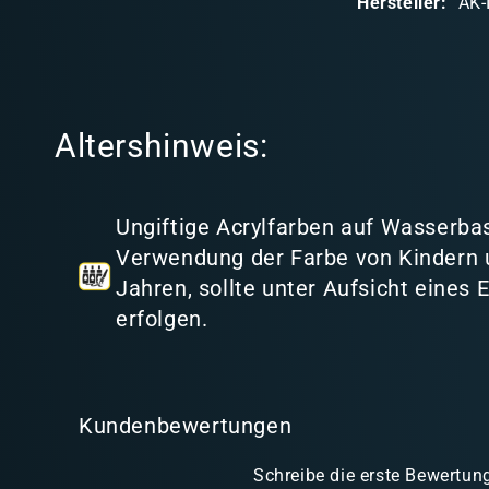
Hersteller:
AK-
r
e
r
I
Altershinweis:
n
h
a
Ungiftige Acrylfarben auf Wasserbas
l
Verwendung der Farbe von Kindern 
t
Jahren, sollte unter Aufsicht eines
erfolgen.
Kundenbewertungen
Schreibe die erste Bewertun