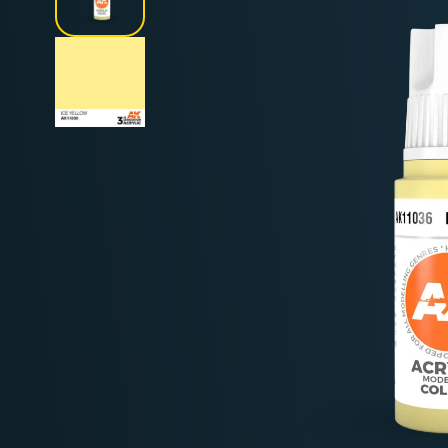
Deutschland: ab
69 €
Österreich & EU: ab
200 €
Schweiz: ab
350 €
Nicht-EU: kein kostenloser Versand
Lieferungen in Nicht-EU-Länder (z. B. Sc
nicht im Kaufpreis od
enthalten