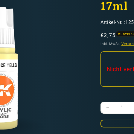
17ml
SKU:
Artikel-Nr. :12
Ausverk
Normaler
€2,75
Preis
inkl. MwSt.
Versa
hweiz)
Nicht ver
er in den Versandkosten
Verringere
die
Menge
für