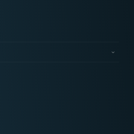
AK
3GEN
Ice
Yellow
17ml