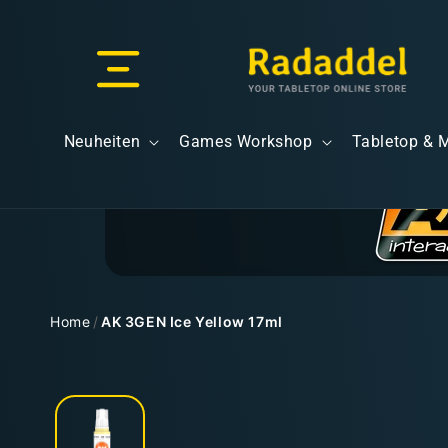
Direkt
zum
Inhalt
Versand & Lieferung
Neuheiten
Games Workshop
Tabletop & 
Versandkosten
Home
/
AK 3GEN Ice Yellow 17ml
Zu
Kostenloser Versand
Produktinformationen
springen