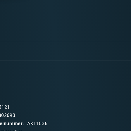
AK
3GEN
Ice
Yellow
17ml
5121
302693
ikelnummer:
AK11036