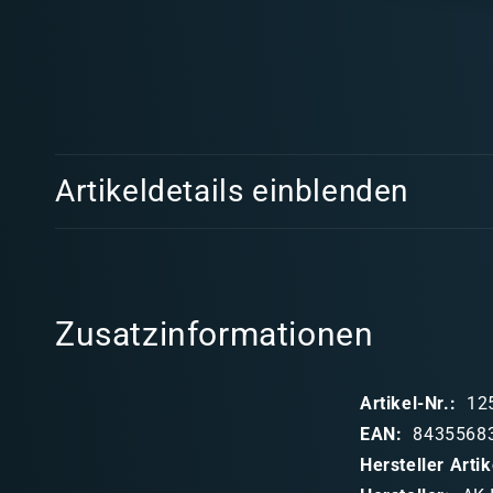
Medien
1
in
Modal
E
öffnen
Artikeldetails einblenden
i
n
k
l
Zusatzinformationen
a
p
Artikel-Nr.:
12
p
EAN:
8435568
b
Hersteller Art
a