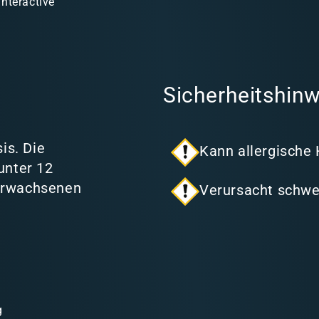
Interactive
Sicherheitshinw
is. Die
Kann allergische
unter 12
 Erwachsenen
Verursacht schwe
g