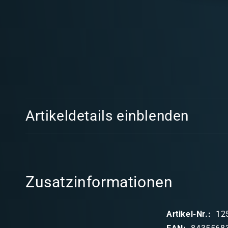
Medien
1
in
Modal
öffnen
E
Artikeldetails einblenden
i
n
k
l
Zusatzinformationen
a
p
Artikel-Nr.:
12
p