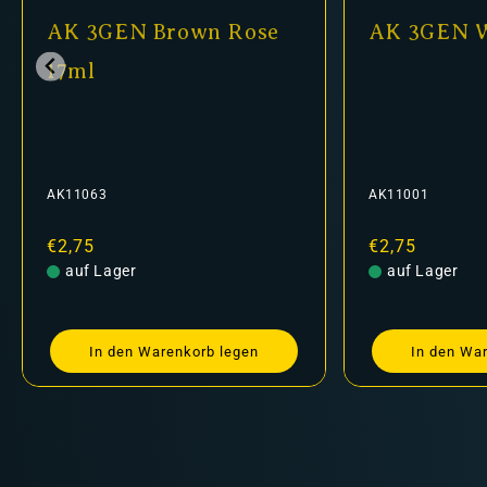
AK 3GEN Brown Rose
AK 3GEN W
17ml
AK11063
AK11001
Normaler
€2,75
Normaler
€2,75
Preis
auf Lager
Preis
auf Lager
In den Warenkorb legen
In den Wa