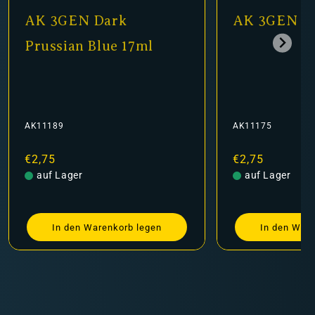
AK 3GEN Dark
AK 3GEN Sk
Prussian Blue 17ml
AK11189
AK11175
Normaler
€2,75
Normaler
€2,75
Preis
auf Lager
Preis
auf Lager
In den Warenkorb legen
In den Ware