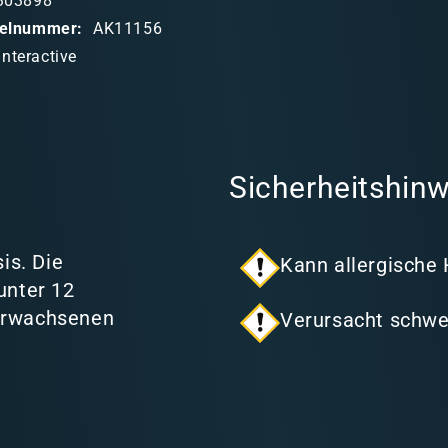
303898
ikelnummer:
AK11156
Interactive
Sicherheitshinw
is. Die
Kann allergische
unter 12
 Erwachsenen
Verursacht schwe