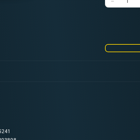
Verringere
die
Menge
für
AK
3GEN
Camouflag
Green
17ml
5241