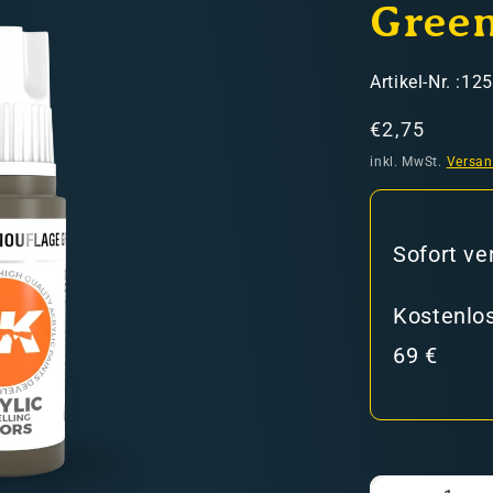
Green
SKU:
Artikel-Nr. :12
Normaler
€2,75
Preis
inkl. MwSt.
Versa
hweiz)
Sofort ve
er in den Versandkosten
Kostenlos
69 €