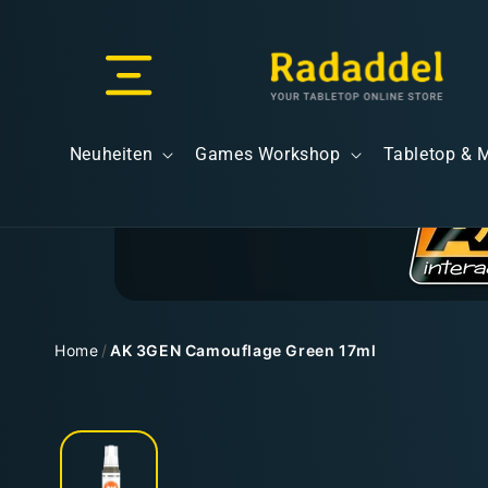
Direkt
zum
Inhalt
Versand & Lieferung
Neuheiten
Games Workshop
Tabletop & 
Versandkosten
Home
/
AK 3GEN Camouflage Green 17ml
Zu
Kostenloser Versand
Produktinformationen
springen