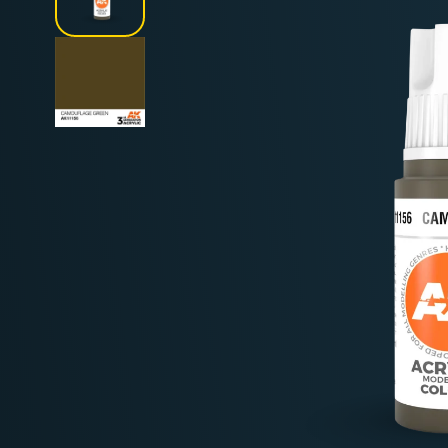
Deutschland: ab
69 €
Österreich & EU: ab
200 €
Schweiz: ab
350 €
Nicht-EU: kein kostenloser Versand
Lieferungen in Nicht-EU-Länder (z. B. Sc
nicht im Kaufpreis od
enthalten