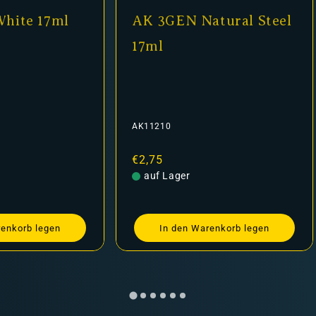
hite 17ml
AK 3GEN Natural Steel
17ml
AK11210
Normaler
€2,75
Preis
auf Lager
renkorb legen
In den Warenkorb legen