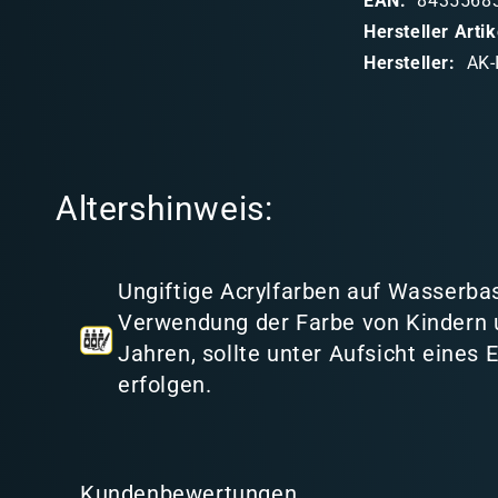
EAN:
8435568
b
Hersteller Art
a
Hersteller:
AK-
r
e
r
I
Altershinweis:
n
h
a
Ungiftige Acrylfarben auf Wasserbas
l
Verwendung der Farbe von Kindern 
t
Jahren, sollte unter Aufsicht eines
erfolgen.
Kundenbewertungen