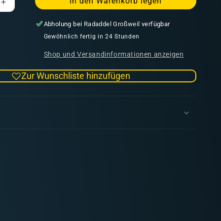
In den Warenkorb legen
Erhöhe
die
Abholung bei
Radaddel Großweil
verfügbar
Menge
für
Gewöhnlich fertig in 24 Stunden
AK
Shop und Versandinformationen anzeigen
3GEN
e
Camouflage
Zur Wunschliste hinzufügen
Green
17ml