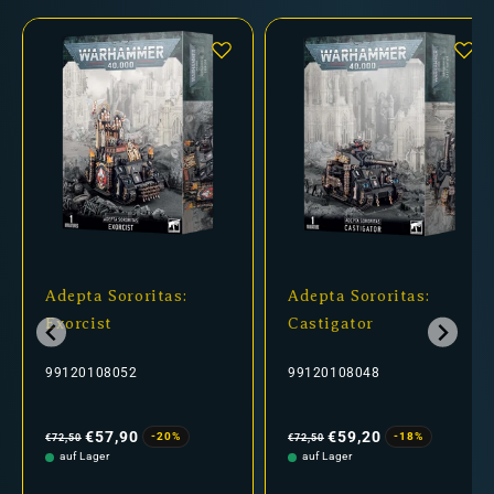
Adepta Sororitas:
Adepta Sororitas:
Exorcist
Castigator
99120108052
99120108048
Normaler
Verkaufspreis
Normaler
Verkaufspreis
Preis
Preis
€57,90
€59,20
-20%
-18%
€72,50
€72,50
auf Lager
auf Lager