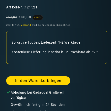
SKU:
Artikel-Nr. :121521
Normaler
Verkaufspreis
€40,00
€50,00
-20%
Preis
inkl. MwSt.
Versand
wird beim Checkout berechnet
Sofort verfügbar, Lieferzeit: 1-2 Werktage
Kostenlose Lieferung innerhalb Deutschland ab 69 €
In den Warenkorb legen
Abholung bei
Radaddel Großweil
verfügbar
Gewöhnlich fertig in 24 Stunden