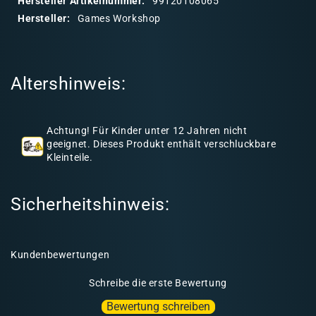
Hersteller Artikelnummer:
99120108065
r
Hersteller:
Games Workshop
e
r
I
Altershinweis:
n
h
a
Achtung! Für Kinder unter 12 Jahren nicht
l
geeignet. Dieses Produkt enthält verschluckbare
Kleinteile.
t
Sicherheitshinweis:
Kundenbewertungen
Schreibe die erste Bewertung
Bewertung schreiben