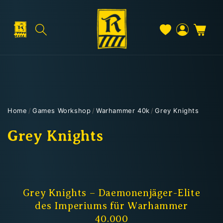
Direkt
zum
Inhalt
Warenkorb
Versand & Lieferung
Einloggen
Home
/
Games Workshop
/
Warhammer 40k
/
Grey Knights
Versandkosten
K
Grey Knights
a
t
Kostenloser Versand
e
Grey Knights – Daemonenjäger-Elite
Deutschland: ab
69 €
des Imperiums für Warhammer
g
Österreich & EU: ab
200 €
40.000
Schweiz: ab
350 €