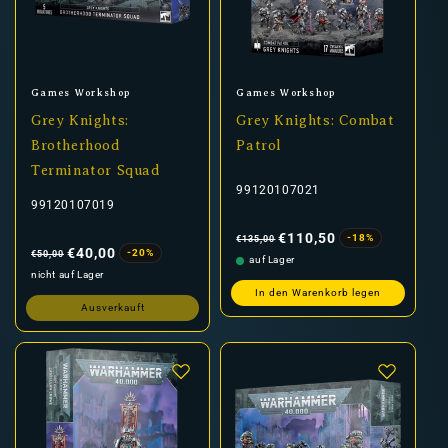
Anbieter:
Anbieter:
Games Workshop
Games Workshop
Grey Knights:
Grey Knights: Combat
Brotherhood
Patrol
Terminator Squad
99120107021
99120107019
Normaler
Verkaufspreis
Preis
€110,50
-18%
€135,00
Normaler
Verkaufspreis
Preis
€40,00
-20%
€50,00
auf Lager
nicht auf Lager
In den Warenkorb legen
Ausverkauft