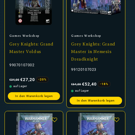
Anbieter:
Anbieter:
Games Workshop
Games Workshop
Grey Knights: Grand
Grey Knights: Grand
Master Voldus
Master in Nemesis
Dreadknight
99070107002
99120107023
Normaler
Verkaufspreis
Preis
€27,20
-20%
€34,00
Normaler
Verkaufspreis
Preis
€52,40
-18%
€64,00
auf Lager
auf Lager
In den Warenkorb legen
In den Warenkorb legen