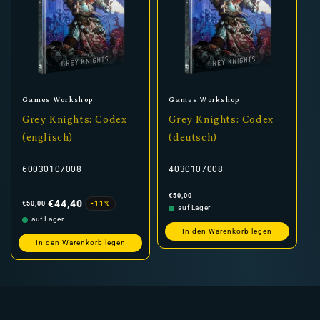
Anbieter:
Anbieter:
Games Workshop
Games Workshop
Grey Knights: Codex
Grey Knights: Codex
(englisch)
(deutsch)
60030107008
4030107008
Normaler
Verkaufspreis
Normaler
€50,00
Preis
Preis
€44,40
-11%
€50,00
auf Lager
auf Lager
In den Warenkorb legen
In den Warenkorb legen