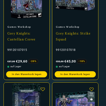
Anbieter:
Anbieter:
Games Workshop
Games Workshop
Grey Knights:
Grey Knights: Strike
Castellan Crowe
Squad
99120107015
99120107018
Normaler
Verkaufspreis
Normaler
Verkaufspreis
Preis
Preis
€29,60
€45,00
-20%
-18%
€37,00
€55,00
auf Lager
auf Lager
In den Warenkorb legen
In den Warenkorb legen