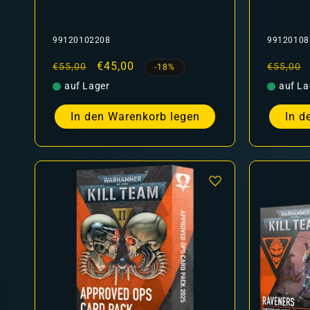
99120102208
99120108
Normaler
Verkaufspreis
€45,00
Normal
€55,00
€55,00
-18%
Preis
Preis
auf Lager
auf La
In den Warenkorb legen
In d