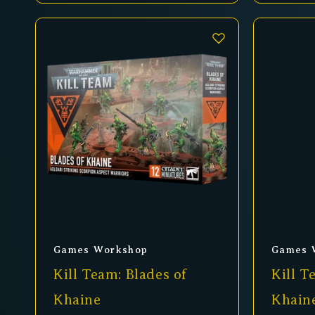
Anbieter:
Anbiet
Games Workshop
Games 
Kill Team: Blades of
Kill T
Khaine
Khain