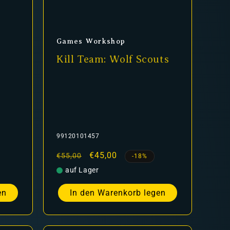
Anbieter:
Games Workshop
Kill Team: Wolf Scouts
99120101457
Normaler
Verkaufspreis
€45,00
€55,00
-18%
Preis
auf Lager
en
In den Warenkorb legen