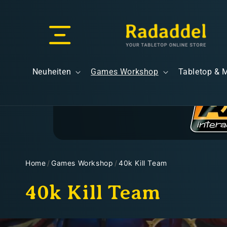
Direkt
zum
Inhalt
Versand & Lieferung
Neuheiten
Games Workshop
Tabletop & 
Versandkosten
Home
/
Games Workshop
/
40k Kill Team
K
40k Kill Team
Kostenloser Versand
a