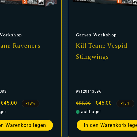
er:
Anbieter:
Workshop
Games Workshop
eam: Raveners
Kill Team: Vespid
Stingwings
083
99120113096
er
Verkaufspreis
€45,00
Normaler
Verkaufspreis
€45,00
€55,00
-18%
-18%
Preis
ger
auf Lager
en Warenkorb legen
In den Warenkorb leg