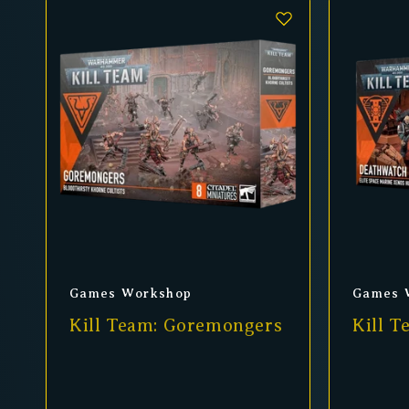
Anbieter:
Anbiet
Games Workshop
Games 
Kill Team: Goremongers
Kill 