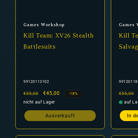
Anbieter:
Anbiet
Games Workshop
Games 
Kill Team: XV26 Stealth
Kill 
Battlesuits
Salva
99120113102
99120118
Normaler
Verkaufspreis
€45,00
Normal
€55,00
€55,00
-18%
Preis
Preis
nicht auf Lager
auf La
Ausverkauft
In d