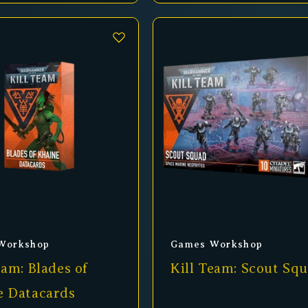
er:
Anbieter:
Workshop
Games Workshop
eam: Blades of
Kill Team: Scout Sq
e Datacards