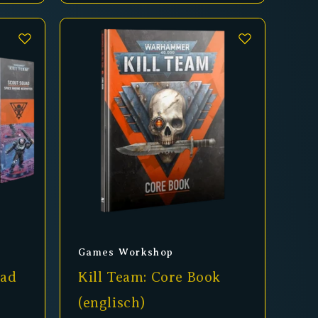
Anbieter:
Games Workshop
uad
Kill Team: Core Book
(englisch)