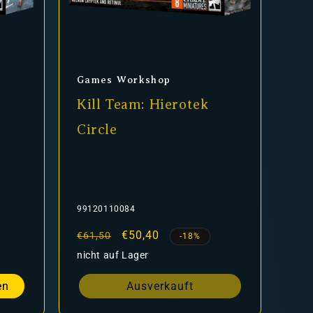
Anbieter:
Games Workshop
Kill Team: Hierotek
Circle
99120110084
Normaler
Verkaufspreis
€50,40
€61,50
-18%
Preis
nicht auf Lager
en
Ausverkauft