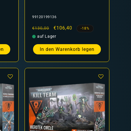
99120199136
Normaler
Verkaufspreis
€106,40
€130,00
-18%
Preis
auf Lager
en
In den Warenkorb legen