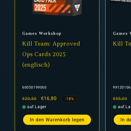
Anbieter:
Anbiet
Games Workshop
Games 
Kill Team: Approved
Kill T
Ops Cards 2025
(englisch)
60050199060
99120106
Normaler
Verkaufspreis
€16,80
Normal
€20,50
€55,00
-18%
Preis
Preis
auf Lager
auf La
In den Warenkorb legen
In d