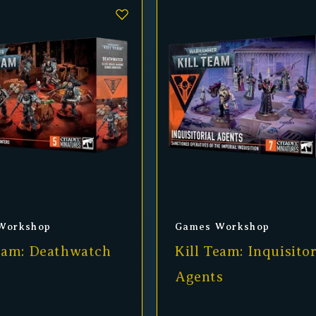
er:
Anbieter:
Workshop
Games Workshop
Team: Deathwatch
Kill Team: Inquisitor
Agents