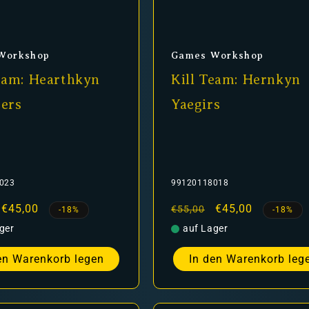
er:
Anbieter:
Workshop
Games Workshop
Team: Hearthkyn
Kill Team: Hernkyn
gers
Yaegirs
023
99120118018
er
Verkaufspreis
€45,00
Normaler
Verkaufspreis
€45,00
€55,00
-18%
-18%
Preis
ger
auf Lager
en Warenkorb legen
In den Warenkorb leg