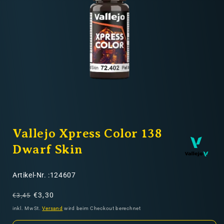
Nicht-EU: kein kostenloser Versand
Lieferungen in Nicht-EU-Länder (z. B. Schweiz)
nicht im Kaufpreis oder in
den Versandkosten enthalten
Medien
1
Vallejo Xpress Color 138
in
Modal
öffnen
Dwarf Skin
SKU:
Artikel-Nr. :124607
Normaler
Verkaufspreis
€3,30
€3,45
Preis
inkl. MwSt.
Versand
wird beim Checkout berechnet