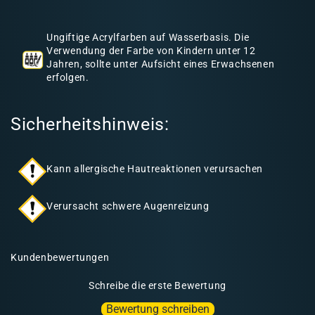
h
a
Ungiftige Acrylfarben auf Wasserbasis. Die
l
Verwendung der Farbe von Kindern unter 12
Jahren, sollte unter Aufsicht eines Erwachsenen
t
erfolgen.
Sicherheitshinweis:
Kann allergische Hautreaktionen verursachen
Verursacht schwere Augenreizung
Kundenbewertungen
Schreibe die erste Bewertung
Bewertung schreiben