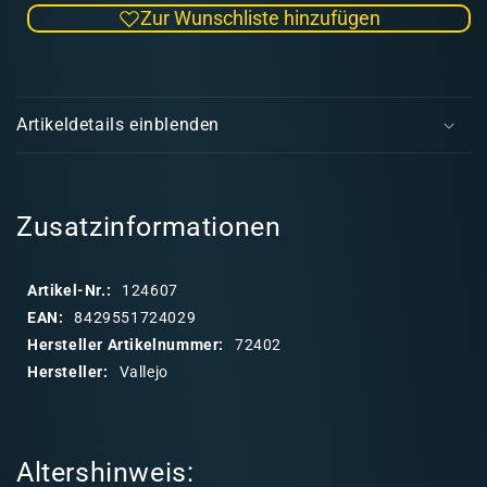
Zur Wunschliste hinzufügen
Menge
Men
für
für
Vallejo
Valle
E
Xpress
Xpre
i
Color
Colo
Artikeldetails einblenden
138
138
n
Dwarf
Dwar
k
Skin
Skin
l
a
Zusatzinformationen
p
p
Artikel-Nr.:
124607
b
EAN:
8429551724029
a
Hersteller Artikelnummer:
72402
r
Hersteller:
Vallejo
e
r
I
Altershinweis:
n