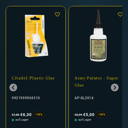
Citadel: Plastic Glue
Army Painter - Super
Glue
9921999904310
AP-GL2014
Normaler
Verkaufspreis
Normaler
Verkaufspreis
Preis
Preis
€6,30
€5,00
-10%
-16%
€7,00
€5,99
auf Lager
auf Lager