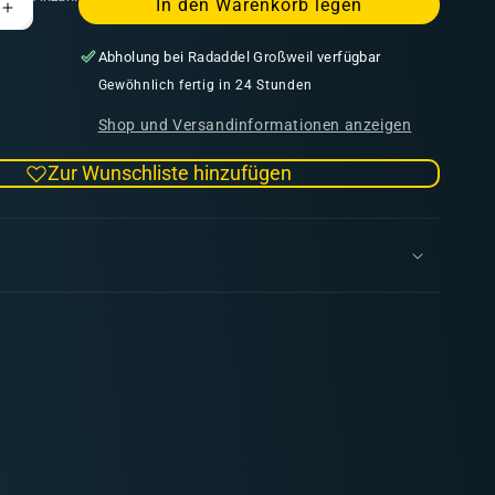
In den Warenkorb legen
Erhöhe
die
Abholung bei
Radaddel Großweil
verfügbar
Menge
für
Gewöhnlich fertig in 24 Stunden
Vallejo
Shop und Versandinformationen anzeigen
Pigmente
Chrome
Zur Wunschliste hinzufügen
Oxide
Green