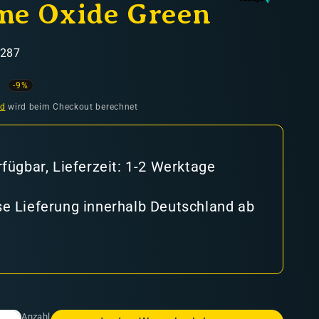
me Oxide Green
7287
ufspreis
-9%
nd
wird beim Checkout berechnet
rfügbar, Lieferzeit: 1-2 Werktage
e Lieferung innerhalb Deutschland ab
Anzahl