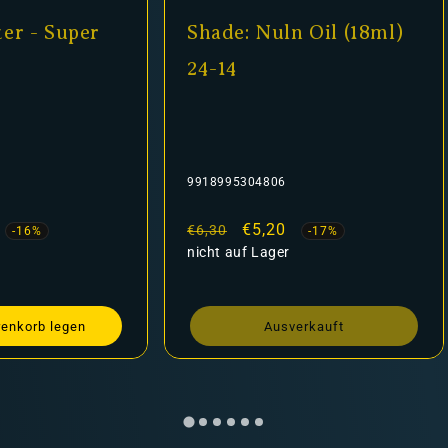
er - Super
Shade: Nuln Oil (18ml)
24-14
9918995304806
fspreis
Normaler
Verkaufspreis
€5,20
€6,30
-16%
-17%
Preis
nicht auf Lager
renkorb legen
Ausverkauft