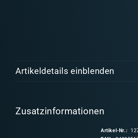
Medien
1
in
Modal
öffnen
E
Artikeldetails einblenden
i
n
k
l
Zusatzinformationen
a
p
Artikel-Nr.:
12
p