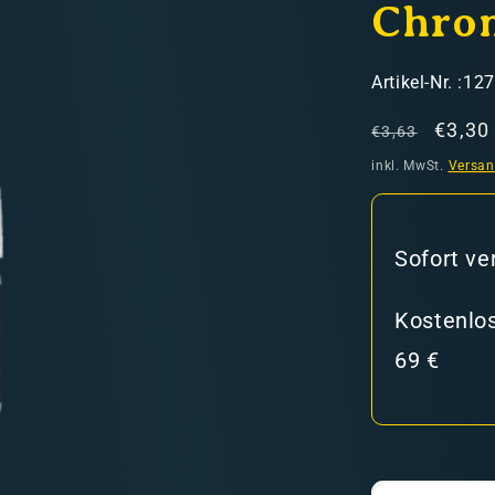
Chro
SKU:
Artikel-Nr. :12
Normaler
Verka
€3,30
€3,63
Preis
inkl. MwSt.
Versa
hweiz)
Sofort ve
er in den Versandkosten
Kostenlos
69 €