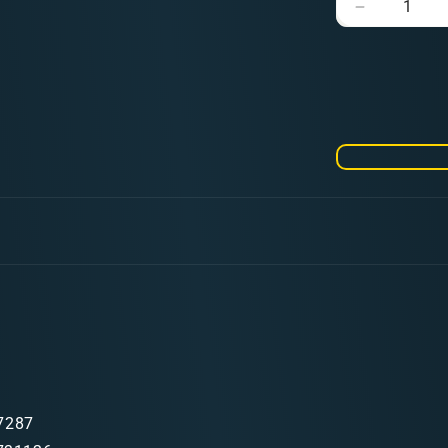
Verringere
die
Menge
für
Vallejo
Pigmente
Chrome
Oxide
Green
7287