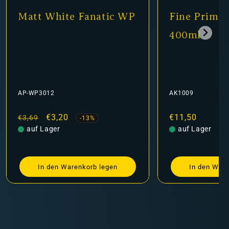
Matt White Fanatic WP
Fine Primer
400ml
AP-WP3012
AK1009
Normaler
Verkaufspreis
€3,20
Normaler
€11,50
€3,69
-13%
Preis
auf Lager
Preis
auf Lager
In den Warenkorb legen
In den Ware