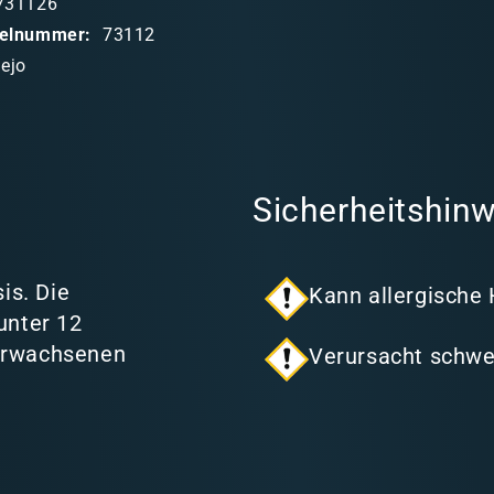
731126
ikelnummer:
73112
lejo
Sicherheitshinw
is. Die
Kann allergische
unter 12
 Erwachsenen
Verursacht schwe