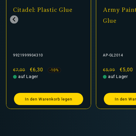
Citadel: Plastic Glue
Army Paint
Glue
9921999904310
AP-GL2014
Normaler
Verkaufspreis
€6,30
Normaler
Verkau
€5,00
€7,00
€5,99
-10%
Preis
auf Lager
Preis
auf Lager
In den Warenkorb legen
In den Wa