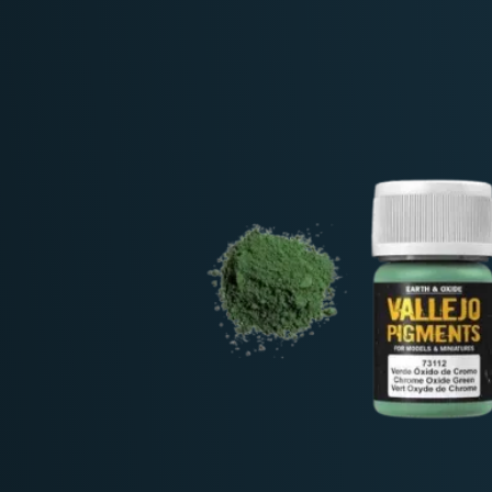
Deutschland: ab
69 €
Österreich & EU: ab
200 €
Schweiz: ab
350 €
Nicht-EU: kein kostenloser Versand
Lieferungen in Nicht-EU-Länder (z. B. Sc
nicht im Kaufpreis od
enthalten