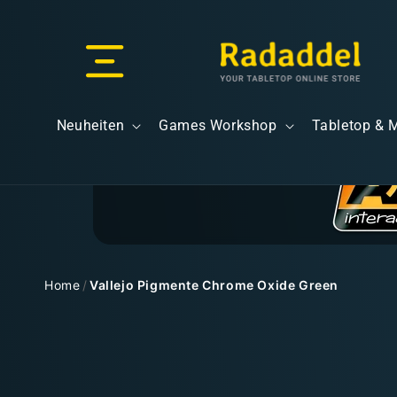
Direkt
zum
Inhalt
Versand & Lieferung
Neuheiten
Games Workshop
Tabletop & 
Versandkosten
Home
/
Vallejo Pigmente Chrome Oxide Green
Zu
Kostenloser Versand
Produktinformationen
springen