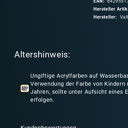
EAN:
8429551
b
Hersteller Art
a
Hersteller:
Val
r
e
r
I
Altershinweis:
n
h
a
Ungiftige Acrylfarben auf Wasserbas
l
Verwendung der Farbe von Kindern 
t
Jahren, sollte unter Aufsicht eines
erfolgen.
Kundenbewertungen