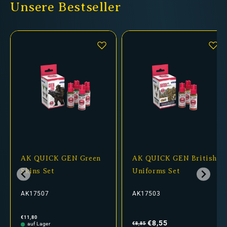
Unsere Bestseller
AK QUICK GEN Green
AK QUICK GEN British
Skins Set
Uniforms Set
AK17507
AK17503
Normaler
Normaler
Verkaufspreis
€11,80
Preis
Preis
€8,55
€8,85
auf Lager