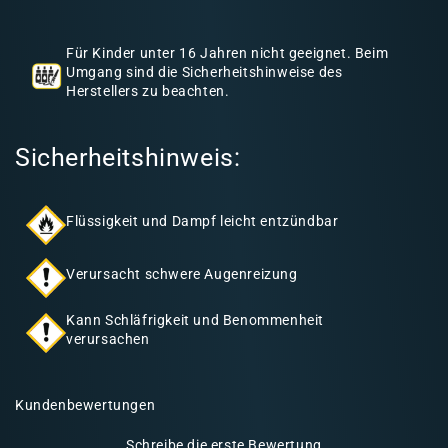
h
a
Für Kinder unter 16 Jahren nicht geeignet. Beim
l
Umgang sind die Sicherheitshinweise des
Herstellers zu beachten.
t
Sicherheitshinweis:
Flüssigkeit und Dampf leicht entzündbar
Verursacht schwere Augenreizung
Kann Schläfrigkeit und Benommenheit
verursachen
Kundenbewertungen
Schreibe die erste Bewertung