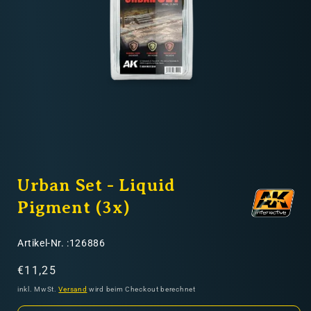
Nicht-EU: kein kostenloser Versand
Lieferungen in Nicht-EU-Länder (z. B. Schweiz)
nicht im Kaufpreis oder in
den Versandkosten enthalten
Medien
1
Urban Set - Liquid
in
Modal
öffnen
Pigment (3x)
SKU:
Artikel-Nr. :126886
Normaler
€11,25
Preis
inkl. MwSt.
Versand
wird beim Checkout berechnet