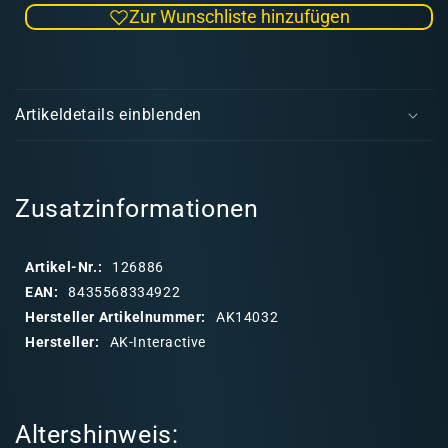
Zur Wunschliste hinzufügen
Menge
Men
für
für
Urban
Urba
E
Set
Set
i
-
-
Artikeldetails einblenden
Liquid
Liqui
n
Pigment
Pigm
k
(3x)
(3x)
l
a
Zusatzinformationen
p
p
Artikel-Nr.:
126886
b
EAN:
8435568334922
a
Hersteller Artikelnummer:
AK14032
r
Hersteller:
AK-Interactive
e
r
I
Altershinweis:
n