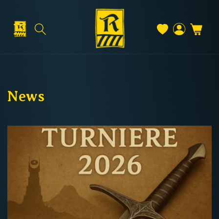
Direkt
zum
Inhalt
Warenkorb
Versand & Lieferung
Einloggen
News
Versandkosten
Kostenloser Versand
Deutschland: ab
69 €
Österreich & EU: ab
200 €
Schweiz: ab
350 €