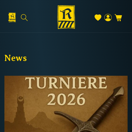
Direkt
zum
Inhalt
Warenkorb
Versand & Lieferung
Einloggen
News
Versandkosten
Kostenloser Versand
Deutschland: ab
69 €
Österreich & EU: ab
200 €
Schweiz: ab
350 €