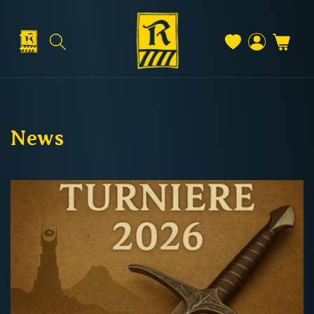
Direkt
zum
Inhalt
Warenkorb
Versand & Lieferung
Einloggen
News
Versandkosten
Kostenloser Versand
Deutschland: ab
69 €
Österreich & EU: ab
200 €
Schweiz: ab
350 €