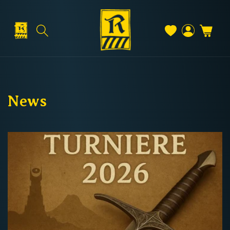
Direkt
zum
Inhalt
Warenkorb
Versand & Lieferung
Einloggen
News
Versandkosten
Kostenloser Versand
Deutschland: ab
69 €
Österreich & EU: ab
200 €
Schweiz: ab
350 €