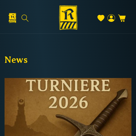
Direkt
zum
Inhalt
Warenkorb
Versand & Lieferung
Einloggen
News
Versandkosten
Kostenloser Versand
Deutschland: ab
69 €
Österreich & EU: ab
200 €
Schweiz: ab
350 €