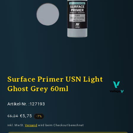
Nicht-EU: kein kostenloser Versand
Lieferungen in Nicht-EU-Länder (z. B. Schweiz)
nicht im Kaufpreis oder in
den Versandkosten enthalten
Medien
1
Surface Primer USN Light
in
Modal
öffnen
Ghost Grey 60ml
SKU:
Artikel-Nr. :127193
Normaler
Verkaufspreis
€5,75
€6,24
-7%
Preis
inkl. MwSt.
Versand
wird beim Checkout berechnet