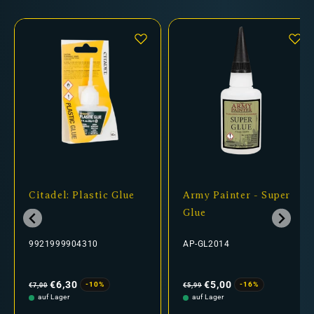
Citadel: Plastic Glue
Army Painter - Super
Glue
9921999904310
AP-GL2014
Normaler
Verkaufspreis
Normaler
Verkaufspreis
Preis
Preis
€6,30
€5,00
-10%
-16%
€7,00
€5,99
auf Lager
auf Lager