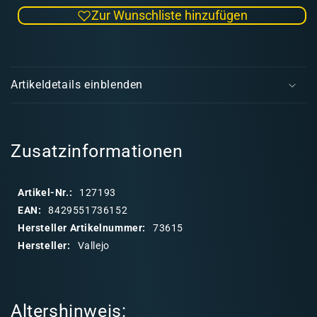
die
die
Zur Wunschliste hinzufügen
Menge
Men
für
für
Surface
Surf
E
Primer
Prim
i
USN
USN
Artikeldetails einblenden
Light
Light
n
Ghost
Ghos
k
Grey
Grey
l
60ml
60ml
a
Zusatzinformationen
p
p
Artikel-Nr.:
127193
b
EAN:
8429551736152
a
Hersteller Artikelnummer:
73615
r
Hersteller:
Vallejo
e
r
I
Altershinweis:
n