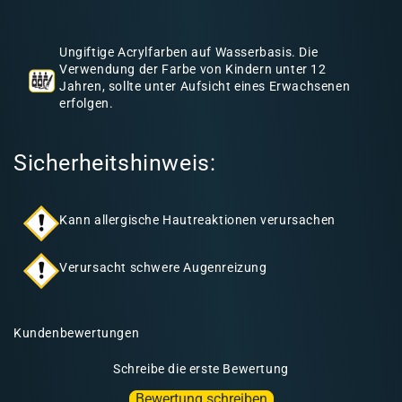
h
a
Ungiftige Acrylfarben auf Wasserbasis. Die
l
Verwendung der Farbe von Kindern unter 12
Jahren, sollte unter Aufsicht eines Erwachsenen
t
erfolgen.
Sicherheitshinweis:
Kann allergische Hautreaktionen verursachen
Verursacht schwere Augenreizung
Kundenbewertungen
Schreibe die erste Bewertung
Bewertung schreiben