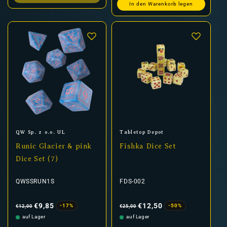
In den Warenkorb legen
Anbieter:
Anbieter:
QW Sp. z o.o. UL
Tabletop Depot
Runic Glacier & pink
Fishka Dice Set
Dice Set (7)
QWSSRUN1S
FDS-002
Normaler
Verkaufspreis
Normaler
Verkaufspreis
Preis
Preis
€9,85
€12,50
-17%
-50%
€12,00
€25,00
auf Lager
auf Lager