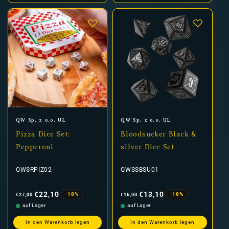
Anbieter:
Anbieter:
QW Sp. z o.o. UL
QW Sp. z o.o. UL
Pizza Dice Set:
Bloodsucker Black &
Pepperoni
silver Dice Set
QWSRPIZ02
QWSSBSU01
Normaler
Verkaufspreis
Normaler
Verkaufspreis
Preis
Preis
€22,10
€13,10
-18%
-18%
€27,00
€16,00
auf Lager
auf Lager
In den Warenkorb legen
In den Warenkorb legen