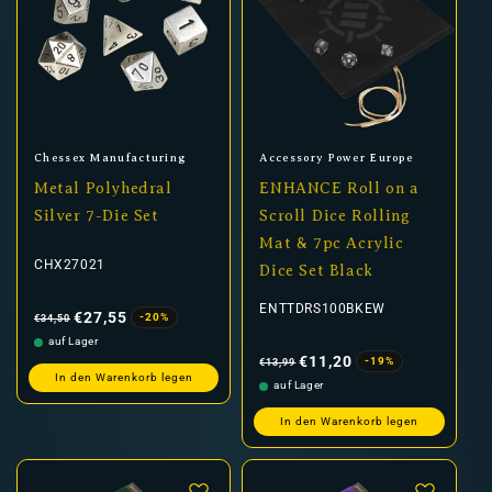
Anbieter:
Anbieter:
Chessex Manufacturing
Accessory Power Europe
Metal Polyhedral
ENHANCE Roll on a
Silver 7-Die Set
Scroll Dice Rolling
Mat & 7pc Acrylic
CHX27021
Dice Set Black
Normaler
Verkaufspreis
ENTTDRS100BKEW
Preis
€27,55
-20%
€34,50
auf Lager
Normaler
Verkaufspreis
Preis
€11,20
-19%
€13,99
In den Warenkorb legen
auf Lager
In den Warenkorb legen