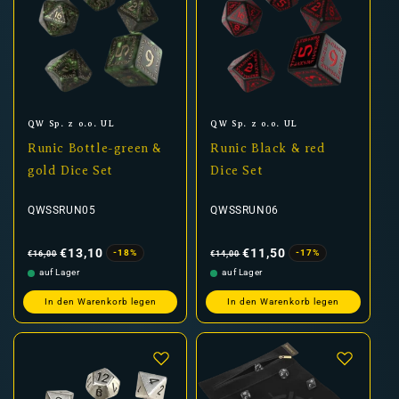
Anbieter:
Anbieter:
QW Sp. z o.o. UL
QW Sp. z o.o. UL
Runic Bottle-green &
Runic Black & red
gold Dice Set
Dice Set
QWSSRUN05
QWSSRUN06
Normaler
Verkaufspreis
Normaler
Verkaufspreis
Preis
Preis
€13,10
€11,50
-18%
-17%
€16,00
€14,00
auf Lager
auf Lager
In den Warenkorb legen
In den Warenkorb legen