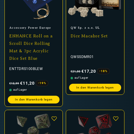
Anbieter:
Anbieter:
Accessory Power Europe
QW Sp. z o.o. UL
ENHANCE Roll on a
Dice Macabre Set
Scroll Dice Rolling
Mat & 7pc Acrylic
QWSSDMR01
Dice Set Blue
Normaler
Verkaufspreis
ENTTDRS100BLEW
Preis
€17,20
-18%
€21,00
auf Lager
Normaler
Verkaufspreis
Preis
€11,20
-19%
€13,99
In den Warenkorb legen
auf Lager
In den Warenkorb legen