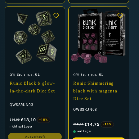
Anbieter:
Anbieter:
QW Sp. z o.o. UL
QW Sp. z o.o. UL
Runic Black & glow-
Runic Shimmering
in-the-dark Dice Set
black with magenta
Dice Set
QWSSRUN03
QWSSRUN08
Normaler
Verkaufspreis
Preis
€13,10
-18%
€16,00
Normaler
Verkaufspreis
Preis
€14,75
-18%
€18,00
nicht auf Lager
auf Lager
Ausverkauft