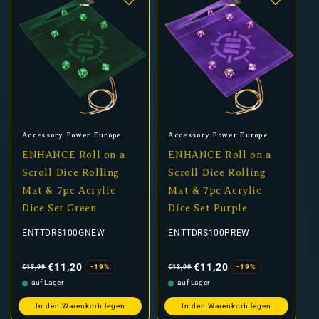
Anbieter:
Anbieter:
Accessory Power Europe
Accessory Power Europe
ENHANCE Roll on a
ENHANCE Roll on a
Scroll Dice Rolling
Scroll Dice Rolling
Mat & 7pc Acrylic
Mat & 7pc Acrylic
Dice Set Green
Dice Set Purple
ENTTDRS100GNEW
ENTTDRS100PREW
Normaler
Verkaufspreis
Normaler
Verkaufspreis
Preis
Preis
€11,20
€11,20
-19%
-19%
€13,99
€13,99
auf Lager
auf Lager
In den Warenkorb legen
In den Warenkorb legen