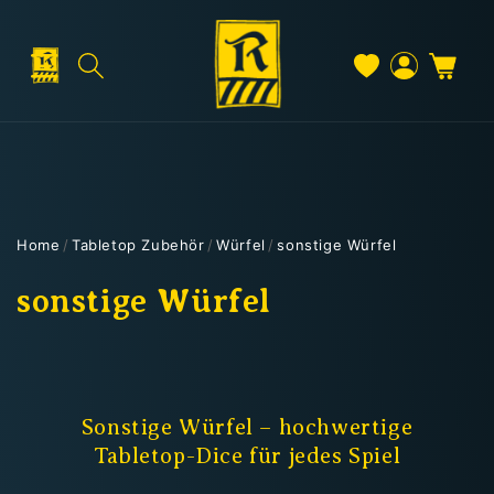
Direkt
zum
Inhalt
Warenkorb
Versand & Lieferung
Einloggen
Home
/
Tabletop Zubehör
/
Würfel
/
sonstige Würfel
Versandkosten
K
sonstige Würfel
a
t
Kostenloser Versand
e
Sonstige Würfel – hochwertige
Deutschland: ab
69 €
Tabletop-Dice für jedes Spiel
g
Österreich & EU: ab
200 €
Schweiz: ab
350 €