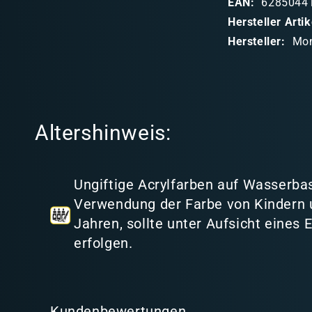
EAN:
6285044
b
Hersteller Art
a
Hersteller:
Mon
r
e
r
I
Altershinweis:
n
h
a
Ungiftige Acrylfarben auf Wasserbas
l
Verwendung der Farbe von Kindern 
t
Jahren, sollte unter Aufsicht eines
erfolgen.
Kundenbewertungen