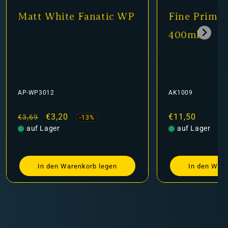
WP
Fine Primer Black
Matt B
400ml
AK1009
AP-WP3001
Normaler
€11,50
Normale
Ve
€
€3,69
Preis
auf Lager
Preis
auf Lag
In den Warenkorb legen
In d