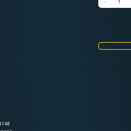
Verringere
die
Menge
für
Pro
Acryl
Bright
Warm
Grey
(22ml)
4148