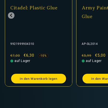
Army Painter - Super
Shade:
Glue
24-14
AP-GL2014
99189953
Normaler
Verkaufspreis
€5,00
Normale
V
€
€5,99
€6,30
-16%
Preis
auf Lager
Preis
nicht auf
In den Warenkorb legen