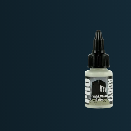
Deutschland: ab
69 €
Österreich & EU: ab
200 €
Schweiz: ab
350 €
Nicht-EU: kein kostenloser Versand
Lieferungen in Nicht-EU-Länder (z. B. Sc
nicht im Kaufpreis od
enthalten