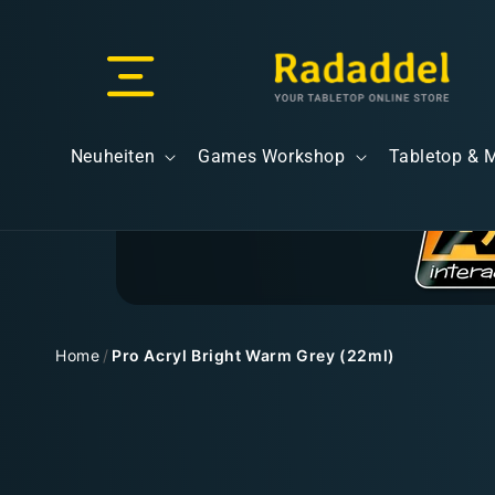
Direkt
zum
Inhalt
Versand & Lieferung
Neuheiten
Games Workshop
Tabletop & 
Versandkosten
Home
/
Pro Acryl Bright Warm Grey (22ml)
Zu
Kostenloser Versand
Produktinformationen
springen