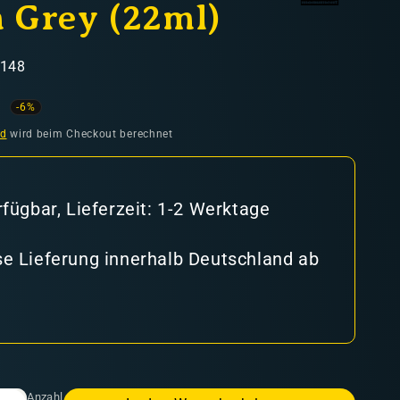
 Grey (22ml)
4148
ufspreis
-6%
nd
wird beim Checkout berechnet
rfügbar, Lieferzeit: 1-2 Werktage
e Lieferung innerhalb Deutschland ab
Anzahl