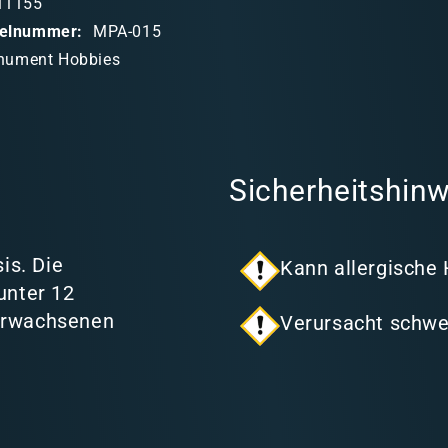
11155
ikelnummer:
MPA-015
ument Hobbies
Sicherheitshinw
is. Die
Kann allergische
unter 12
 Erwachsenen
Verursacht schwe