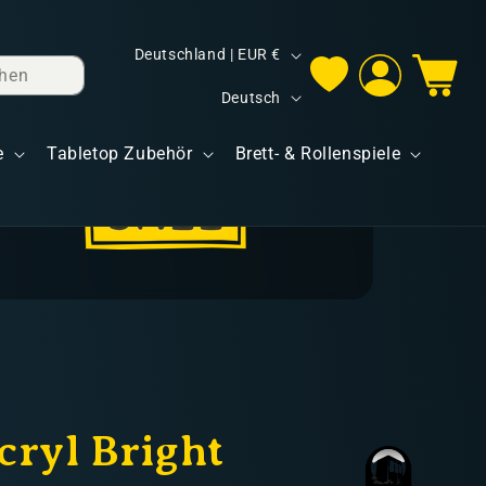
L
Deutschland | EUR €
hen
Einloggen
Warenkorb
a
S
Deutsch
n
p
d
e
Tabletop Zubehör
Brett- & Rollenspiele
r
/
a
R
c
e
h
g
e
i
o
n
cryl Bright