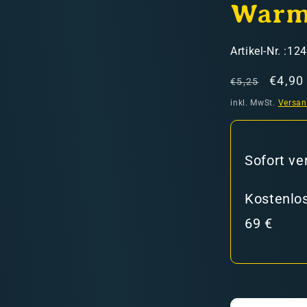
Warm
SKU:
Artikel-Nr. :12
Normaler
Verka
€4,90
€5,25
Preis
inkl. MwSt.
Versa
hweiz)
Sofort ve
er in den Versandkosten
Kostenlos
69 €