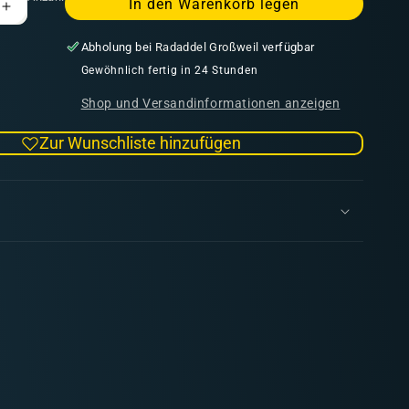
In den Warenkorb legen
Erhöhe
die
Abholung bei
Radaddel Großweil
verfügbar
Menge
für
Gewöhnlich fertig in 24 Stunden
Pro
Shop und Versandinformationen anzeigen
Acryl
Bright
Zur Wunschliste hinzufügen
Warm
Grey
(22ml)