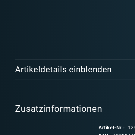
Medien
1
in
Modal
öffnen
E
Artikeldetails einblenden
i
n
k
l
Zusatzinformationen
a
p
Artikel-Nr.:
12
p