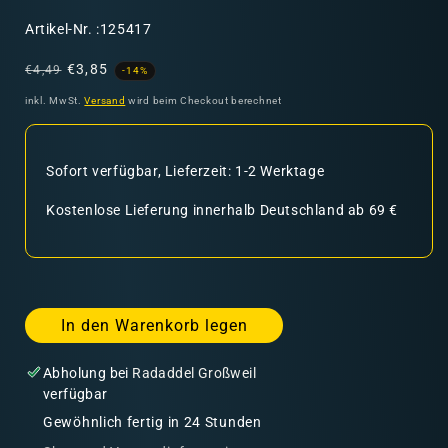
SKU:
Artikel-Nr. :125417
Normaler
Verkaufspreis
€3,85
€4,49
-14%
Preis
inkl. MwSt.
Versand
wird beim Checkout berechnet
Sofort verfügbar, Lieferzeit: 1-2 Werktage
Kostenlose Lieferung innerhalb Deutschland ab 69 €
In den Warenkorb legen
Abholung bei
Radaddel Großweil
verfügbar
Gewöhnlich fertig in 24 Stunden