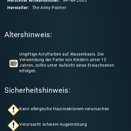
Hersteller Artikelnummer:
AP-WP2035
r
Hersteller:
The Army Painter
e
r
I
Altershinweis:
n
h
a
Ungiftige Acrylfarben auf Wasserbasis. Die
l
Verwendung der Farbe von Kindern unter 12
Jahren, sollte unter Aufsicht eines Erwachsenen
t
erfolgen.
Sicherheitshinweis:
Kann allergische Hautreaktionen verursachen
Verursacht schwere Augenreizung