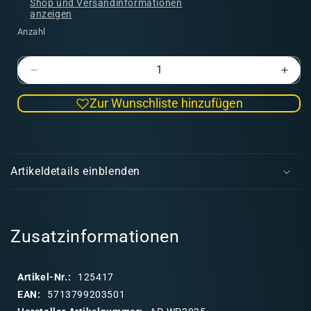
Shop und Versandinformationen
anzeigen
Anzahl
Verringere
Erhö
die
die
Zur Wunschliste hinzufügen
Menge
Men
für
für
Periwinkle
Peri
E
Purple
Purp
i
Speedpaint
Spee
Artikeldetails einblenden
(59)
(59)
n
k
l
a
Zusatzinformationen
p
p
Artikel-Nr.:
125417
b
EAN:
5713799203501
a