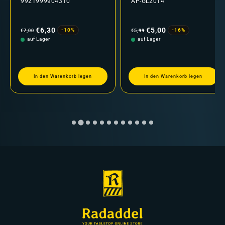
9921999904310
AP-GL2014
Normaler
Verkaufspreis
Normaler
Verkaufspreis
Preis
Preis
€6,30
€5,00
-10%
-16%
€7,00
€5,99
auf Lager
auf Lager
In den Warenkorb legen
In den Warenkorb legen