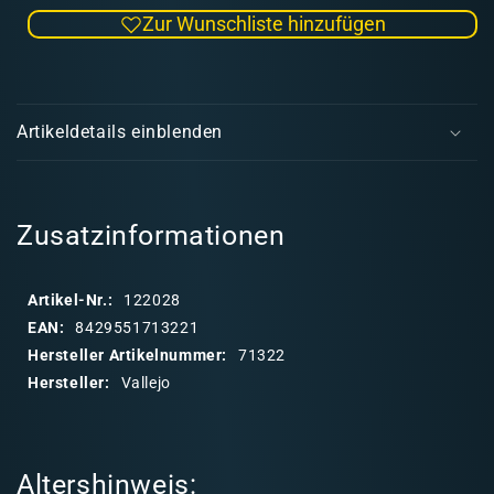
die
die
Zur Wunschliste hinzufügen
Menge
Men
für
für
Model
Mode
E
Air
Air
i
322
322
Artikeldetails einblenden
IJN
IJN
n
Black
Blac
k
Green
Gree
l
a
Zusatzinformationen
p
p
Artikel-Nr.:
122028
b
EAN:
8429551713221
a
Hersteller Artikelnummer:
71322
r
Hersteller:
Vallejo
e
r
I
Altershinweis:
n