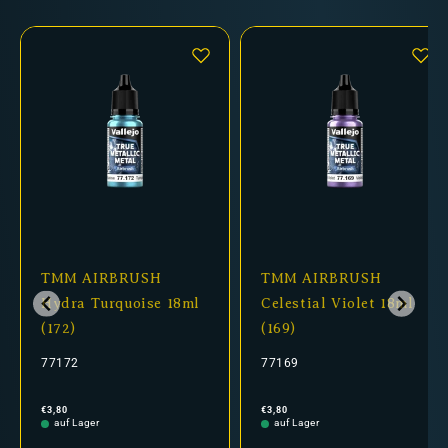
TMM AIRBRUSH
TMM AIRBRUSH
Hydra Turquoise 18ml
Celestial Violet 18ml
(172)
(169)
77172
77169
Normaler
Normaler
€3,80
€3,80
Preis
Preis
auf Lager
auf Lager