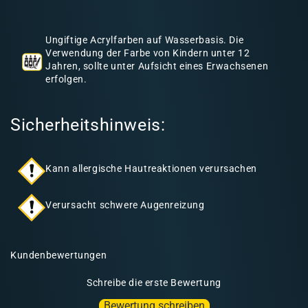
h
a
Ungiftige Acrylfarben auf Wasserbasis. Die
l
Verwendung der Farbe von Kindern unter 12
Jahren, sollte unter Aufsicht eines Erwachsenen
t
erfolgen.
Sicherheitshinweis:
Kann allergische Hautreaktionen verursachen
Verursacht schwere Augenreizung
Kundenbewertungen
Schreibe die erste Bewertung
Bewertung schreiben