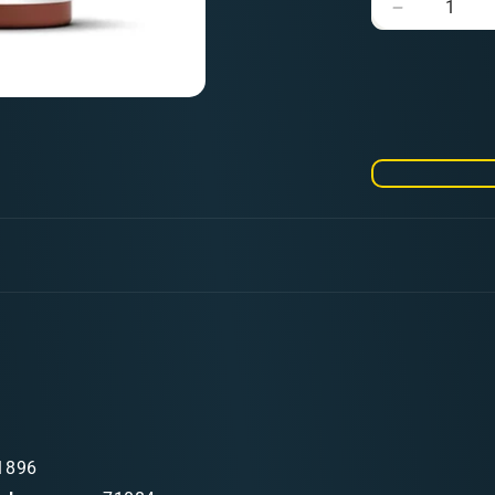
Verringere
die
Menge
für
Model
Air
084
Fire
Red
1896