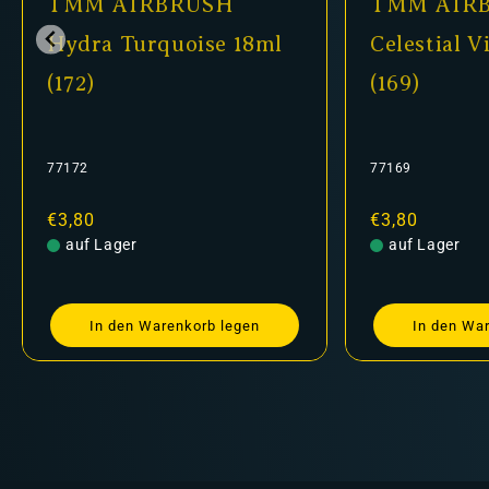
TMM AIRBRUSH
TMM AIR
Hydra Turquoise 18ml
Celestial V
(172)
(169)
77172
77169
Normaler
€3,80
Normaler
€3,80
Preis
auf Lager
Preis
auf Lager
In den Warenkorb legen
In den Wa