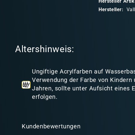
Hersteller Art
b
Hersteller:
Val
a
r
e
r
Altershinweis:
I
n
h
Ungiftige Acrylfarben auf Wasserbas
a
Verwendung der Farbe von Kindern 
l
Jahren, sollte unter Aufsicht eines
t
erfolgen.
Kundenbewertungen