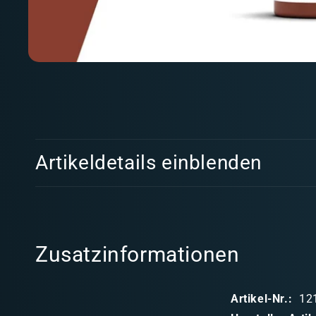
Medien
1
in
Modal
öffnen
E
Artikeldetails einblenden
i
n
k
l
Zusatzinformationen
a
p
Artikel-Nr.:
12
p