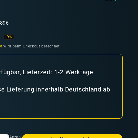
1896
ufspreis
-9%
nd
wird beim Checkout berechnet
rfügbar, Lieferzeit: 1-2 Werktage
e Lieferung innerhalb Deutschland ab
Anzahl