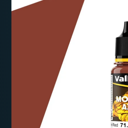
Deutschland: ab
69 €
Österreich & EU: ab
200 €
Schweiz: ab
350 €
Nicht-EU: kein kostenloser Versand
Lieferungen in Nicht-EU-Länder (z. B. Sc
nicht im Kaufpreis od
enthalten