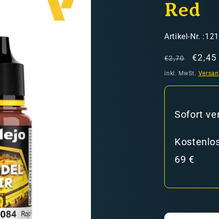
Red
SKU:
Artikel-Nr. :12
Normaler
Verka
€2,45
€2,70
Preis
inkl. MwSt.
Versa
hweiz)
Sofort ve
er in den Versandkosten
Kostenlos
69 €