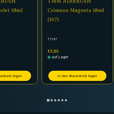
BRUSH
TMM AIRBRUSH
iolet 18ml
Crimson Magenta 18ml
(167)
77167
Normaler
€3,80
Preis
auf Lager
renkorb legen
In den Warenkorb legen