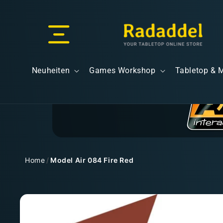
Direkt
zum
Inhalt
Versand & Lieferung
Neuheiten
Games Workshop
Tabletop & 
Versandkosten
Home
/
Model Air 084 Fire Red
Zu
Kostenloser Versand
Produktinformationen
springen