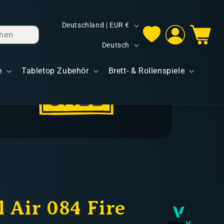
L
Deutschland | EUR €
hen
Einloggen
Warenkorb
a
S
Deutsch
n
p
d
e
Tabletop Zubehör
Brett- & Rollenspiele
r
/
a
R
c
e
h
g
e
i
o
n
 Air 084 Fire