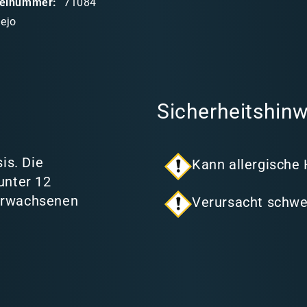
ikelnummer:
71084
lejo
Sicherheitshinw
is. Die
Kann allergische
unter 12
 Erwachsenen
Verursacht schwe