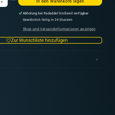
In den Warenkorb legen
Erhöhe
die
Abholung bei
Radaddel Großweil
verfügbar
Menge
für
Gewöhnlich fertig in 24 Stunden
Model
Shop und Versandinformationen anzeigen
Air
084
Zur Wunschliste hinzufügen
Fire
Red