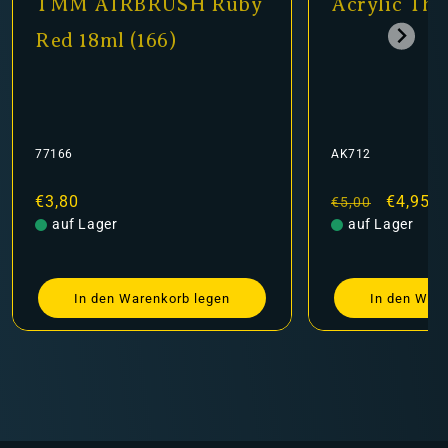
TMM AIRBRUSH Ruby
Acrylic Thi
Red 18ml (166)
77166
AK712
Normaler
€3,80
Normaler
Verkauf
€4,95
€5,00
Preis
auf Lager
Preis
auf Lager
In den Warenkorb legen
In den Ware