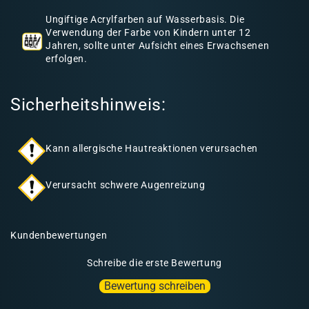
h
Ungiftige Acrylfarben auf Wasserbasis. Die
a
Verwendung der Farbe von Kindern unter 12
l
Jahren, sollte unter Aufsicht eines Erwachsenen
erfolgen.
t
Sicherheitshinweis:
Kann allergische Hautreaktionen verursachen
Verursacht schwere Augenreizung
Kundenbewertungen
Schreibe die erste Bewertung
Bewertung schreiben