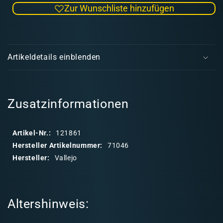
Zur Wunschliste hinzufügen
Menge
Men
für
für
Model
Mode
E
Air
Air
i
046
046
Artikeldetails einblenden
Pale
Pale
n
Blue
Blue
k
Grey
Grey
l
a
Zusatzinformationen
p
p
Artikel-Nr.:
121861
b
Hersteller Artikelnummer:
71046
a
Hersteller:
Vallejo
r
e
r
Altershinweis:
I
n