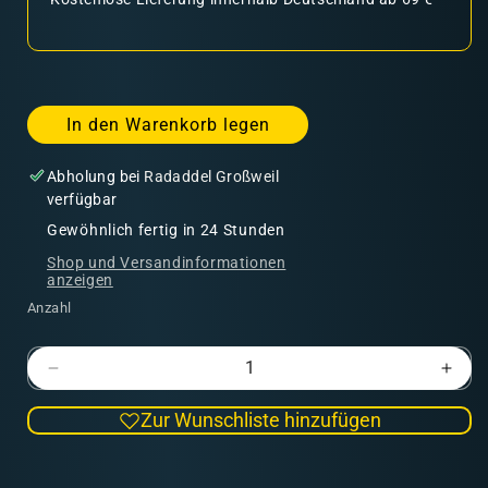
In den Warenkorb legen
Abholung bei
Radaddel Großweil
verfügbar
Gewöhnlich fertig in 24 Stunden
Shop und Versandinformationen
anzeigen
Anzahl
Verringere
Erhö
die
die
Zur Wunschliste hinzufügen
Menge
Men
für
für
Heavy
Hea
E