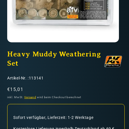
Nicht-EU: kein kostenloser Versand
Lieferungen in Nicht-EU-Länder (z. B. Schweiz)
Medien
nicht im Kaufpreis oder in
1
Heavy Muddy Weathering
den Versandkosten enthalten
in
Modal
öffnen
Set
SKU:
Artikel-Nr. :113141
Normaler
€15,01
Preis
inkl. MwSt.
Versand
wird beim Checkout berechnet
Sofort verfügbar, Lieferzeit: 1-2 Werktage
Kostenlose Lieferung innerhalb Deutschland ab 69 €