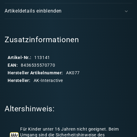
Muddy
Mud
i
Weathering
Weat
Artikeldetails einblenden
Set
Set
n
k
l
a
Zusatzinformationen
p
p
Artikel-Nr.:
113141
b
EAN:
8436535570770
a
Hersteller Artikelnummer:
AK077
r
Hersteller:
AK-Interactive
e
r
I
Altershinweis:
n
h
a
Für Kinder unter 16 Jahren nicht geeignet. Beim
l
Umgang sind die Sicherheitshinweise des