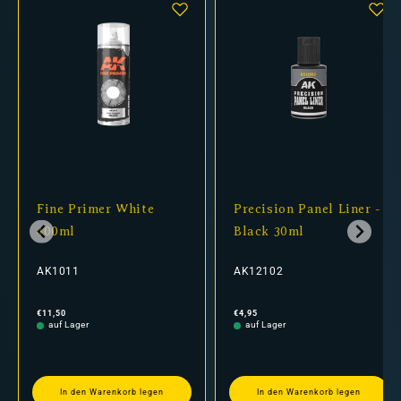
Fine Primer White
Precision Panel Liner -
400ml
Black 30ml
AK1011
AK12102
Normaler
Normaler
€11,50
€4,95
Preis
Preis
auf Lager
auf Lager
In den Warenkorb legen
In den Warenkorb legen