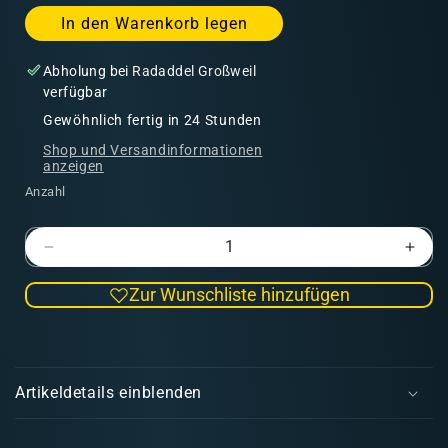
In den Warenkorb legen
Abholung bei
Radaddel Großweil
verfügbar
Gewöhnlich fertig in 24 Stunden
Shop und Versandinformationen
anzeigen
Anzahl
Verringere
Erhö
die
die
Zur Wunschliste hinzufügen
Menge
Men
für
für
Game
Gam
E
Air
Air
i
Neutral
Neut
Artikeldetails einblenden
Grey
Grey
n
2.0
2.0
k