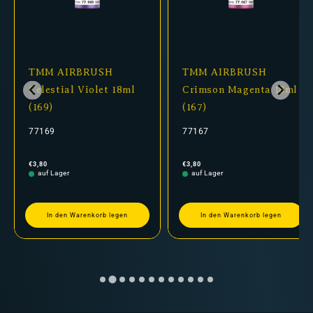
TMM AIRBRUSH
TMM AIRBRUSH
Celestial Violet 18ml
Crimson Magenta 18ml
(169)
(167)
77169
77167
Normaler
Normaler
€3,80
€3,80
Preis
Preis
auf Lager
auf Lager
In den Warenkorb legen
In den Warenkorb legen