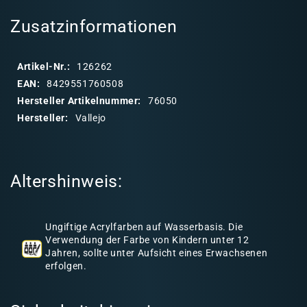
l
a
Zusatzinformationen
p
p
Artikel-Nr.:
126262
b
EAN:
8429551760508
a
Hersteller Artikelnummer:
76050
r
Hersteller:
Vallejo
e
r
I
Altershinweis:
n
h
a
Ungiftige Acrylfarben auf Wasserbasis. Die
l
Verwendung der Farbe von Kindern unter 12
Jahren, sollte unter Aufsicht eines Erwachsenen
t
erfolgen.